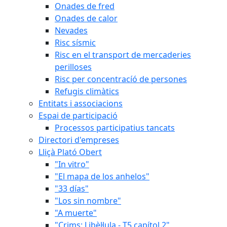
Onades de fred
Onades de calor
Nevades
Risc sísmic
Risc en el transport de mercaderies
perilloses
Risc per concentracíó de persones
Refugis climàtics
Entitats i associacions
Espai de participació
Processos participatius tancats
Directori d'empreses
Lliçà Plató Obert
"In vitro"
"El mapa de los anhelos"
"33 días"
"Los sin nombre"
"A muerte"
"Crims: Libèl·lula - T5 capítol 2"