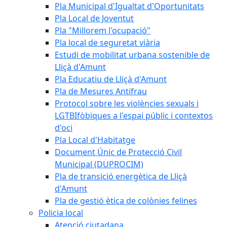
Pla Municipal d'Igualtat d'Oportunitats
Pla Local de Joventut
Pla "Millorem l'ocupació"
Pla local de seguretat viària
Estudi de mobilitat urbana sostenible de
Lliçà d'Amunt
Pla Educatiu de Lliçà d'Amunt
Pla de Mesures Antifrau
Protocol sobre les violències sexuals i
LGTBIfòbiques a l'espai públic i contextos
d'oci
Pla Local d'Habitatge
Document Únic de Protecció Civil
Municipal (DUPROCIM)
Pla de transició energètica de Lliçà
d'Amunt
Pla de gestió ètica de colònies felines
Policia local
Atenció ciutadana