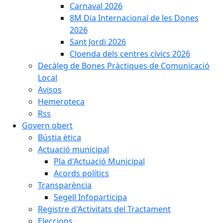
Carnaval 2026
8M Dia Internacional de les Dones
2026
Sant Jordi 2026
Cloenda dels centres cívics 2026
Decàleg de Bones Pràctiques de Comunicació
Local
Avisos
Hemeroteca
Rss
Govern obert
Bústia ètica
Actuació municipal
Pla d'Actuació Municipal
Acords polítics
Transparència
Segell Infoparticipa
Registre d'Activitats del Tractament
Eleccions