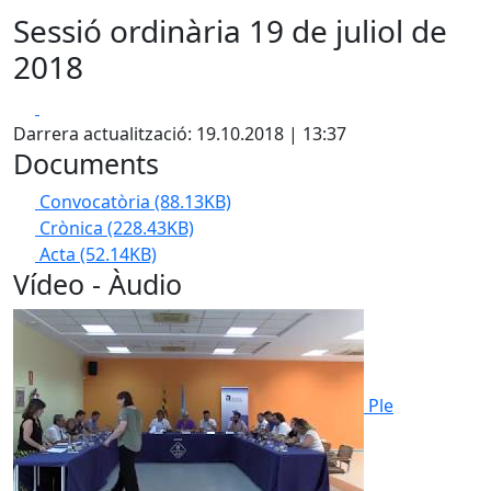
Sessió ordinària 19 de juliol de
2018
Facebook
X
Darrera actualització: 19.10.2018 | 13:37
Documents
Convocatòria
(88.13KB)
Crònica
(228.43KB)
Acta
(52.14KB)
Vídeo - Àudio
Ple