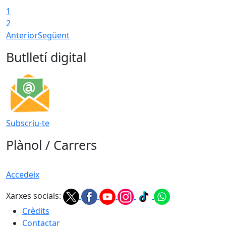
1
T
2
Anterior
Següent
Butlletí digital
Subscriu-te
Plànol / Carrers
Accedeix
Xarxes socials:
Crèdits
Contactar