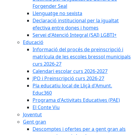
Forgender Seal
Llenguatge no sexista
Declaració institucional per la igualtat
efectiva entre dones i homes
Servei d'Atenció Integral (SAI) LGBTI+
Educació
Informació del procés de preinscripció i
matrícula de les escoles bressol municipals
curs 2026-27
Calendari escolar curs 2026-2027
JPO i Preinscripció curs 2026-27
Pla educatiu local de Lliçà d'Amunt.
Educ360
Programa d'Activitats Educatives (PAE)
El Conte Viu
Joventut
Gent gran
Descomptes i ofertes per a gent gran als