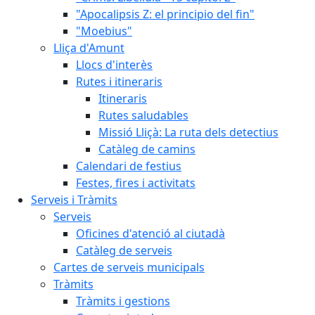
"Apocalipsis Z: el principio del fin"
"Moebius"
Lliça d'Amunt
Llocs d'interès
Rutes i itineraris
Itineraris
Rutes saludables
Missió Lliçà: La ruta dels detectius
Catàleg de camins
Calendari de festius
Festes, fires i activitats
Serveis i Tràmits
Serveis
Oficines d'atenció al ciutadà
Catàleg de serveis
Cartes de serveis municipals
Tràmits
Tràmits i gestions