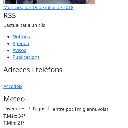
Municipal de 19 de juliol de 2018
RSS
L'actualitat a un clic
Notícies
Agenda
Avisos
Publicacions
Adreces i telèfons
Accedeix
Meteo
Divendres, 7 d’agost
D
T.Màx: 34°
T
T.Min: 21°
T