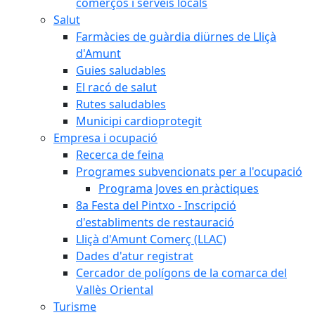
comerços i serveis locals
Salut
Farmàcies de guàrdia diürnes de Lliçà
d'Amunt
Guies saludables
El racó de salut
Rutes saludables
Municipi cardioprotegit
Empresa i ocupació
Recerca de feina
Programes subvencionats per a l'ocupació
Programa Joves en pràctiques
8a Festa del Pintxo - Inscripció
d'establiments de restauració
Lliçà d'Amunt Comerç (LLAC)
Dades d'atur registrat
Cercador de polígons de la comarca del
Vallès Oriental
Turisme