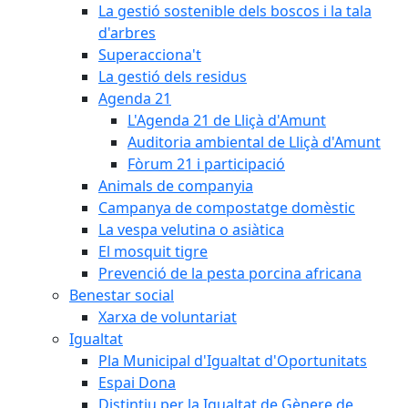
La gestió sostenible dels boscos i la tala
d'arbres
Superacciona't
La gestió dels residus
Agenda 21
L'Agenda 21 de Lliçà d'Amunt
Auditoria ambiental de Lliçà d'Amunt
Fòrum 21 i participació
Animals de companyia
Campanya de compostatge domèstic
La vespa velutina o asiàtica
El mosquit tigre
Prevenció de la pesta porcina africana
Benestar social
Xarxa de voluntariat
Igualtat
Pla Municipal d'Igualtat d'Oportunitats
Espai Dona
Distintiu per la Igualtat de Gènere de