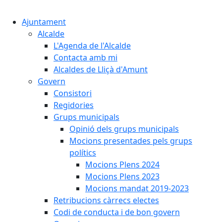
Cercar:
Ajuntament
Alcalde
L'Agenda de l'Alcalde
Contacta amb mi
Alcaldes de Lliçà d'Amunt
Govern
Consistori
Regidories
Grups municipals
Opinió dels grups municipals
Mocions presentades pels grups
polítics
Mocions Plens 2024
Mocions Plens 2023
Mocions mandat 2019-2023
Retribucions càrrecs electes
Codi de conducta i de bon govern