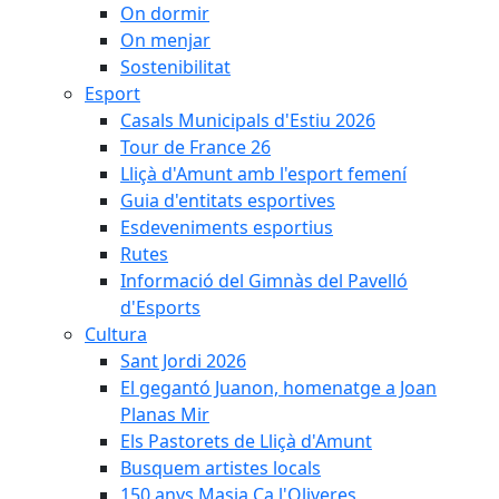
On dormir
On menjar
Sostenibilitat
Esport
Casals Municipals d'Estiu 2026
Tour de France 26
Lliçà d'Amunt amb l'esport femení
Guia d'entitats esportives
Esdeveniments esportius
Rutes
Informació del Gimnàs del Pavelló
d'Esports
Cultura
Sant Jordi 2026
El gegantó Juanon, homenatge a Joan
Planas Mir
Els Pastorets de Lliçà d'Amunt
Busquem artistes locals
150 anys Masia Ca l'Oliveres