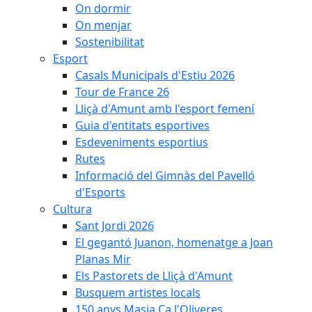
On dormir
On menjar
Sostenibilitat
Esport
Casals Municipals d'Estiu 2026
Tour de France 26
Lliçà d'Amunt amb l'esport femení
Guia d'entitats esportives
Esdeveniments esportius
Rutes
Informació del Gimnàs del Pavelló
d'Esports
Cultura
Sant Jordi 2026
El gegantó Juanon, homenatge a Joan
Planas Mir
Els Pastorets de Lliçà d'Amunt
Busquem artistes locals
150 anys Masia Ca l'Oliveres