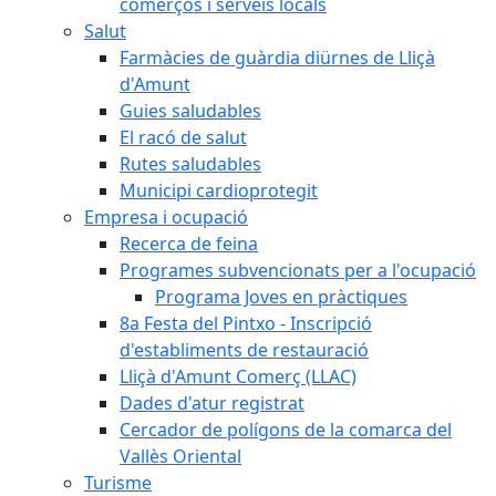
comerços i serveis locals
Salut
Farmàcies de guàrdia diürnes de Lliçà
d'Amunt
Guies saludables
El racó de salut
Rutes saludables
Municipi cardioprotegit
Empresa i ocupació
Recerca de feina
Programes subvencionats per a l'ocupació
Programa Joves en pràctiques
8a Festa del Pintxo - Inscripció
d'establiments de restauració
Lliçà d'Amunt Comerç (LLAC)
Dades d'atur registrat
Cercador de polígons de la comarca del
Vallès Oriental
Turisme