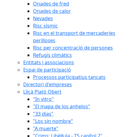
Onades de fred
Onades de calor
Nevades
Risc sísmic
Risc en el transport de mercaderies
perilloses
Risc per concentracíó de persones
Refugis climàtics
Entitats i associacions
Espai de participació
Processos participatius tancats
Directori d'empreses
Lliçà Plató Obert
"In vitro"
"El mapa de los anhelos"
"33 días"
"Los sin nombre"
"A muerte"
"Crims: Libèl·lula - T5 capítol 2"