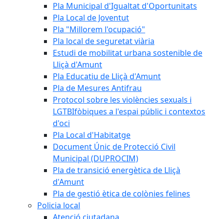
Pla Municipal d'Igualtat d'Oportunitats
Pla Local de Joventut
Pla "Millorem l'ocupació"
Pla local de seguretat viària
Estudi de mobilitat urbana sostenible de
Lliçà d'Amunt
Pla Educatiu de Lliçà d'Amunt
Pla de Mesures Antifrau
Protocol sobre les violències sexuals i
LGTBIfòbiques a l'espai públic i contextos
d'oci
Pla Local d'Habitatge
Document Únic de Protecció Civil
Municipal (DUPROCIM)
Pla de transició energètica de Lliçà
d'Amunt
Pla de gestió ètica de colònies felines
Policia local
Atenció ciutadana