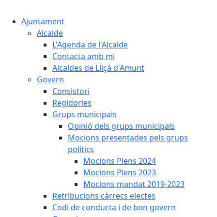
Cercar:
Ajuntament
Alcalde
L'Agenda de l'Alcalde
Contacta amb mi
Alcaldes de Lliçà d'Amunt
Govern
Consistori
Regidories
Grups municipals
Opinió dels grups municipals
Mocions presentades pels grups
polítics
Mocions Plens 2024
Mocions Plens 2023
Mocions mandat 2019-2023
Retribucions càrrecs electes
Codi de conducta i de bon govern