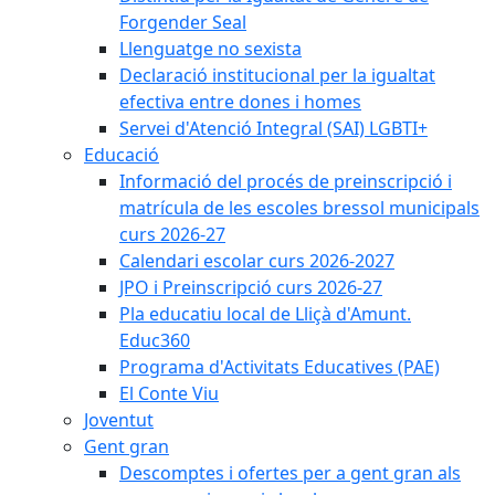
Forgender Seal
Llenguatge no sexista
Declaració institucional per la igualtat
efectiva entre dones i homes
Servei d'Atenció Integral (SAI) LGBTI+
Educació
Informació del procés de preinscripció i
matrícula de les escoles bressol municipals
curs 2026-27
Calendari escolar curs 2026-2027
JPO i Preinscripció curs 2026-27
Pla educatiu local de Lliçà d'Amunt.
Educ360
Programa d'Activitats Educatives (PAE)
El Conte Viu
Joventut
Gent gran
Descomptes i ofertes per a gent gran als