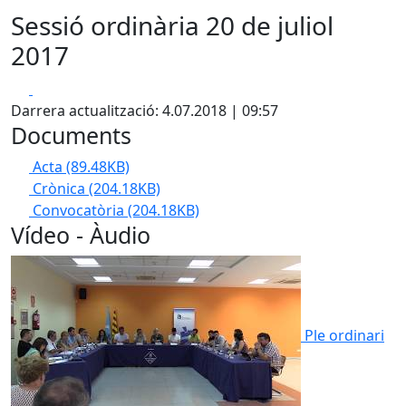
Sessió ordinària 20 de juliol
2017
Facebook
X
Darrera actualització: 4.07.2018 | 09:57
Documents
Acta
(89.48KB)
Crònica
(204.18KB)
Convocatòria
(204.18KB)
Vídeo - Àudio
Ple ordinari