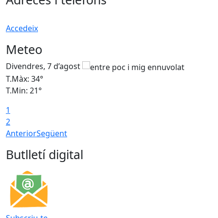
Accedeix
Meteo
Divendres, 7 d’agost
D
T.Màx: 34°
T
T.Min: 21°
T
1
T
2
Anterior
Següent
Butlletí digital
Subscriu-te