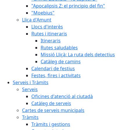
"Apocalipsis Z: el principio del fin"
"Moebius"
Lliça d'Amunt
Llocs d'interès
Rutes i itineraris
Itineraris
Rutes saludables
Missió Lliçà: La ruta dels detectius
Catàleg de camins
Calendari de festius
Festes, fires i activitats
Serveis i Tràmits
Serveis
Oficines d'atenció al ciutadà
Catàleg de serveis
Cartes de serveis municipals
Tràmits
Tràmits i gestions