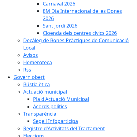
Carnaval 2026
8M Dia Internacional de les Dones
2026
Sant Jordi 2026
Cloenda dels centres cívics 2026
Decàleg de Bones Pràctiques de Comunicació
Local
Avisos
Hemeroteca
Rss
Govern obert
Bústia ètica
Actuació municipal
Pla d'Actuació Municipal
Acords polítics
Transparència
Segell Infoparticipa
Registre d'Activitats del Tractament
Eleccions