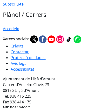
Subscriu-te
Plànol / Carrers
Accedeix
Xarxes socials:
Crèdits
Contactar
Protecció de dades
Avís legal
Accessibilitat
Ajuntament de Lliçà d'Amunt
Carrer d'Anselm Clavé, 73
08186 Lliçà d'Amunt
Tel. 938 415 225
Fax 938 414 175
NIF P0810600G