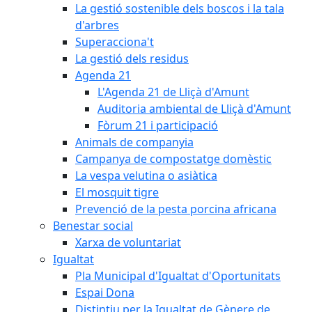
La gestió sostenible dels boscos i la tala
d'arbres
Superacciona't
La gestió dels residus
Agenda 21
L'Agenda 21 de Lliçà d'Amunt
Auditoria ambiental de Lliçà d'Amunt
Fòrum 21 i participació
Animals de companyia
Campanya de compostatge domèstic
La vespa velutina o asiàtica
El mosquit tigre
Prevenció de la pesta porcina africana
Benestar social
Xarxa de voluntariat
Igualtat
Pla Municipal d'Igualtat d'Oportunitats
Espai Dona
Distintiu per la Igualtat de Gènere de