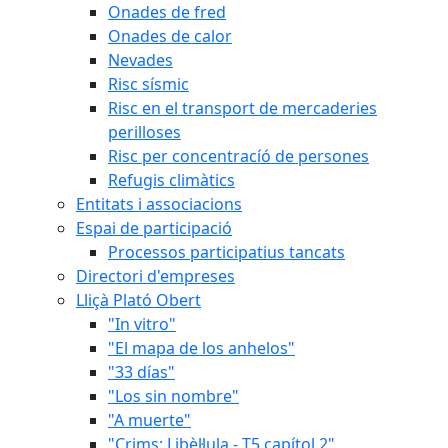
Onades de fred
Onades de calor
Nevades
Risc sísmic
Risc en el transport de mercaderies
perilloses
Risc per concentracíó de persones
Refugis climàtics
Entitats i associacions
Espai de participació
Processos participatius tancats
Directori d'empreses
Lliçà Plató Obert
"In vitro"
"El mapa de los anhelos"
"33 días"
"Los sin nombre"
"A muerte"
"Crims: Libèl·lula - T5 capítol 2"