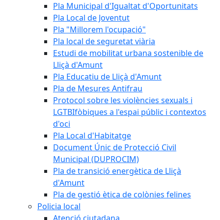
Pla Municipal d'Igualtat d'Oportunitats
Pla Local de Joventut
Pla "Millorem l'ocupació"
Pla local de seguretat viària
Estudi de mobilitat urbana sostenible de
Lliçà d'Amunt
Pla Educatiu de Lliçà d'Amunt
Pla de Mesures Antifrau
Protocol sobre les violències sexuals i
LGTBIfòbiques a l'espai públic i contextos
d'oci
Pla Local d'Habitatge
Document Únic de Protecció Civil
Municipal (DUPROCIM)
Pla de transició energètica de Lliçà
d'Amunt
Pla de gestió ètica de colònies felines
Policia local
Atenció ciutadana