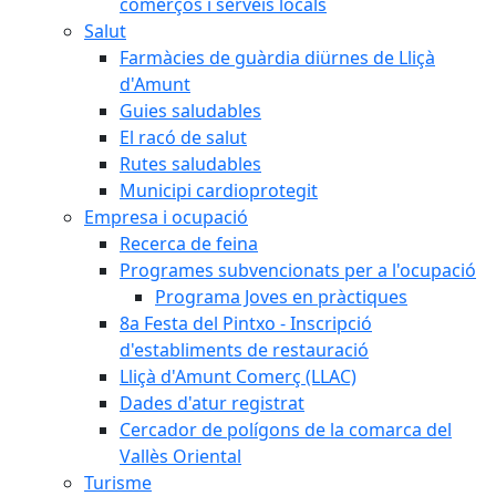
comerços i serveis locals
Salut
Farmàcies de guàrdia diürnes de Lliçà
d'Amunt
Guies saludables
El racó de salut
Rutes saludables
Municipi cardioprotegit
Empresa i ocupació
Recerca de feina
Programes subvencionats per a l'ocupació
Programa Joves en pràctiques
8a Festa del Pintxo - Inscripció
d'establiments de restauració
Lliçà d'Amunt Comerç (LLAC)
Dades d'atur registrat
Cercador de polígons de la comarca del
Vallès Oriental
Turisme