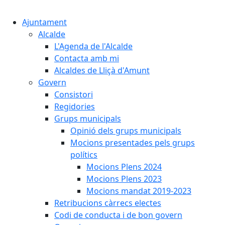
Cercar:
Ajuntament
Alcalde
L'Agenda de l'Alcalde
Contacta amb mi
Alcaldes de Lliçà d'Amunt
Govern
Consistori
Regidories
Grups municipals
Opinió dels grups municipals
Mocions presentades pels grups
polítics
Mocions Plens 2024
Mocions Plens 2023
Mocions mandat 2019-2023
Retribucions càrrecs electes
Codi de conducta i de bon govern