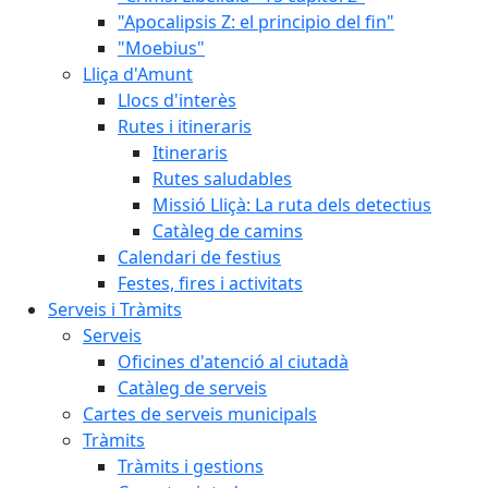
"Apocalipsis Z: el principio del fin"
"Moebius"
Lliça d'Amunt
Llocs d'interès
Rutes i itineraris
Itineraris
Rutes saludables
Missió Lliçà: La ruta dels detectius
Catàleg de camins
Calendari de festius
Festes, fires i activitats
Serveis i Tràmits
Serveis
Oficines d'atenció al ciutadà
Catàleg de serveis
Cartes de serveis municipals
Tràmits
Tràmits i gestions