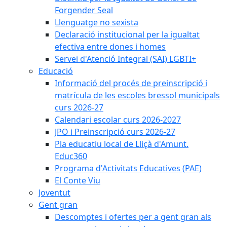
Forgender Seal
Llenguatge no sexista
Declaració institucional per la igualtat
efectiva entre dones i homes
Servei d'Atenció Integral (SAI) LGBTI+
Educació
Informació del procés de preinscripció i
matrícula de les escoles bressol municipals
curs 2026-27
Calendari escolar curs 2026-2027
JPO i Preinscripció curs 2026-27
Pla educatiu local de Lliçà d'Amunt.
Educ360
Programa d'Activitats Educatives (PAE)
El Conte Viu
Joventut
Gent gran
Descomptes i ofertes per a gent gran als