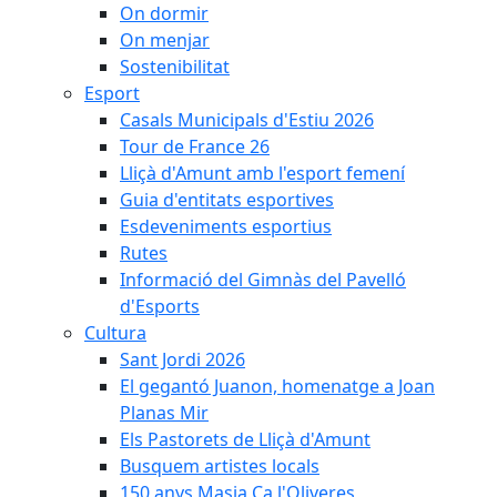
On dormir
On menjar
Sostenibilitat
Esport
Casals Municipals d'Estiu 2026
Tour de France 26
Lliçà d'Amunt amb l'esport femení
Guia d'entitats esportives
Esdeveniments esportius
Rutes
Informació del Gimnàs del Pavelló
d'Esports
Cultura
Sant Jordi 2026
El gegantó Juanon, homenatge a Joan
Planas Mir
Els Pastorets de Lliçà d'Amunt
Busquem artistes locals
150 anys Masia Ca l'Oliveres