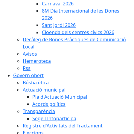
Carnaval 2026
8M Dia Internacional de les Dones
2026
Sant Jordi 2026
Cloenda dels centres cívics 2026
Decàleg de Bones Pràctiques de Comunicació
Local
Avisos
Hemeroteca
Rss
Govern obert
Bústia ètica
Actuació municipal
Pla d'Actuació Municipal
Acords polítics
Transparència
Segell Infoparticipa
Registre d'Activitats del Tractament
Eleccions