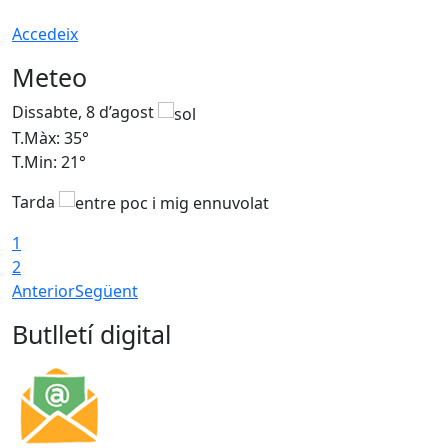
Accedeix
Meteo
Dissabte, 8 d’agost
D
T.Màx: 35°
T
T.Min: 21°
T
Tarda
1
2
Anterior
Següent
Butlletí digital