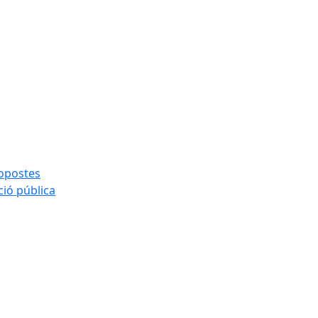
ropostes
ció pública