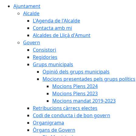
Ajuntament
Alcalde
L'Agenda de l'Alcalde
Contacta amb mi
Alcaldes de Lliçà d'Amunt
Govern
Consistori
Regidories
Grups municipals
Opinió dels grups municipals
Mocions presentades pels grups polítics
Mocions Plens 2024
Mocions Plens 2023
Mocions mandat 2019-2023
Retribucions càrrecs electes
Codi de conducta i de bon govern
Organigrama
Òrgans de Govern