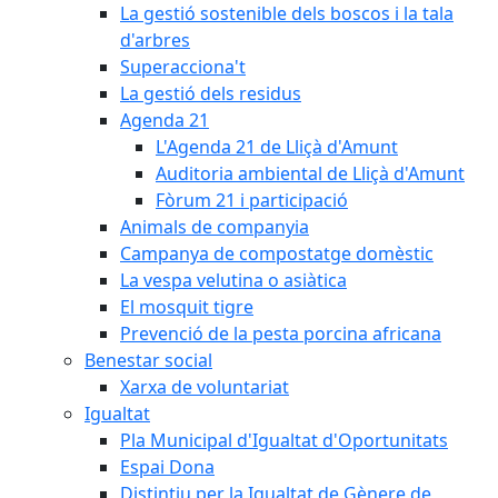
La gestió sostenible dels boscos i la tala
d'arbres
Superacciona't
La gestió dels residus
Agenda 21
L'Agenda 21 de Lliçà d'Amunt
Auditoria ambiental de Lliçà d'Amunt
Fòrum 21 i participació
Animals de companyia
Campanya de compostatge domèstic
La vespa velutina o asiàtica
El mosquit tigre
Prevenció de la pesta porcina africana
Benestar social
Xarxa de voluntariat
Igualtat
Pla Municipal d'Igualtat d'Oportunitats
Espai Dona
Distintiu per la Igualtat de Gènere de