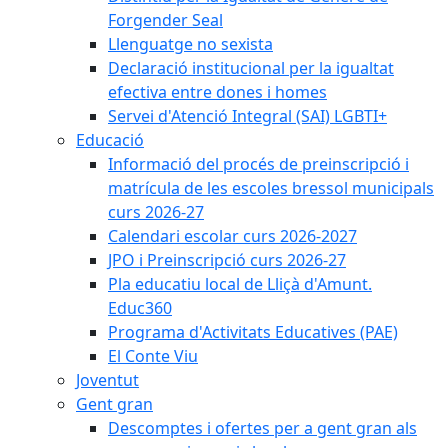
Forgender Seal
Llenguatge no sexista
Declaració institucional per la igualtat
efectiva entre dones i homes
Servei d'Atenció Integral (SAI) LGBTI+
Educació
Informació del procés de preinscripció i
matrícula de les escoles bressol municipals
curs 2026-27
Calendari escolar curs 2026-2027
JPO i Preinscripció curs 2026-27
Pla educatiu local de Lliçà d'Amunt.
Educ360
Programa d'Activitats Educatives (PAE)
El Conte Viu
Joventut
Gent gran
Descomptes i ofertes per a gent gran als