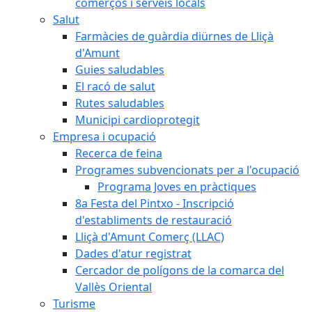
comerços i serveis locals
Salut
Farmàcies de guàrdia diürnes de Lliçà
d'Amunt
Guies saludables
El racó de salut
Rutes saludables
Municipi cardioprotegit
Empresa i ocupació
Recerca de feina
Programes subvencionats per a l'ocupació
Programa Joves en pràctiques
8a Festa del Pintxo - Inscripció
d'establiments de restauració
Lliçà d'Amunt Comerç (LLAC)
Dades d'atur registrat
Cercador de polígons de la comarca del
Vallès Oriental
Turisme