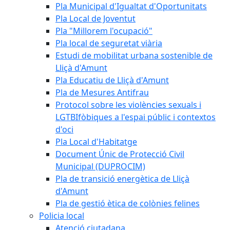
Pla Municipal d'Igualtat d'Oportunitats
Pla Local de Joventut
Pla "Millorem l'ocupació"
Pla local de seguretat viària
Estudi de mobilitat urbana sostenible de
Lliçà d'Amunt
Pla Educatiu de Lliçà d'Amunt
Pla de Mesures Antifrau
Protocol sobre les violències sexuals i
LGTBIfòbiques a l'espai públic i contextos
d'oci
Pla Local d'Habitatge
Document Únic de Protecció Civil
Municipal (DUPROCIM)
Pla de transició energètica de Lliçà
d'Amunt
Pla de gestió ètica de colònies felines
Policia local
Atenció ciutadana