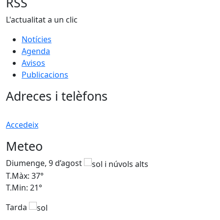
RSS
L'actualitat a un clic
Notícies
Agenda
Avisos
Publicacions
Adreces i telèfons
Accedeix
Meteo
Diumenge, 9 d’agost
D
T.Màx: 37°
T
T.Min: 21°
T
Tarda
T