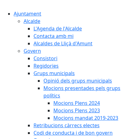
Cercar:
Ajuntament
Alcalde
L'Agenda de l'Alcalde
Contacta amb mi
Alcaldes de Lliçà d'Amunt
Govern
Consistori
Regidories
Grups municipals
Opinió dels grups municipals
Mocions presentades pels grups
polítics
Mocions Plens 2024
Mocions Plens 2023
Mocions mandat 2019-2023
Retribucions càrrecs electes
Codi de conducta i de bon govern