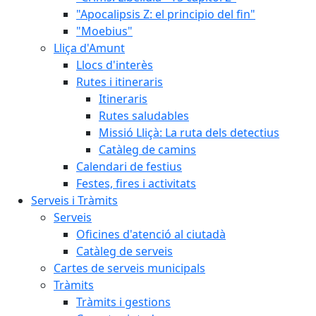
"Apocalipsis Z: el principio del fin"
"Moebius"
Lliça d'Amunt
Llocs d'interès
Rutes i itineraris
Itineraris
Rutes saludables
Missió Lliçà: La ruta dels detectius
Catàleg de camins
Calendari de festius
Festes, fires i activitats
Serveis i Tràmits
Serveis
Oficines d'atenció al ciutadà
Catàleg de serveis
Cartes de serveis municipals
Tràmits
Tràmits i gestions