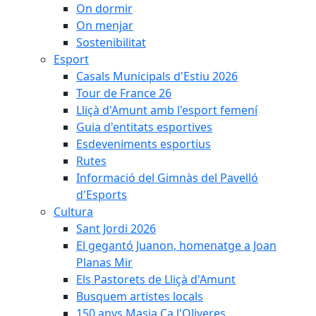
On dormir
On menjar
Sostenibilitat
Esport
Casals Municipals d'Estiu 2026
Tour de France 26
Lliçà d'Amunt amb l'esport femení
Guia d'entitats esportives
Esdeveniments esportius
Rutes
Informació del Gimnàs del Pavelló
d'Esports
Cultura
Sant Jordi 2026
El gegantó Juanon, homenatge a Joan
Planas Mir
Els Pastorets de Lliçà d'Amunt
Busquem artistes locals
150 anys Masia Ca l'Oliveres