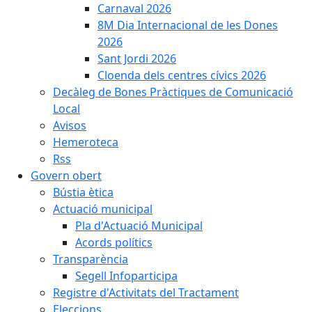
Carnaval 2026
8M Dia Internacional de les Dones
2026
Sant Jordi 2026
Cloenda dels centres cívics 2026
Decàleg de Bones Pràctiques de Comunicació
Local
Avisos
Hemeroteca
Rss
Govern obert
Bústia ètica
Actuació municipal
Pla d'Actuació Municipal
Acords polítics
Transparència
Segell Infoparticipa
Registre d'Activitats del Tractament
Eleccions