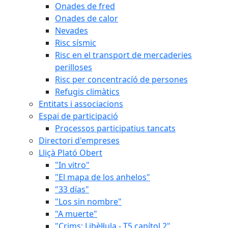
Onades de fred
Onades de calor
Nevades
Risc sísmic
Risc en el transport de mercaderies
perilloses
Risc per concentracíó de persones
Refugis climàtics
Entitats i associacions
Espai de participació
Processos participatius tancats
Directori d'empreses
Lliçà Plató Obert
"In vitro"
"El mapa de los anhelos"
"33 días"
"Los sin nombre"
"A muerte"
"Crims: Libèl·lula - T5 capítol 2"