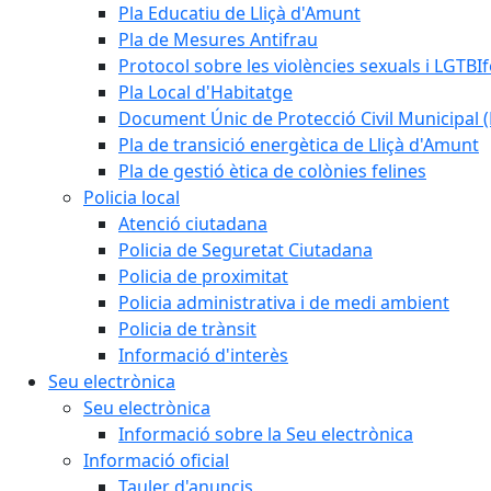
Pla Educatiu de Lliçà d'Amunt
Pla de Mesures Antifrau
Protocol sobre les violències sexuals i LGTBIf
Pla Local d'Habitatge
Document Únic de Protecció Civil Municipa
Pla de transició energètica de Lliçà d'Amunt
Pla de gestió ètica de colònies felines
Policia local
Atenció ciutadana
Policia de Seguretat Ciutadana
Policia de proximitat
Policia administrativa i de medi ambient
Policia de trànsit
Informació d'interès
Seu electrònica
Seu electrònica
Informació sobre la Seu electrònica
Informació oficial
Tauler d'anuncis