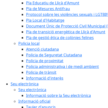
Pla Educatiu de Lliçà d'Amunt
Pla de Mesures Antifrau
Protocol sobre les violències sexuals i LGTBIf
Pla Local d'Habitatge
Document Únic de Protecció Civil Municipa
Pla de transició energètica de Lliçà d'Amunt
Pla de gestió ètica de colònies felines
Policia local
Atenció ciutadana
Policia de Seguretat Ciutadana
Policia de proximitat
Policia administrativa i de medi ambient
Policia de trànsit
Informació d'interès
Seu electrònica
Seu electrònica
Informació sobre la Seu electrònica
Informació oficial
Tauler d'anuncis