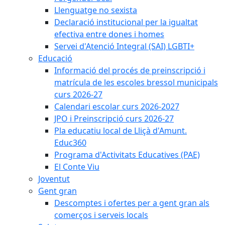
Llenguatge no sexista
Declaració institucional per la igualtat
efectiva entre dones i homes
Servei d'Atenció Integral (SAI) LGBTI+
Educació
Informació del procés de preinscripció i
matrícula de les escoles bressol municipals
curs 2026-27
Calendari escolar curs 2026-2027
JPO i Preinscripció curs 2026-27
Pla educatiu local de Lliçà d'Amunt.
Educ360
Programa d'Activitats Educatives (PAE)
El Conte Viu
Joventut
Gent gran
Descomptes i ofertes per a gent gran als
comerços i serveis locals