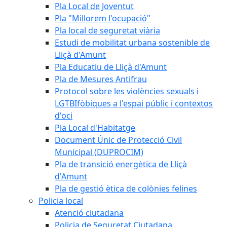
Pla Local de Joventut
Pla "Millorem l'ocupació"
Pla local de seguretat viària
Estudi de mobilitat urbana sostenible de
Lliçà d'Amunt
Pla Educatiu de Lliçà d'Amunt
Pla de Mesures Antifrau
Protocol sobre les violències sexuals i
LGTBIfòbiques a l'espai públic i contextos
d'oci
Pla Local d'Habitatge
Document Únic de Protecció Civil
Municipal (DUPROCIM)
Pla de transició energètica de Lliçà
d'Amunt
Pla de gestió ètica de colònies felines
Policia local
Atenció ciutadana
Policia de Seguretat Ciutadana