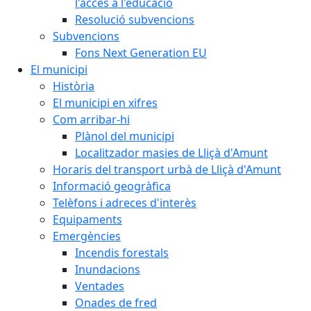
l'accés a l'educació
Resolució subvencions
Subvencions
Fons Next Generation EU
El municipi
Història
El municipi en xifres
Com arribar-hi
Plànol del municipi
Localitzador masies de Lliçà d'Amunt
Horaris del transport urbà de Lliçà d'Amunt
Informació geogràfica
Telèfons i adreces d'interès
Equipaments
Emergències
Incendis forestals
Inundacions
Ventades
Onades de fred