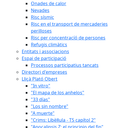
Onades de calor
Nevades
Risc sísmic
Risc en el transport de mercaderies
perilloses
Risc per concentracíó de persones
Refugis climàtics
Entitats i associacions
Espai de participació
Processos participatius tancats
Directori d'empreses
Lliçà Plató Obert
"In vitro"
"El mapa de los anhelos"
"33 días"
"Los sin nombre"
"A muerte"
"Crims: Libèl·lula - T5 capítol 2"
"Apocalipsis Z: el principio del fin"