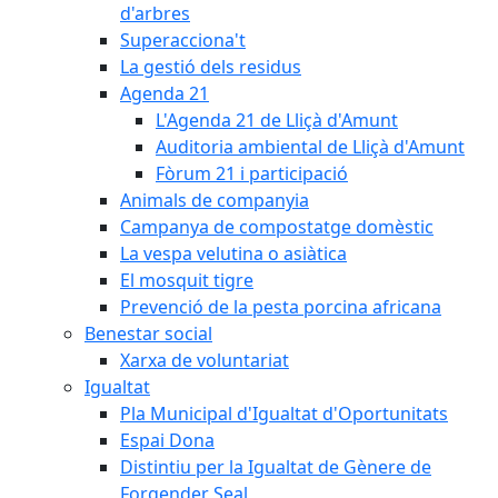
d'arbres
Superacciona't
La gestió dels residus
Agenda 21
L'Agenda 21 de Lliçà d'Amunt
Auditoria ambiental de Lliçà d'Amunt
Fòrum 21 i participació
Animals de companyia
Campanya de compostatge domèstic
La vespa velutina o asiàtica
El mosquit tigre
Prevenció de la pesta porcina africana
Benestar social
Xarxa de voluntariat
Igualtat
Pla Municipal d'Igualtat d'Oportunitats
Espai Dona
Distintiu per la Igualtat de Gènere de
Forgender Seal