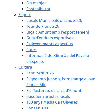
On menjar
Sostenibilitat
Esport
Casals Municipals d'Estiu 2026
Tour de France 26
Lliçà d'Amunt amb l'esport femení
Guia d'entitats esportives
Esdeveniments esportius
Rutes
Informació del Gimnàs del Pavelló
d'Esports
Cultura
Sant Jordi 2026
El gegantó Juanon, homenatge a Joan
Planas Mir
Els Pastorets de Lliçà d'Amunt
Busquem artistes locals
150 anys Masia Ca l'Oliveres
Cor Claverià