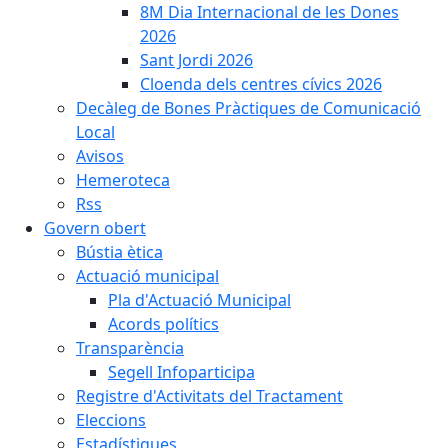
8M Dia Internacional de les Dones
2026
Sant Jordi 2026
Cloenda dels centres cívics 2026
Decàleg de Bones Pràctiques de Comunicació
Local
Avisos
Hemeroteca
Rss
Govern obert
Bústia ètica
Actuació municipal
Pla d'Actuació Municipal
Acords polítics
Transparència
Segell Infoparticipa
Registre d'Activitats del Tractament
Eleccions
Estadístiques