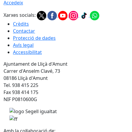
Accedeix
Xarxes socials:
Crèdits
Contactar
Protecció de dades
Avís legal
Accessibilitat
Ajuntament de Lliçà d'Amunt
Carrer d'Anselm Clavé, 73
08186 Lliçà d'Amunt
Tel. 938 415 225
Fax 938 414 175
NIF P0810600G
Amb la col·laboració de: