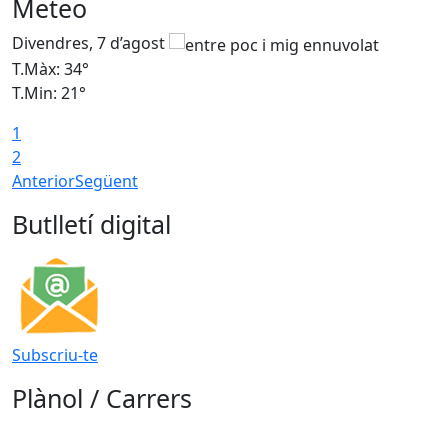
Meteo
Divendres, 7 d’agost
D
T.Màx: 34°
T
T.Min: 21°
T
1
T
2
Anterior
Següent
Butlletí digital
Subscriu-te
Plànol / Carrers