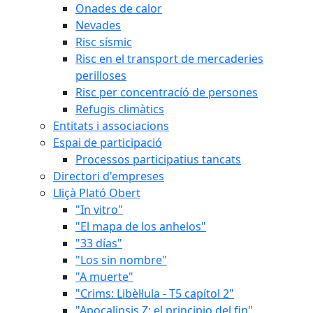
Onades de calor
Nevades
Risc sísmic
Risc en el transport de mercaderies
perilloses
Risc per concentracíó de persones
Refugis climàtics
Entitats i associacions
Espai de participació
Processos participatius tancats
Directori d'empreses
Lliçà Plató Obert
"In vitro"
"El mapa de los anhelos"
"33 días"
"Los sin nombre"
"A muerte"
"Crims: Libèl·lula - T5 capítol 2"
"Apocalipsis Z: el principio del fin"