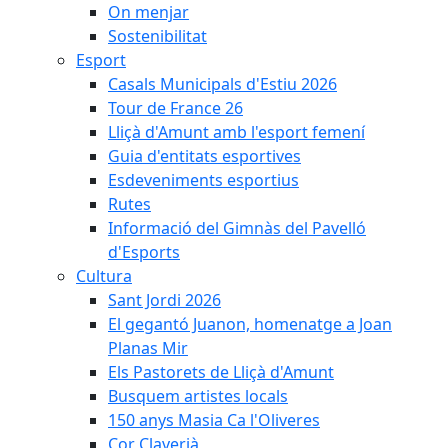
On menjar
Sostenibilitat
Esport
Casals Municipals d'Estiu 2026
Tour de France 26
Lliçà d'Amunt amb l'esport femení
Guia d'entitats esportives
Esdeveniments esportius
Rutes
Informació del Gimnàs del Pavelló
d'Esports
Cultura
Sant Jordi 2026
El gegantó Juanon, homenatge a Joan
Planas Mir
Els Pastorets de Lliçà d'Amunt
Busquem artistes locals
150 anys Masia Ca l'Oliveres
Cor Claverià