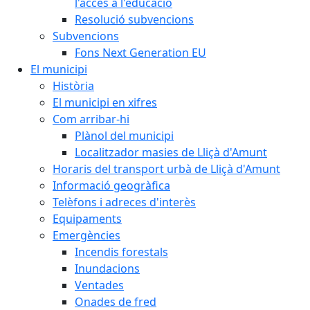
l'accés a l'educació
Resolució subvencions
Subvencions
Fons Next Generation EU
El municipi
Història
El municipi en xifres
Com arribar-hi
Plànol del municipi
Localitzador masies de Lliçà d'Amunt
Horaris del transport urbà de Lliçà d'Amunt
Informació geogràfica
Telèfons i adreces d'interès
Equipaments
Emergències
Incendis forestals
Inundacions
Ventades
Onades de fred