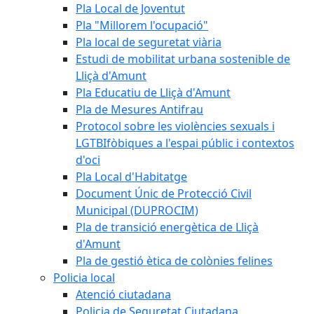
Pla Local de Joventut
Pla "Millorem l'ocupació"
Pla local de seguretat viària
Estudi de mobilitat urbana sostenible de
Lliçà d'Amunt
Pla Educatiu de Lliçà d'Amunt
Pla de Mesures Antifrau
Protocol sobre les violències sexuals i
LGTBIfòbiques a l'espai públic i contextos
d'oci
Pla Local d'Habitatge
Document Únic de Protecció Civil
Municipal (DUPROCIM)
Pla de transició energètica de Lliçà
d'Amunt
Pla de gestió ètica de colònies felines
Policia local
Atenció ciutadana
Policia de Seguretat Ciutadana