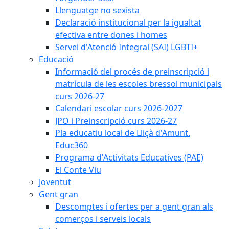
Llenguatge no sexista
Declaració institucional per la igualtat
efectiva entre dones i homes
Servei d'Atenció Integral (SAI) LGBTI+
Educació
Informació del procés de preinscripció i
matrícula de les escoles bressol municipals
curs 2026-27
Calendari escolar curs 2026-2027
JPO i Preinscripció curs 2026-27
Pla educatiu local de Lliçà d'Amunt.
Educ360
Programa d'Activitats Educatives (PAE)
El Conte Viu
Joventut
Gent gran
Descomptes i ofertes per a gent gran als
comerços i serveis locals