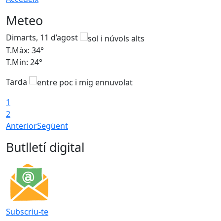
Meteo
Dimarts, 11 d’agost
D
T.Màx: 34°
T
T.Min: 24°
T
Tarda
1
2
Anterior
Següent
Butlletí digital
Subscriu-te