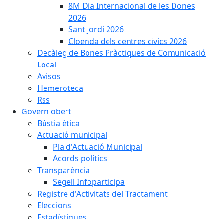
8M Dia Internacional de les Dones
2026
Sant Jordi 2026
Cloenda dels centres cívics 2026
Decàleg de Bones Pràctiques de Comunicació
Local
Avisos
Hemeroteca
Rss
Govern obert
Bústia ètica
Actuació municipal
Pla d'Actuació Municipal
Acords polítics
Transparència
Segell Infoparticipa
Registre d'Activitats del Tractament
Eleccions
Estadístiques