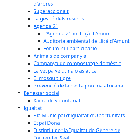
d'arbres
Superacciona't
La gestió dels residus
Agenda 21
L'Agenda 21 de Lliçà d'Amunt
Auditoria ambiental de Lliçà d'Amunt
Fòrum 21 i participació
Animals de companyia
Campanya de compostatge domèstic
La vespa velutina o asiàtica
El mosquit tigre
Prevenció de la pesta porcina africana
Benestar social
Xarxa de voluntariat
Igualtat
Pla Municipal d'Igualtat d'Oportunitats
Espai Dona
Distintiu per la Igualtat de Gènere de
Forgender Seal