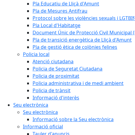
Pla Educatiu de Lliçà d'Amunt
Pla de Mesures Antifrau
Protocol sobre les violències sexuals i LGTBIf
Pla Local d'Habitatge
Document Únic de Protecció Civil Municipa
Pla de transició energètica de Lliçà d'Amunt
Pla de gestió ètica de colònies felines
Policia local
Atenció ciutadana
Policia de Seguretat Ciutadana
Policia de proximitat
Policia administrativa i de medi ambient
Policia de trànsit
Informació d'interès
Seu electrònica
Seu electrònica
Informació sobre la Seu electrònica
Informació oficial
Tauler d'anuncis