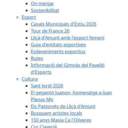
On menjar
Sostenibilitat
Esport
Casals Municipals d'Estiu 2026
Tour de France 26
Lliçà d'Amunt amb l'esport femení
Guia d'entitats esportives
Esdeveniments esportius
Rutes
Informació del Gimnàs del Pavelló
d'Esports
Cultura
Sant Jordi 2026
El gegantó Juanon, homenatge a Joan
Planas Mir
Els Pastorets de Lliçà d'Amunt
Busquem artistes locals
150 anys Masia Ca l'Oliveres
Cor Claverià