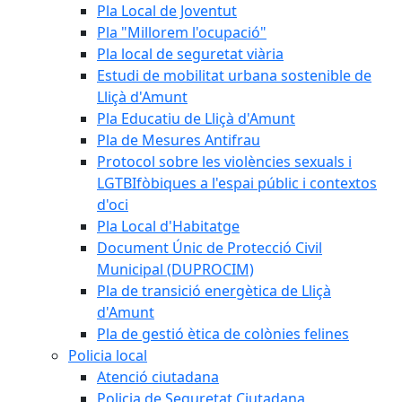
Pla Local de Joventut
Pla "Millorem l'ocupació"
Pla local de seguretat viària
Estudi de mobilitat urbana sostenible de
Lliçà d'Amunt
Pla Educatiu de Lliçà d'Amunt
Pla de Mesures Antifrau
Protocol sobre les violències sexuals i
LGTBIfòbiques a l'espai públic i contextos
d'oci
Pla Local d'Habitatge
Document Únic de Protecció Civil
Municipal (DUPROCIM)
Pla de transició energètica de Lliçà
d'Amunt
Pla de gestió ètica de colònies felines
Policia local
Atenció ciutadana
Policia de Seguretat Ciutadana