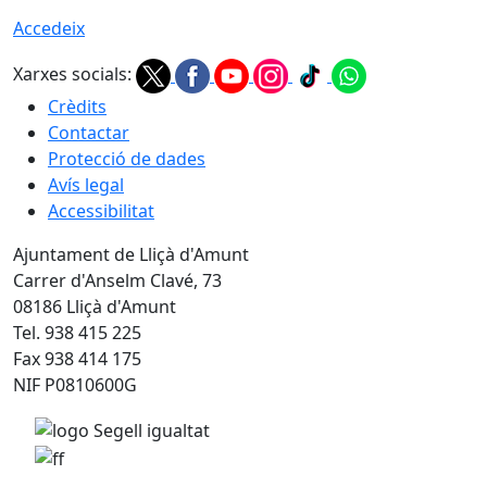
Accedeix
Xarxes socials:
Crèdits
Contactar
Protecció de dades
Avís legal
Accessibilitat
Ajuntament de Lliçà d'Amunt
Carrer d'Anselm Clavé, 73
08186 Lliçà d'Amunt
Tel. 938 415 225
Fax 938 414 175
NIF P0810600G