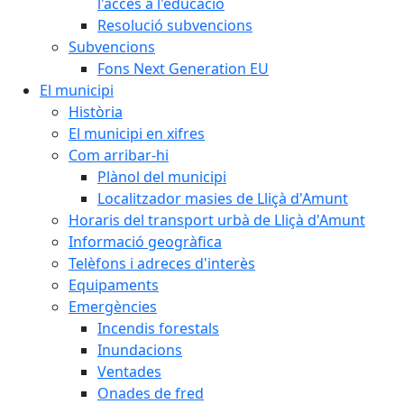
l'accés a l'educació
Resolució subvencions
Subvencions
Fons Next Generation EU
El municipi
Història
El municipi en xifres
Com arribar-hi
Plànol del municipi
Localitzador masies de Lliçà d'Amunt
Horaris del transport urbà de Lliçà d'Amunt
Informació geogràfica
Telèfons i adreces d'interès
Equipaments
Emergències
Incendis forestals
Inundacions
Ventades
Onades de fred