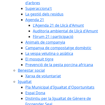
d'arbres
Superacciona't
La gestió dels residus
Agenda 21
L'Agenda 21 de Lliçà d'Amunt
Auditoria ambiental de Lliçà d'Amunt
Fòrum 21 i participació
Animals de companyia
Campanya de compostatge domèstic
La vespa velutina o asiàtica
El mosquit tigre
Prevenció de la pesta porcina africana
Benestar social
Xarxa de voluntariat
Igualtat
Pla Municipal d'Igualtat d'Oportunitats
Espai Dona
Distintiu per la Igualtat de Gènere de
Forgender Seal