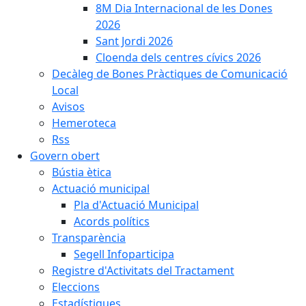
8M Dia Internacional de les Dones
2026
Sant Jordi 2026
Cloenda dels centres cívics 2026
Decàleg de Bones Pràctiques de Comunicació
Local
Avisos
Hemeroteca
Rss
Govern obert
Bústia ètica
Actuació municipal
Pla d'Actuació Municipal
Acords polítics
Transparència
Segell Infoparticipa
Registre d'Activitats del Tractament
Eleccions
Estadístiques