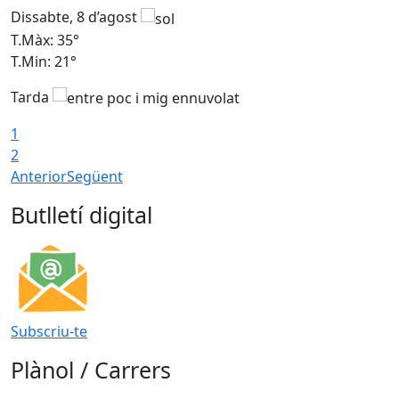
Dissabte, 8 d’agost
D
T.Màx: 35°
T
T.Min: 21°
T
Tarda
1
2
Anterior
Següent
Butlletí digital
Subscriu-te
Plànol / Carrers