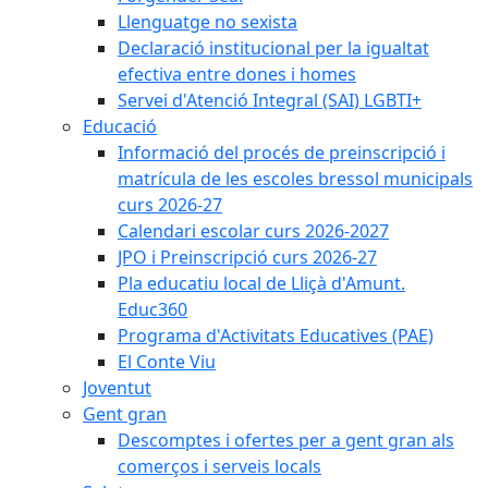
Llenguatge no sexista
Declaració institucional per la igualtat
efectiva entre dones i homes
Servei d'Atenció Integral (SAI) LGBTI+
Educació
Informació del procés de preinscripció i
matrícula de les escoles bressol municipals
curs 2026-27
Calendari escolar curs 2026-2027
JPO i Preinscripció curs 2026-27
Pla educatiu local de Lliçà d'Amunt.
Educ360
Programa d'Activitats Educatives (PAE)
El Conte Viu
Joventut
Gent gran
Descomptes i ofertes per a gent gran als
comerços i serveis locals