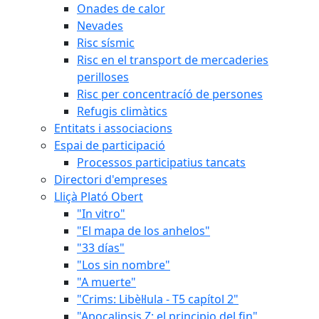
Onades de calor
Nevades
Risc sísmic
Risc en el transport de mercaderies
perilloses
Risc per concentracíó de persones
Refugis climàtics
Entitats i associacions
Espai de participació
Processos participatius tancats
Directori d'empreses
Lliçà Plató Obert
"In vitro"
"El mapa de los anhelos"
"33 días"
"Los sin nombre"
"A muerte"
"Crims: Libèl·lula - T5 capítol 2"
"Apocalipsis Z: el principio del fin"