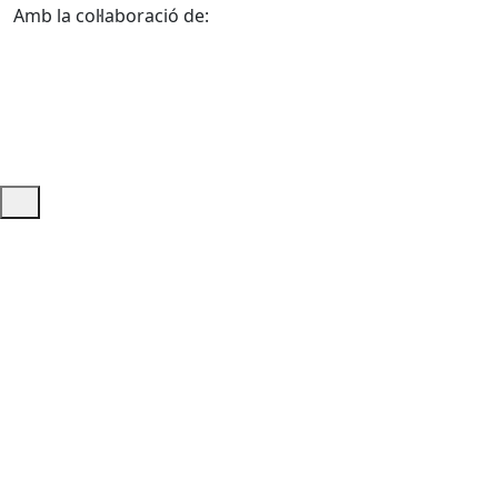
Amb la col·laboració de:
Ajuda i accés ràpid