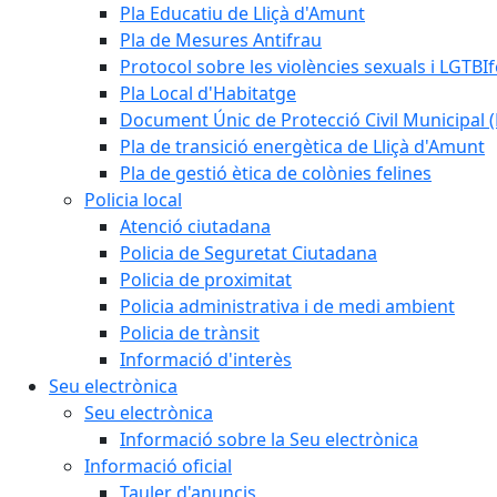
Pla Educatiu de Lliçà d'Amunt
Pla de Mesures Antifrau
Protocol sobre les violències sexuals i LGTBIf
Pla Local d'Habitatge
Document Únic de Protecció Civil Municipa
Pla de transició energètica de Lliçà d'Amunt
Pla de gestió ètica de colònies felines
Policia local
Atenció ciutadana
Policia de Seguretat Ciutadana
Policia de proximitat
Policia administrativa i de medi ambient
Policia de trànsit
Informació d'interès
Seu electrònica
Seu electrònica
Informació sobre la Seu electrònica
Informació oficial
Tauler d'anuncis