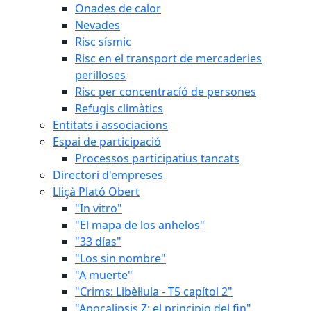
Onades de calor
Nevades
Risc sísmic
Risc en el transport de mercaderies
perilloses
Risc per concentracíó de persones
Refugis climàtics
Entitats i associacions
Espai de participació
Processos participatius tancats
Directori d'empreses
Lliçà Plató Obert
"In vitro"
"El mapa de los anhelos"
"33 días"
"Los sin nombre"
"A muerte"
"Crims: Libèl·lula - T5 capítol 2"
"Apocalipsis Z: el principio del fin"