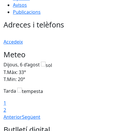
Avisos
Publicacions
Adreces i telèfons
Accedeix
Meteo
Dijous, 6 d’agost
D
T.Màx: 33°
T
T.Min: 20°
T
Tarda
1
2
Anterior
Següent
Butlletí digital