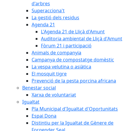
d'arbres
Superacciona't
La gestió dels residus
Agenda 21
L'Agenda 21 de Lliçà d'Amunt
Auditoria ambiental de Lliçà d'Amunt
Fòrum 21 i participació
Animals de companyia
Campanya de compostatge domèstic
La vespa velutina o asiàtica
El mosquit tigre
Prevenció de la pesta porcina africana
Benestar social
Xarxa de voluntariat
Igualtat
Pla Municipal d'Igualtat d'Oportunitats
Espai Dona
Distintiu per la Igualtat de Gènere de
Forgender Seal