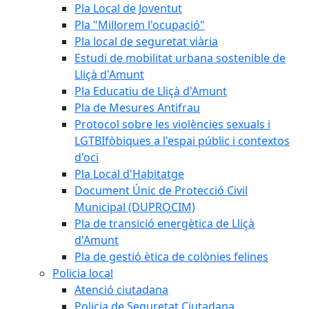
Pla Local de Joventut
Pla "Millorem l'ocupació"
Pla local de seguretat viària
Estudi de mobilitat urbana sostenible de
Lliçà d'Amunt
Pla Educatiu de Lliçà d'Amunt
Pla de Mesures Antifrau
Protocol sobre les violències sexuals i
LGTBIfòbiques a l'espai públic i contextos
d'oci
Pla Local d'Habitatge
Document Únic de Protecció Civil
Municipal (DUPROCIM)
Pla de transició energètica de Lliçà
d'Amunt
Pla de gestió ètica de colònies felines
Policia local
Atenció ciutadana
Policia de Seguretat Ciutadana