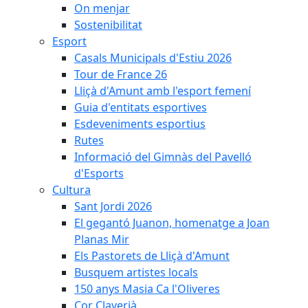
On menjar
Sostenibilitat
Esport
Casals Municipals d'Estiu 2026
Tour de France 26
Lliçà d'Amunt amb l'esport femení
Guia d'entitats esportives
Esdeveniments esportius
Rutes
Informació del Gimnàs del Pavelló
d'Esports
Cultura
Sant Jordi 2026
El gegantó Juanon, homenatge a Joan
Planas Mir
Els Pastorets de Lliçà d'Amunt
Busquem artistes locals
150 anys Masia Ca l'Oliveres
Cor Claverià