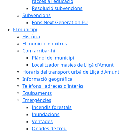
l'accés a l'educació
Resolució subvencions
Subvencions
Fons Next Generation EU
El municipi
Història
El municipi en xifres
Com arribar-hi
Plànol del municipi
Localitzador masies de Lliçà d'Amunt
Horaris del transport urbà de Lliçà d'Amunt
Informació geogràfica
Telèfons i adreces d'interès
Equipaments
Emergències
Incendis forestals
Inundacions
Ventades
Onades de fred