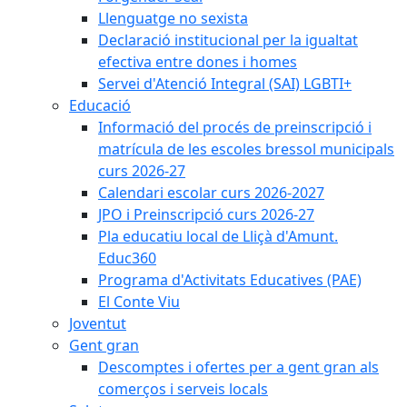
Llenguatge no sexista
Declaració institucional per la igualtat
efectiva entre dones i homes
Servei d'Atenció Integral (SAI) LGBTI+
Educació
Informació del procés de preinscripció i
matrícula de les escoles bressol municipals
curs 2026-27
Calendari escolar curs 2026-2027
JPO i Preinscripció curs 2026-27
Pla educatiu local de Lliçà d'Amunt.
Educ360
Programa d'Activitats Educatives (PAE)
El Conte Viu
Joventut
Gent gran
Descomptes i ofertes per a gent gran als
comerços i serveis locals