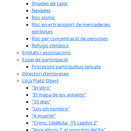
Onades de calor
Nevades
Risc sísmic
Risc en el transport de mercaderies
perilloses
Risc per concentracíó de persones
Refugis climàtics
Entitats i associacions
Espai de participació
Processos participatius tancats
Directori d'empreses
Lliçà Plató Obert
"In vitro"
"El mapa de los anhelos"
"33 días"
"Los sin nombre"
"A muerte"
"Crims: Libèl·lula - T5 capítol 2"
"Apocalipsis Z: el principio del fin"