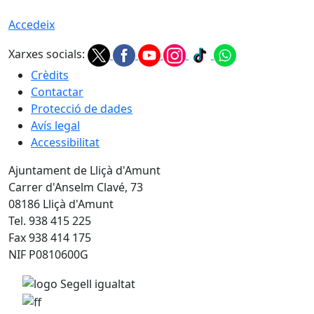
Accedeix
Xarxes socials:
Crèdits
Contactar
Protecció de dades
Avís legal
Accessibilitat
Ajuntament de Lliçà d'Amunt
Carrer d'Anselm Clavé, 73
08186 Lliçà d'Amunt
Tel. 938 415 225
Fax 938 414 175
NIF P0810600G