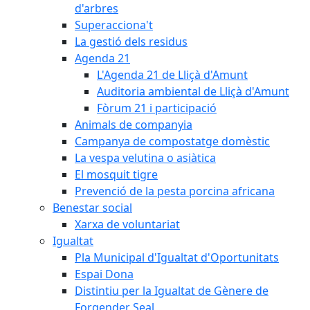
d'arbres
Superacciona't
La gestió dels residus
Agenda 21
L'Agenda 21 de Lliçà d'Amunt
Auditoria ambiental de Lliçà d'Amunt
Fòrum 21 i participació
Animals de companyia
Campanya de compostatge domèstic
La vespa velutina o asiàtica
El mosquit tigre
Prevenció de la pesta porcina africana
Benestar social
Xarxa de voluntariat
Igualtat
Pla Municipal d'Igualtat d'Oportunitats
Espai Dona
Distintiu per la Igualtat de Gènere de
Forgender Seal