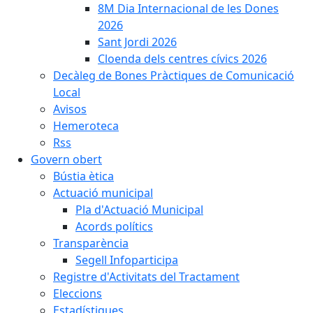
8M Dia Internacional de les Dones
2026
Sant Jordi 2026
Cloenda dels centres cívics 2026
Decàleg de Bones Pràctiques de Comunicació
Local
Avisos
Hemeroteca
Rss
Govern obert
Bústia ètica
Actuació municipal
Pla d'Actuació Municipal
Acords polítics
Transparència
Segell Infoparticipa
Registre d'Activitats del Tractament
Eleccions
Estadístiques