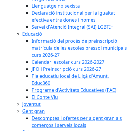
Llenguatge no sexista
Declaració institucional per la igualtat
efectiva entre dones i homes
Servei d'Atenció Integral (SAI) LGBTI+
Educació
Informació del procés de preinscripció i
matrícula de les escoles bressol municipals
curs 2026-27
Calendari escolar curs 2026-2027
JPO i Preinscripció curs 2026-27
Pla educatiu local de Lliçà d'Amunt.
Educ360
Programa d'Activitats Educatives (PAE)
El Conte Viu
Joventut
Gent gran
Descomptes i ofertes per a gent gran als
comerços i serveis locals