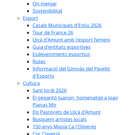
On menjar
Sostenibilitat
Esport
Casals Municipals d'Estiu 2026
Tour de France 26
Lliçà d'Amunt amb l'esport femení
Guia d'entitats esportives
Esdeveniments esportius
Rutes
Informació del Gimnàs del Pavelló
d'Esports
Cultura
Sant Jordi 2026
El gegantó Juanon, homenatge a Joan
Planas Mir
Els Pastorets de Lliçà d'Amunt
Busquem artistes locals
150 anys Masia Ca l'Oliveres
Cor Claverià