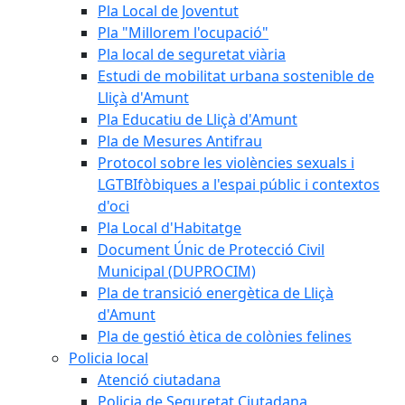
Pla Local de Joventut
Pla "Millorem l'ocupació"
Pla local de seguretat viària
Estudi de mobilitat urbana sostenible de
Lliçà d'Amunt
Pla Educatiu de Lliçà d'Amunt
Pla de Mesures Antifrau
Protocol sobre les violències sexuals i
LGTBIfòbiques a l'espai públic i contextos
d'oci
Pla Local d'Habitatge
Document Únic de Protecció Civil
Municipal (DUPROCIM)
Pla de transició energètica de Lliçà
d'Amunt
Pla de gestió ètica de colònies felines
Policia local
Atenció ciutadana
Policia de Seguretat Ciutadana