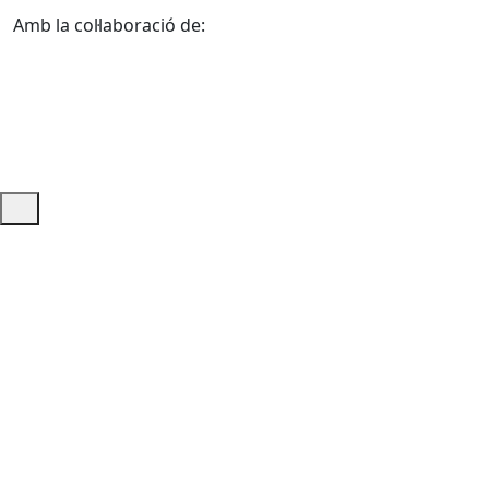
Amb la col·laboració de:
Ajuda i accés ràpid