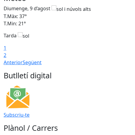
Diumenge, 9 d’agost
D
T.Màx: 37°
T
T.Min: 21°
T
Tarda
T
1
2
Anterior
Següent
Butlletí digital
Subscriu-te
Plànol / Carrers