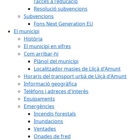
l'accés a l'educació
Resolució subvencions
Subvencions
Fons Next Generation EU
El municipi
Història
El municipi en xifres
Com arribar-hi
Plànol del municipi
Localitzador masies de Lliçà d'Amunt
Horaris del transport urbà de Lliçà d'Amunt
Informació geogràfica
Telèfons i adreces d'interès
Equipaments
Emergències
Incendis forestals
Inundacions
Ventades
Onades de fred