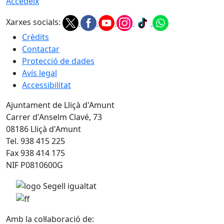
Accedeix
Xarxes socials:
Crèdits
Contactar
Protecció de dades
Avís legal
Accessibilitat
Ajuntament de Lliçà d'Amunt
Carrer d'Anselm Clavé, 73
08186 Lliçà d'Amunt
Tel. 938 415 225
Fax 938 414 175
NIF P0810600G
Amb la col·laboració de: