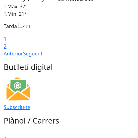
T.Màx: 37°
T
T.Min: 21°
T
Tarda
T
1
2
Anterior
Següent
Butlletí digital
Subscriu-te
Plànol / Carrers