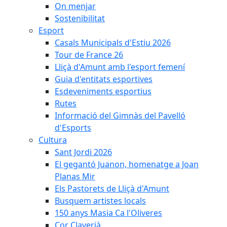
On menjar
Sostenibilitat
Esport
Casals Municipals d'Estiu 2026
Tour de France 26
Lliçà d'Amunt amb l'esport femení
Guia d'entitats esportives
Esdeveniments esportius
Rutes
Informació del Gimnàs del Pavelló
d'Esports
Cultura
Sant Jordi 2026
El gegantó Juanon, homenatge a Joan
Planas Mir
Els Pastorets de Lliçà d'Amunt
Busquem artistes locals
150 anys Masia Ca l'Oliveres
Cor Claverià