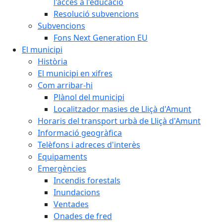
l'accés a l'educació
Resolució subvencions
Subvencions
Fons Next Generation EU
El municipi
Història
El municipi en xifres
Com arribar-hi
Plànol del municipi
Localitzador masies de Lliçà d'Amunt
Horaris del transport urbà de Lliçà d'Amunt
Informació geogràfica
Telèfons i adreces d'interès
Equipaments
Emergències
Incendis forestals
Inundacions
Ventades
Onades de fred