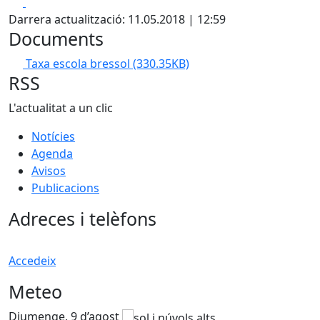
Facebook
X
Darrera actualització: 11.05.2018 | 12:59
Documents
Taxa escola bressol
(330.35KB)
RSS
L'actualitat a un clic
Notícies
Agenda
Avisos
Publicacions
Adreces i telèfons
Accedeix
Meteo
Diumenge, 9 d’agost
D