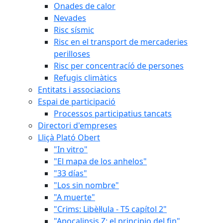
Onades de calor
Nevades
Risc sísmic
Risc en el transport de mercaderies
perilloses
Risc per concentracíó de persones
Refugis climàtics
Entitats i associacions
Espai de participació
Processos participatius tancats
Directori d'empreses
Lliçà Plató Obert
"In vitro"
"El mapa de los anhelos"
"33 días"
"Los sin nombre"
"A muerte"
"Crims: Libèl·lula - T5 capítol 2"
"Apocalipsis Z: el principio del fin"