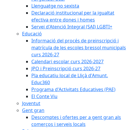
Llenguatge no sexista
Declaració institucional per la igualtat
efectiva entre dones i homes
Servei d'Atenció Integral (SAI) LGBTI+
Educació
Informació del procés de preinscripció i
matrícula de les escoles bressol municipals
curs 2026-27
Calendari escolar curs 2026-2027
JPO i Preinscripció curs 2026-27
Pla educatiu local de Lliçà d'Amunt.
Educ360
Programa d'Activitats Educatives (PAE)
El Conte Viu
Joventut
Gent gran
Descomptes i ofertes per a gent gran als
comerços i serveis locals