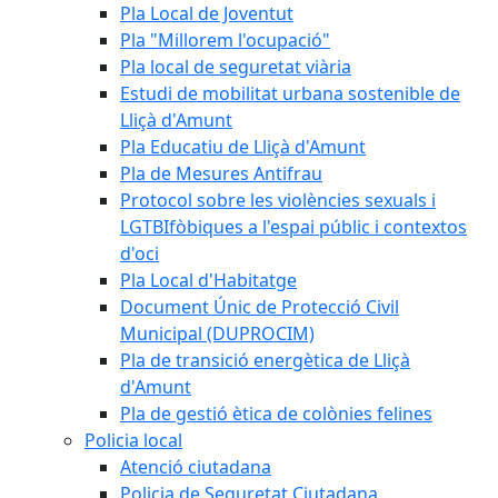
Pla Local de Joventut
Pla "Millorem l'ocupació"
Pla local de seguretat viària
Estudi de mobilitat urbana sostenible de
Lliçà d'Amunt
Pla Educatiu de Lliçà d'Amunt
Pla de Mesures Antifrau
Protocol sobre les violències sexuals i
LGTBIfòbiques a l'espai públic i contextos
d'oci
Pla Local d'Habitatge
Document Únic de Protecció Civil
Municipal (DUPROCIM)
Pla de transició energètica de Lliçà
d'Amunt
Pla de gestió ètica de colònies felines
Policia local
Atenció ciutadana
Policia de Seguretat Ciutadana