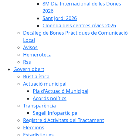
8M Dia Internacional de les Dones
2026
Sant Jordi 2026
Cloenda dels centres cívics 2026
Decàleg de Bones Pràctiques de Comunicació
Local
Avisos
Hemeroteca
Rss
Govern obert
Bústia ètica
Actuació municipal
Pla d'Actuació Municipal
Acords polítics
Transparència
Segell Infoparticipa
Registre d'Activitats del Tractament
Eleccions
Estadístiques