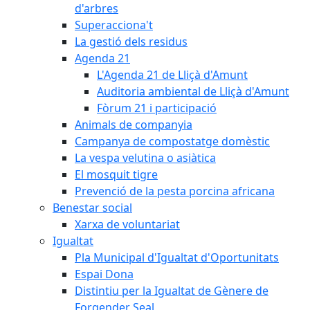
d'arbres
Superacciona't
La gestió dels residus
Agenda 21
L'Agenda 21 de Lliçà d'Amunt
Auditoria ambiental de Lliçà d'Amunt
Fòrum 21 i participació
Animals de companyia
Campanya de compostatge domèstic
La vespa velutina o asiàtica
El mosquit tigre
Prevenció de la pesta porcina africana
Benestar social
Xarxa de voluntariat
Igualtat
Pla Municipal d'Igualtat d'Oportunitats
Espai Dona
Distintiu per la Igualtat de Gènere de
Forgender Seal