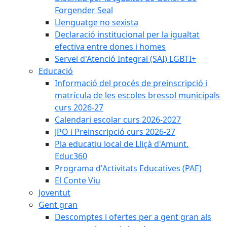
Forgender Seal
Llenguatge no sexista
Declaració institucional per la igualtat
efectiva entre dones i homes
Servei d'Atenció Integral (SAI) LGBTI+
Educació
Informació del procés de preinscripció i
matrícula de les escoles bressol municipals
curs 2026-27
Calendari escolar curs 2026-2027
JPO i Preinscripció curs 2026-27
Pla educatiu local de Lliçà d'Amunt.
Educ360
Programa d'Activitats Educatives (PAE)
El Conte Viu
Joventut
Gent gran
Descomptes i ofertes per a gent gran als