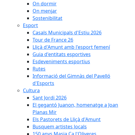
On dormir
On menjar
Sostenibilitat
Esport
Casals Municipals d'Estiu 2026
Tour de France 26
Lliçà d'Amunt amb l'esport femení
Guia d'entitats esportives
Esdeveniments esportius
Rutes
Informació del Gimnàs del Pavelló
d'Esports
Cultura
Sant Jordi 2026
El gegantó Juanon, homenatge a Joan
Planas Mir
Els Pastorets de Lliçà d'Amunt
Busquem artistes locals
150 anys Masia Ca l'Oliveres