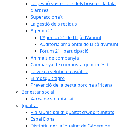
La gestió sostenible dels boscos i la tala
d'arbres
Superacciona't
La gestió dels residus
Agenda 21
L'Agenda 21 de Lliçà d'Amunt
Auditoria ambiental de Lliçà d'Amunt
Fòrum 21 i participació
Animals de companyia
Campanya de compostatge domèstic
La vespa velutina o asiàtica
El mosquit tigre
Prevenció de la pesta porcina africana
Benestar social
Xarxa de voluntariat
Igualtat
Pla Municipal d'Igualtat d'Oportunitats
Espai Dona
Distintiu per la Igualtat de Gènere de