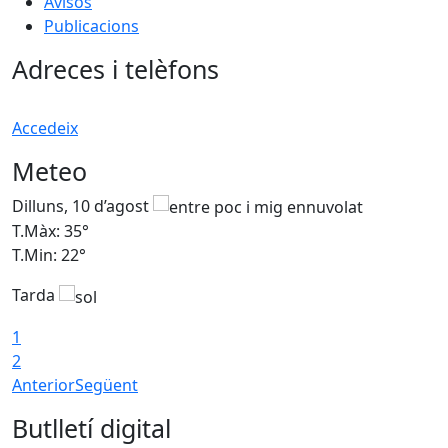
Avisos
Publicacions
Adreces i telèfons
Accedeix
Meteo
Dilluns, 10 d’agost
D
T.Màx: 35°
T
T.Min: 22°
T
Tarda
T
1
2
Anterior
Següent
Butlletí digital