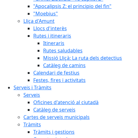
"Apocalipsis Z: el principio del fin"
"Moebius"
Lliça d'Amunt
Llocs d'interès
Rutes i itineraris
Itineraris
Rutes saludables
Missió Lliçà: La ruta dels detectius
Catàleg de camins
Calendari de festius
Festes, fires i activitats
Serveis i Tràmits
Serveis
Oficines d'atenció al ciutadà
Catàleg de serveis
Cartes de serveis municipals
Tràmits
Tràmits i gestions