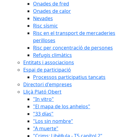
Onades de fred
Onades de calor
Nevades
Risc sísmic
Risc en el transport de mercaderies
perilloses
Risc per concentracíó de persones
Refugis climàtics
Entitats i associacions
Espai de participació
Processos participatius tancats
Directori d'empreses
Lliçà Plató Obert
"In vitro"
"El mapa de los anhelos"
"33 días"
"Los sin nombre"
"A muerte"
"Crims: Libèl·lula - T5 capítol 2"