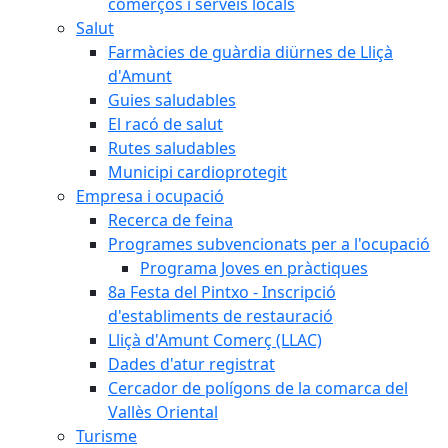
comerços i serveis locals
Salut
Farmàcies de guàrdia diürnes de Lliçà
d'Amunt
Guies saludables
El racó de salut
Rutes saludables
Municipi cardioprotegit
Empresa i ocupació
Recerca de feina
Programes subvencionats per a l'ocupació
Programa Joves en pràctiques
8a Festa del Pintxo - Inscripció
d'establiments de restauració
Lliçà d'Amunt Comerç (LLAC)
Dades d'atur registrat
Cercador de polígons de la comarca del
Vallès Oriental
Turisme