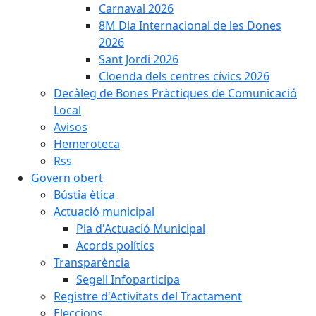
Carnaval 2026
8M Dia Internacional de les Dones
2026
Sant Jordi 2026
Cloenda dels centres cívics 2026
Decàleg de Bones Pràctiques de Comunicació
Local
Avisos
Hemeroteca
Rss
Govern obert
Bústia ètica
Actuació municipal
Pla d'Actuació Municipal
Acords polítics
Transparència
Segell Infoparticipa
Registre d'Activitats del Tractament
Eleccions