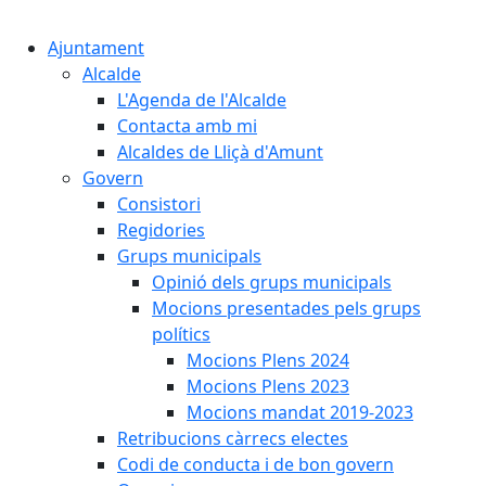
Cercar:
Ajuntament
Alcalde
L'Agenda de l'Alcalde
Contacta amb mi
Alcaldes de Lliçà d'Amunt
Govern
Consistori
Regidories
Grups municipals
Opinió dels grups municipals
Mocions presentades pels grups
polítics
Mocions Plens 2024
Mocions Plens 2023
Mocions mandat 2019-2023
Retribucions càrrecs electes
Codi de conducta i de bon govern