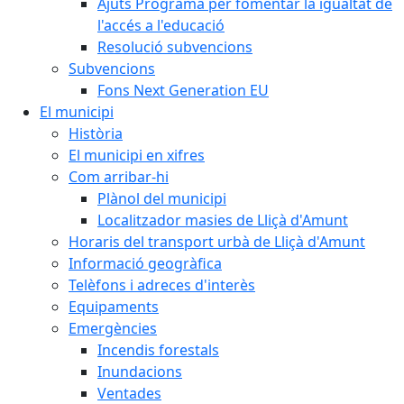
Ajuts Programa per fomentar la igualtat de
l'accés a l'educació
Resolució subvencions
Subvencions
Fons Next Generation EU
El municipi
Història
El municipi en xifres
Com arribar-hi
Plànol del municipi
Localitzador masies de Lliçà d'Amunt
Horaris del transport urbà de Lliçà d'Amunt
Informació geogràfica
Telèfons i adreces d'interès
Equipaments
Emergències
Incendis forestals
Inundacions
Ventades