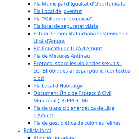
Pla Municipal d'Igualtat d'Oportunitats
Pla Local de Joventut
Pla "Millorem l'ocupació"
Pla local de seguretat viària
Estudi de mobilitat urbana sostenible de
Lliçà d'Amunt
Pla Educatiu de Lliçà d'Amunt
Pla de Mesures Antifrau
Protocol sobre les violències sexuals i
LGTBIfòbiques a l'espai públic i contextos
d'oci
Pla Local d'Habitatge
Document Únic de Protecció Civil
Municipal (DUPROCIM)
Pla de transició energètica de Lliçà
d'Amunt
Pla de gestió ètica de colònies felines
Policia local
Atenció ciutadana