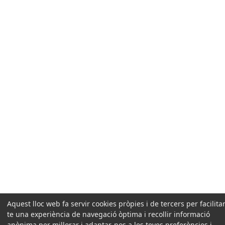
Aquest lloc web fa servir cookies pròpies i de tercers per facilitar
te una experiència de navegació òptima i recollir informació
anònima per millorar i adaptar-nos a les teves preferències i