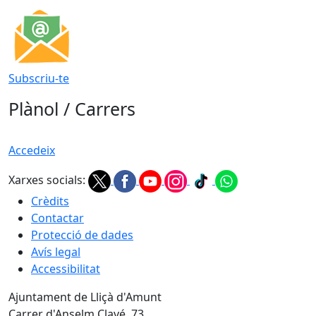
Subscriu-te
Plànol / Carrers
Accedeix
Xarxes socials:
Crèdits
Contactar
Protecció de dades
Avís legal
Accessibilitat
Ajuntament de Lliçà d'Amunt
Carrer d'Anselm Clavé, 73