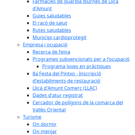
Farmàcies de guàrdia diürnes de Lliçà
d'Amunt
Guies saludables
El racó de salut
Rutes saludables
Municipi cardioprotegit
Empresa i ocupació
Recerca de feina
Programes subvencionats per a l'ocupació
Programa Joves en pràctiques
8a Festa del Pintxo - Inscripció
d'establiments de restauració
Lliçà d'Amunt Comerç (LLAC)
Dades d'atur registrat
Cercador de polígons de la comarca del
Vallès Oriental
Turisme
On dormir
On menjar