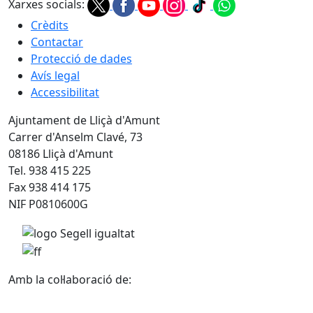
Xarxes socials:
Crèdits
Contactar
Protecció de dades
Avís legal
Accessibilitat
Ajuntament de Lliçà d'Amunt
Carrer d'Anselm Clavé, 73
08186 Lliçà d'Amunt
Tel. 938 415 225
Fax 938 414 175
NIF P0810600G
Amb la col·laboració de: