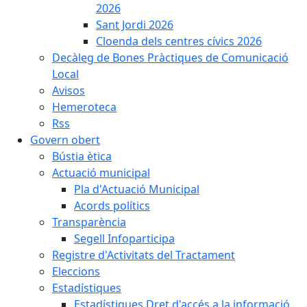
2026
Sant Jordi 2026
Cloenda dels centres cívics 2026
Decàleg de Bones Pràctiques de Comunicació
Local
Avisos
Hemeroteca
Rss
Govern obert
Bústia ètica
Actuació municipal
Pla d'Actuació Municipal
Acords polítics
Transparència
Segell Infoparticipa
Registre d'Activitats del Tractament
Eleccions
Estadístiques
Estadístiques Dret d'accés a la informació