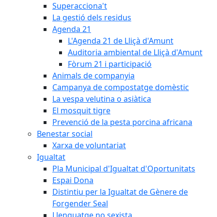
Superacciona't
La gestió dels residus
Agenda 21
L'Agenda 21 de Lliçà d'Amunt
Auditoria ambiental de Lliçà d'Amunt
Fòrum 21 i participació
Animals de companyia
Campanya de compostatge domèstic
La vespa velutina o asiàtica
El mosquit tigre
Prevenció de la pesta porcina africana
Benestar social
Xarxa de voluntariat
Igualtat
Pla Municipal d'Igualtat d'Oportunitats
Espai Dona
Distintiu per la Igualtat de Gènere de
Forgender Seal
Llenguatge no sexista