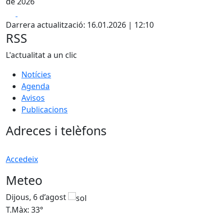
de 2026
Facebook
X
Darrera actualització: 16.01.2026 | 12:10
RSS
L'actualitat a un clic
Notícies
Agenda
Avisos
Publicacions
Adreces i telèfons
Accedeix
Meteo
Dijous, 6 d’agost
D
T.Màx: 33°
T