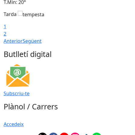
T.Min: 20°
T
Tarda
1
2
Anterior
Següent
Butlletí digital
Subscriu-te
Plànol / Carrers
Accedeix