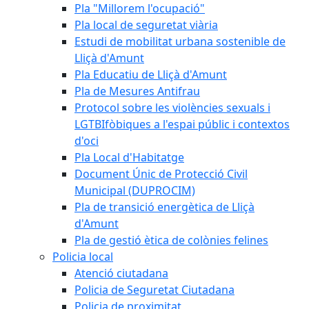
Pla "Millorem l'ocupació"
Pla local de seguretat viària
Estudi de mobilitat urbana sostenible de
Lliçà d'Amunt
Pla Educatiu de Lliçà d'Amunt
Pla de Mesures Antifrau
Protocol sobre les violències sexuals i
LGTBIfòbiques a l'espai públic i contextos
d'oci
Pla Local d'Habitatge
Document Únic de Protecció Civil
Municipal (DUPROCIM)
Pla de transició energètica de Lliçà
d'Amunt
Pla de gestió ètica de colònies felines
Policia local
Atenció ciutadana
Policia de Seguretat Ciutadana
Policia de proximitat