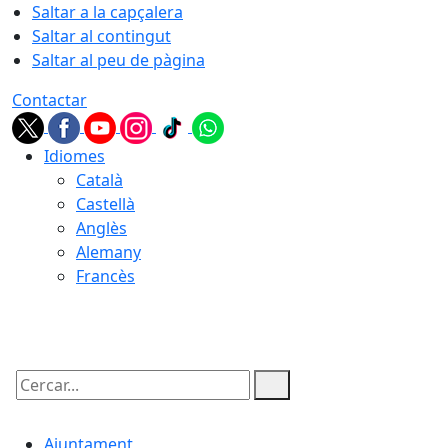
Saltar a la capçalera
Saltar al contingut
Saltar al peu de pàgina
Contactar
Idiomes
Català
Castellà
Anglès
Alemany
Francès
06.08.2026 | 11:00
Cercar:
Ajuntament