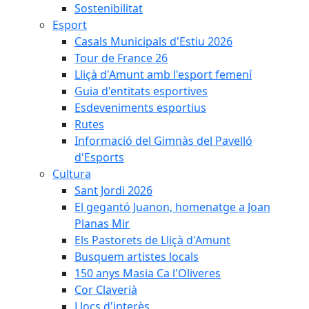
Sostenibilitat
Esport
Casals Municipals d'Estiu 2026
Tour de France 26
Lliçà d'Amunt amb l'esport femení
Guia d'entitats esportives
Esdeveniments esportius
Rutes
Informació del Gimnàs del Pavelló
d'Esports
Cultura
Sant Jordi 2026
El gegantó Juanon, homenatge a Joan
Planas Mir
Els Pastorets de Lliçà d'Amunt
Busquem artistes locals
150 anys Masia Ca l'Oliveres
Cor Claverià
Llocs d'interès