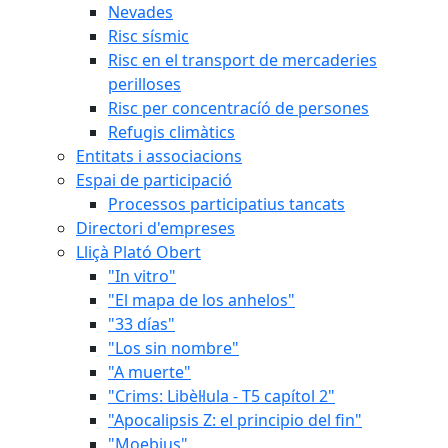
Nevades
Risc sísmic
Risc en el transport de mercaderies
perilloses
Risc per concentracíó de persones
Refugis climàtics
Entitats i associacions
Espai de participació
Processos participatius tancats
Directori d'empreses
Lliçà Plató Obert
"In vitro"
"El mapa de los anhelos"
"33 días"
"Los sin nombre"
"A muerte"
"Crims: Libèl·lula - T5 capítol 2"
"Apocalipsis Z: el principio del fin"
"Moebius"