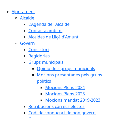
Cercar:
Ajuntament
Alcalde
L'Agenda de l'Alcalde
Contacta amb mi
Alcaldes de Lliçà d'Amunt
Govern
Consistori
Regidories
Grups municipals
Opinió dels grups municipals
Mocions presentades pels grups
polítics
Mocions Plens 2024
Mocions Plens 2023
Mocions mandat 2019-2023
Retribucions càrrecs electes
Codi de conducta i de bon govern