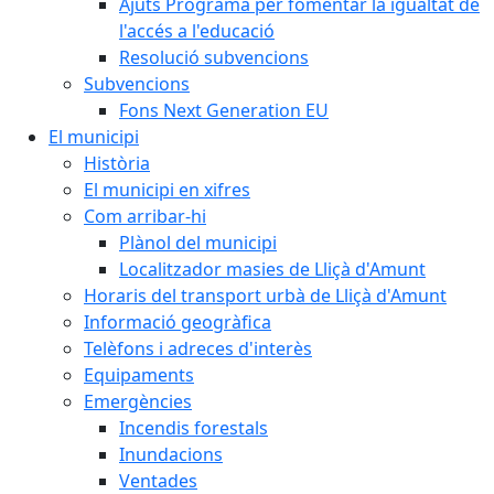
Ajuts Programa per fomentar la igualtat de
l'accés a l'educació
Resolució subvencions
Subvencions
Fons Next Generation EU
El municipi
Història
El municipi en xifres
Com arribar-hi
Plànol del municipi
Localitzador masies de Lliçà d'Amunt
Horaris del transport urbà de Lliçà d'Amunt
Informació geogràfica
Telèfons i adreces d'interès
Equipaments
Emergències
Incendis forestals
Inundacions
Ventades