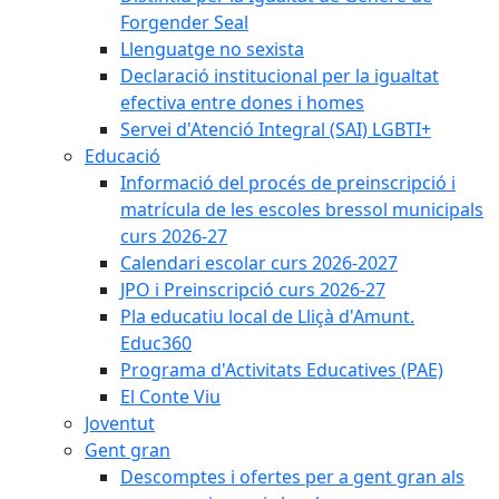
Forgender Seal
Llenguatge no sexista
Declaració institucional per la igualtat
efectiva entre dones i homes
Servei d'Atenció Integral (SAI) LGBTI+
Educació
Informació del procés de preinscripció i
matrícula de les escoles bressol municipals
curs 2026-27
Calendari escolar curs 2026-2027
JPO i Preinscripció curs 2026-27
Pla educatiu local de Lliçà d'Amunt.
Educ360
Programa d'Activitats Educatives (PAE)
El Conte Viu
Joventut
Gent gran
Descomptes i ofertes per a gent gran als