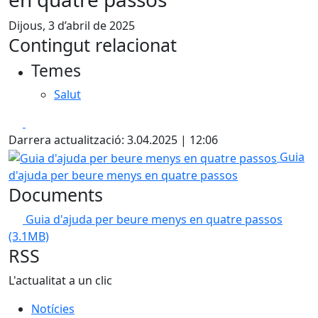
Dijous, 3 d’abril de 2025
Contingut relacionat
Temes
Salut
Facebook
X
Darrera actualització: 3.04.2025 | 12:06
Guia d'ajuda per beure menys en quatre passos
Guia
d'ajuda per beure menys en quatre passos
Documents
Guia d'ajuda per beure menys en quatre passos
(3.1MB)
RSS
L'actualitat a un clic
Notícies