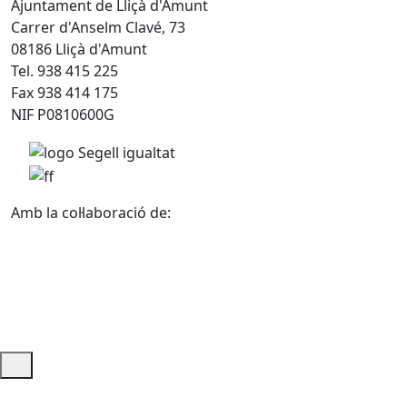
Ajuntament de Lliçà d'Amunt
Carrer d'Anselm Clavé, 73
08186 Lliçà d'Amunt
Tel. 938 415 225
Fax 938 414 175
NIF P0810600G
Amb la col·laboració de:
Ajuda i accés ràpid