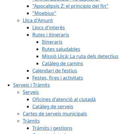
"Apocalipsis Z: el principio del fin"
"Moebius"
Lliça d'Amunt
Llocs d'interès
Rutes i itineraris
Itineraris
Rutes saludables
Missió Lliçà: La ruta dels detectius
Catàleg de camins
Calendari de festius
Festes, fires i activitats
Serveis i Tràmits
Serveis
Oficines d'atenció al ciutadà
Catàleg de serveis
Cartes de serveis municipals
Tràmits
Tràmits i gestions