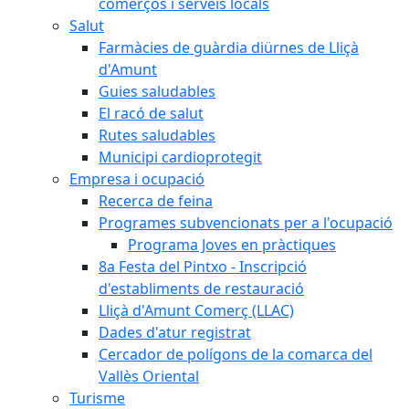
comerços i serveis locals
Salut
Farmàcies de guàrdia diürnes de Lliçà
d'Amunt
Guies saludables
El racó de salut
Rutes saludables
Municipi cardioprotegit
Empresa i ocupació
Recerca de feina
Programes subvencionats per a l'ocupació
Programa Joves en pràctiques
8a Festa del Pintxo - Inscripció
d'establiments de restauració
Lliçà d'Amunt Comerç (LLAC)
Dades d'atur registrat
Cercador de polígons de la comarca del
Vallès Oriental
Turisme