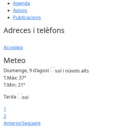
Agenda
Avisos
Publicacions
Adreces i telèfons
Accedeix
Meteo
Diumenge, 9 d’agost
D
T.Màx: 37°
T
T.Min: 21°
T
Tarda
T
1
2
Anterior
Següent