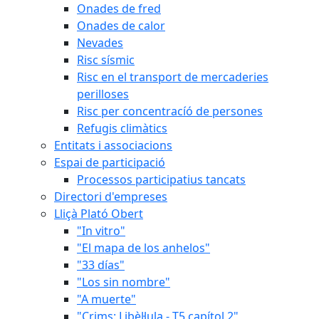
Onades de fred
Onades de calor
Nevades
Risc sísmic
Risc en el transport de mercaderies
perilloses
Risc per concentracíó de persones
Refugis climàtics
Entitats i associacions
Espai de participació
Processos participatius tancats
Directori d'empreses
Lliçà Plató Obert
"In vitro"
"El mapa de los anhelos"
"33 días"
"Los sin nombre"
"A muerte"
"Crims: Libèl·lula - T5 capítol 2"