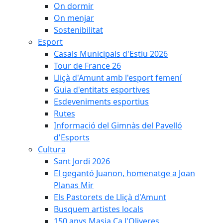
On dormir
On menjar
Sostenibilitat
Esport
Casals Municipals d'Estiu 2026
Tour de France 26
Lliçà d'Amunt amb l'esport femení
Guia d'entitats esportives
Esdeveniments esportius
Rutes
Informació del Gimnàs del Pavelló
d'Esports
Cultura
Sant Jordi 2026
El gegantó Juanon, homenatge a Joan
Planas Mir
Els Pastorets de Lliçà d'Amunt
Busquem artistes locals
150 anys Masia Ca l'Oliveres