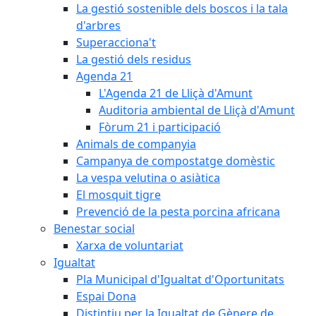
La gestió sostenible dels boscos i la tala
d'arbres
Superacciona't
La gestió dels residus
Agenda 21
L'Agenda 21 de Lliçà d'Amunt
Auditoria ambiental de Lliçà d'Amunt
Fòrum 21 i participació
Animals de companyia
Campanya de compostatge domèstic
La vespa velutina o asiàtica
El mosquit tigre
Prevenció de la pesta porcina africana
Benestar social
Xarxa de voluntariat
Igualtat
Pla Municipal d'Igualtat d'Oportunitats
Espai Dona
Distintiu per la Igualtat de Gènere de