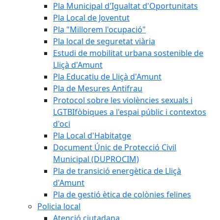
Pla Municipal d'Igualtat d'Oportunitats
Pla Local de Joventut
Pla "Millorem l'ocupació"
Pla local de seguretat viària
Estudi de mobilitat urbana sostenible de
Lliçà d'Amunt
Pla Educatiu de Lliçà d'Amunt
Pla de Mesures Antifrau
Protocol sobre les violències sexuals i
LGTBIfòbiques a l'espai públic i contextos
d'oci
Pla Local d'Habitatge
Document Únic de Protecció Civil
Municipal (DUPROCIM)
Pla de transició energètica de Lliçà
d'Amunt
Pla de gestió ètica de colònies felines
Policia local
Atenció ciutadana