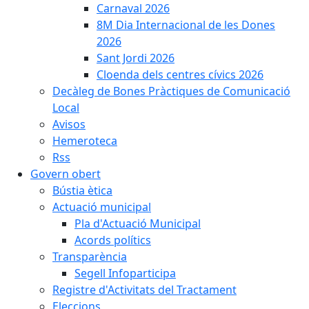
Carnaval 2026
8M Dia Internacional de les Dones
2026
Sant Jordi 2026
Cloenda dels centres cívics 2026
Decàleg de Bones Pràctiques de Comunicació
Local
Avisos
Hemeroteca
Rss
Govern obert
Bústia ètica
Actuació municipal
Pla d'Actuació Municipal
Acords polítics
Transparència
Segell Infoparticipa
Registre d'Activitats del Tractament
Eleccions