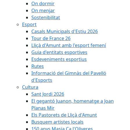
On dormir
On menjar
Sostenibilitat
Esport
Casals Municipals d'Estiu 2026
Tour de France 26
Lliçà d'Amunt amb l'esport femení
Guia d'entitats esportives
Esdeveniments esportius
Rutes
Informació del Gimnàs del Pavelló
d'Esports
Cultura
Sant Jordi 2026
El gegantó Juanon, homenatge a Joan
Planas Mir
Els Pastorets de Lliçà d'Amunt
Busquem artistes locals
150 anys Masia Ca l'Oliveres