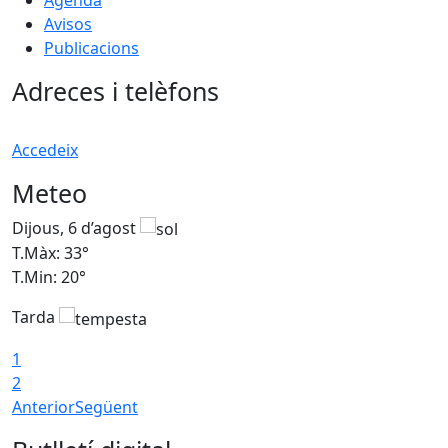
Avisos
Publicacions
Adreces i telèfons
Accedeix
Meteo
Dijous, 6 d’agost
D
T.Màx: 33°
T
T.Min: 20°
T
Tarda
1
2
Anterior
Següent