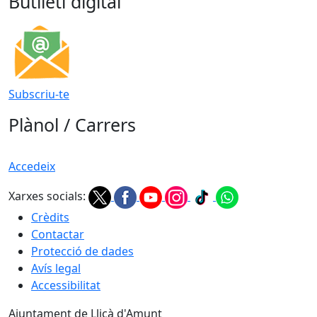
Butlletí digital
Subscriu-te
Plànol / Carrers
Accedeix
Xarxes socials:
Crèdits
Contactar
Protecció de dades
Avís legal
Accessibilitat
Ajuntament de Lliçà d'Amunt