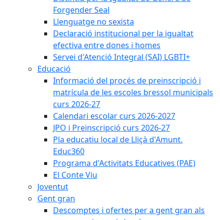
Forgender Seal
Llenguatge no sexista
Declaració institucional per la igualtat
efectiva entre dones i homes
Servei d'Atenció Integral (SAI) LGBTI+
Educació
Informació del procés de preinscripció i
matrícula de les escoles bressol municipals
curs 2026-27
Calendari escolar curs 2026-2027
JPO i Preinscripció curs 2026-27
Pla educatiu local de Lliçà d'Amunt.
Educ360
Programa d'Activitats Educatives (PAE)
El Conte Viu
Joventut
Gent gran
Descomptes i ofertes per a gent gran als