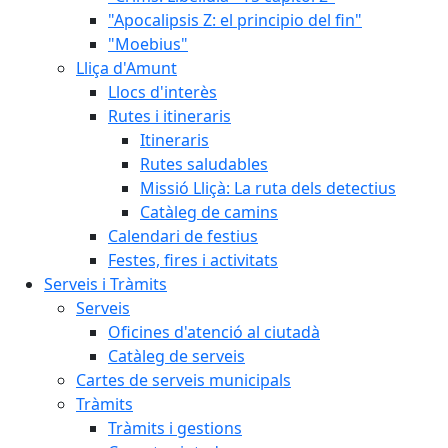
"Apocalipsis Z: el principio del fin"
"Moebius"
Lliça d'Amunt
Llocs d'interès
Rutes i itineraris
Itineraris
Rutes saludables
Missió Lliçà: La ruta dels detectius
Catàleg de camins
Calendari de festius
Festes, fires i activitats
Serveis i Tràmits
Serveis
Oficines d'atenció al ciutadà
Catàleg de serveis
Cartes de serveis municipals
Tràmits
Tràmits i gestions