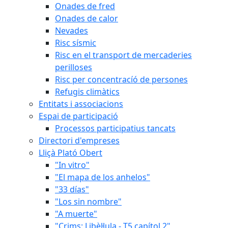
Onades de fred
Onades de calor
Nevades
Risc sísmic
Risc en el transport de mercaderies
perilloses
Risc per concentracíó de persones
Refugis climàtics
Entitats i associacions
Espai de participació
Processos participatius tancats
Directori d'empreses
Lliçà Plató Obert
"In vitro"
"El mapa de los anhelos"
"33 días"
"Los sin nombre"
"A muerte"
"Crims: Libèl·lula - T5 capítol 2"