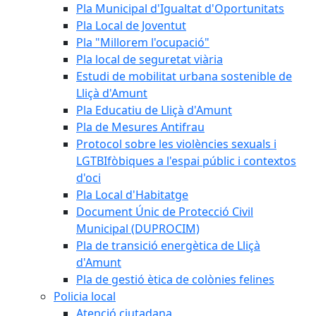
Pla Municipal d'Igualtat d'Oportunitats
Pla Local de Joventut
Pla "Millorem l'ocupació"
Pla local de seguretat viària
Estudi de mobilitat urbana sostenible de
Lliçà d'Amunt
Pla Educatiu de Lliçà d'Amunt
Pla de Mesures Antifrau
Protocol sobre les violències sexuals i
LGTBIfòbiques a l'espai públic i contextos
d'oci
Pla Local d'Habitatge
Document Únic de Protecció Civil
Municipal (DUPROCIM)
Pla de transició energètica de Lliçà
d'Amunt
Pla de gestió ètica de colònies felines
Policia local
Atenció ciutadana