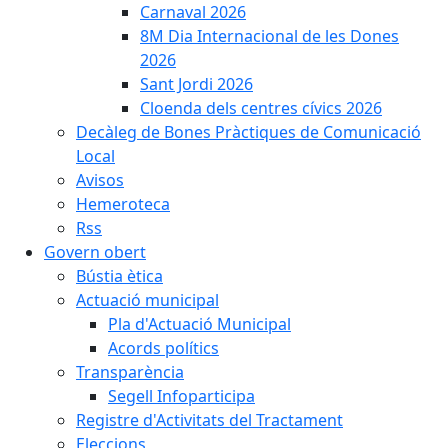
Carnaval 2026
8M Dia Internacional de les Dones
2026
Sant Jordi 2026
Cloenda dels centres cívics 2026
Decàleg de Bones Pràctiques de Comunicació
Local
Avisos
Hemeroteca
Rss
Govern obert
Bústia ètica
Actuació municipal
Pla d'Actuació Municipal
Acords polítics
Transparència
Segell Infoparticipa
Registre d'Activitats del Tractament
Eleccions