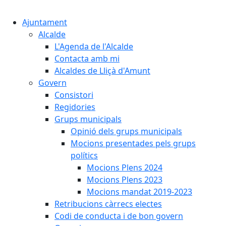
Cercar:
Ajuntament
Alcalde
L'Agenda de l'Alcalde
Contacta amb mi
Alcaldes de Lliçà d'Amunt
Govern
Consistori
Regidories
Grups municipals
Opinió dels grups municipals
Mocions presentades pels grups
polítics
Mocions Plens 2024
Mocions Plens 2023
Mocions mandat 2019-2023
Retribucions càrrecs electes
Codi de conducta i de bon govern