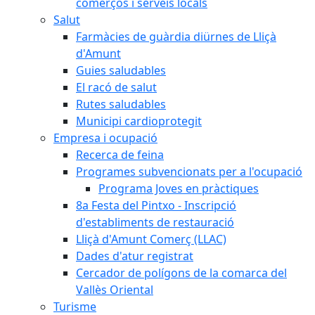
comerços i serveis locals
Salut
Farmàcies de guàrdia diürnes de Lliçà
d'Amunt
Guies saludables
El racó de salut
Rutes saludables
Municipi cardioprotegit
Empresa i ocupació
Recerca de feina
Programes subvencionats per a l'ocupació
Programa Joves en pràctiques
8a Festa del Pintxo - Inscripció
d'establiments de restauració
Lliçà d'Amunt Comerç (LLAC)
Dades d'atur registrat
Cercador de polígons de la comarca del
Vallès Oriental
Turisme