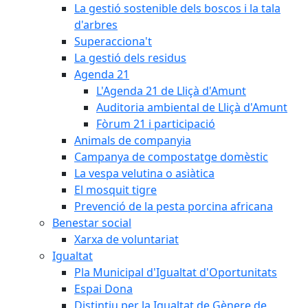
La gestió sostenible dels boscos i la tala
d'arbres
Superacciona't
La gestió dels residus
Agenda 21
L'Agenda 21 de Lliçà d'Amunt
Auditoria ambiental de Lliçà d'Amunt
Fòrum 21 i participació
Animals de companyia
Campanya de compostatge domèstic
La vespa velutina o asiàtica
El mosquit tigre
Prevenció de la pesta porcina africana
Benestar social
Xarxa de voluntariat
Igualtat
Pla Municipal d'Igualtat d'Oportunitats
Espai Dona
Distintiu per la Igualtat de Gènere de