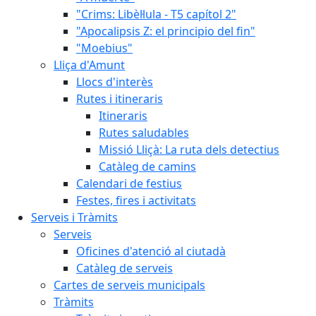
"Crims: Libèl·lula - T5 capítol 2"
"Apocalipsis Z: el principio del fin"
"Moebius"
Lliça d'Amunt
Llocs d'interès
Rutes i itineraris
Itineraris
Rutes saludables
Missió Lliçà: La ruta dels detectius
Catàleg de camins
Calendari de festius
Festes, fires i activitats
Serveis i Tràmits
Serveis
Oficines d'atenció al ciutadà
Catàleg de serveis
Cartes de serveis municipals
Tràmits