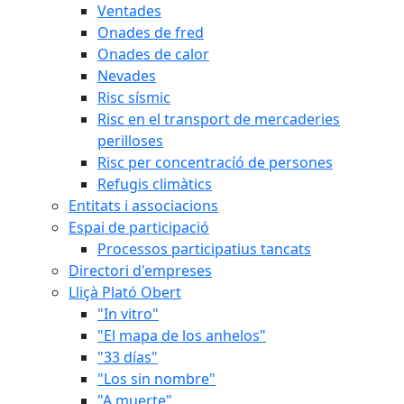
Ventades
Onades de fred
Onades de calor
Nevades
Risc sísmic
Risc en el transport de mercaderies
perilloses
Risc per concentracíó de persones
Refugis climàtics
Entitats i associacions
Espai de participació
Processos participatius tancats
Directori d'empreses
Lliçà Plató Obert
"In vitro"
"El mapa de los anhelos"
"33 días"
"Los sin nombre"
"A muerte"