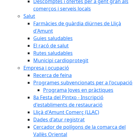
Descomptes i ofertes per a gent gran als
comerços i serveis locals
Salut
Farmàcies de guàrdia diürnes de Lliçà
d'Amunt
Guies saludables
El racó de salut
Rutes saludables
Municipi cardioprotegit
Empresa i ocupació
Recerca de feina
Programes subvencionats per a l'ocupació
Programa Joves en pràctiques
8a Festa del Pintxo - Inscripció
d'establiments de restauració
Lliçà d'Amunt Comerç (LLAC)
Dades d'atur registrat
Cercador de polígons de la comarca del
Vallès Oriental