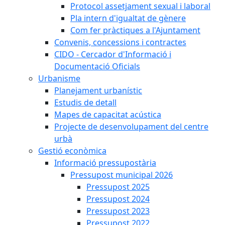
Protocol assetjament sexual i laboral
Pla intern d'igualtat de gènere
Com fer pràctiques a l'Ajuntament
Convenis, concessions i contractes
CIDO - Cercador d'Informació i
Documentació Oficials
Urbanisme
Planejament urbanístic
Estudis de detall
Mapes de capacitat acústica
Projecte de desenvolupament del centre
urbà
Gestió econòmica
Informació pressupostària
Pressupost municipal 2026
Pressupost 2025
Pressupost 2024
Pressupost 2023
Pressupost 2022