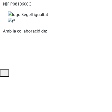
NIF P0810600G
Amb la col·laboració de:
Ajuda i accés ràpid