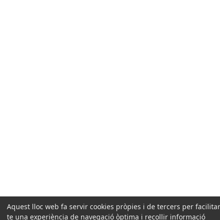
Aquest lloc web fa servir cookies pròpies i de tercers per facilitar
te una experiència de navegació òptima i recollir informació