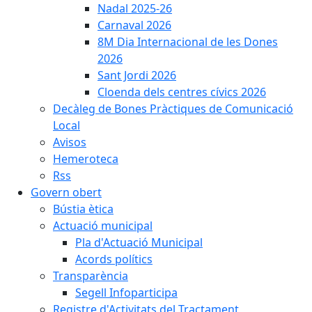
Nadal 2025-26
Carnaval 2026
8M Dia Internacional de les Dones
2026
Sant Jordi 2026
Cloenda dels centres cívics 2026
Decàleg de Bones Pràctiques de Comunicació
Local
Avisos
Hemeroteca
Rss
Govern obert
Bústia ètica
Actuació municipal
Pla d'Actuació Municipal
Acords polítics
Transparència
Segell Infoparticipa
Registre d'Activitats del Tractament