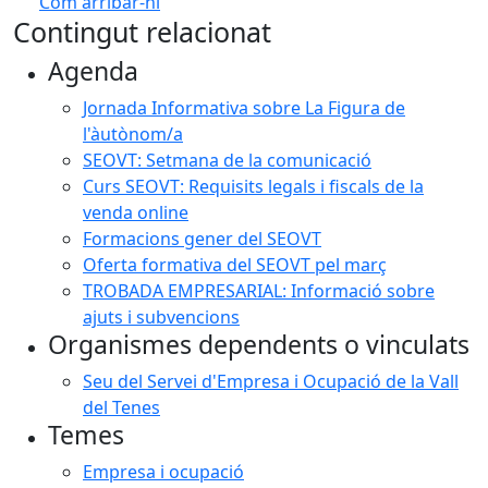
Com arribar-hi
Leaflet
| ©
OpenStreetMap
contributors
Contingut relacionat
+
Agenda
−
Jornada Informativa sobre La Figura de
l'àutònom/a
SEOVT: Setmana de la comunicació
Curs SEOVT: Requisits legals i fiscals de la
venda online
Formacions gener del SEOVT
Oferta formativa del SEOVT pel març
TROBADA EMPRESARIAL: Informació sobre
ajuts i subvencions
Organismes dependents o vinculats
Seu del Servei d'Empresa i Ocupació de la Vall
del Tenes
Temes
Empresa i ocupació