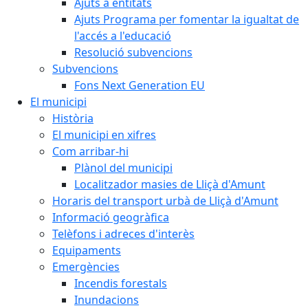
Ajuts a entitats
Ajuts Programa per fomentar la igualtat de
l'accés a l'educació
Resolució subvencions
Subvencions
Fons Next Generation EU
El municipi
Història
El municipi en xifres
Com arribar-hi
Plànol del municipi
Localitzador masies de Lliçà d'Amunt
Horaris del transport urbà de Lliçà d'Amunt
Informació geogràfica
Telèfons i adreces d'interès
Equipaments
Emergències
Incendis forestals
Inundacions