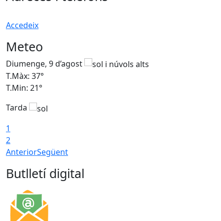
Accedeix
Meteo
Diumenge, 9 d’agost
D
T.Màx: 37°
T
T.Min: 21°
T
Tarda
T
1
2
Anterior
Següent
Butlletí digital