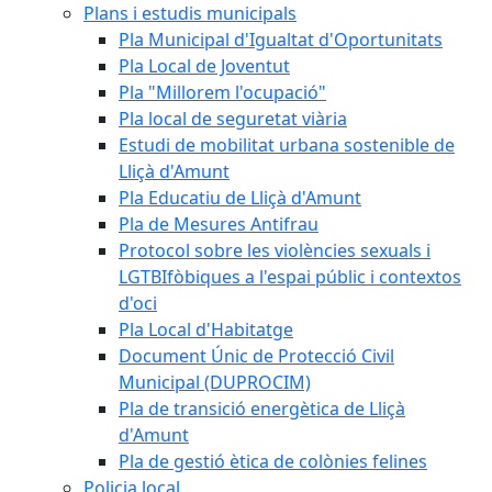
Plans i estudis municipals
Pla Municipal d'Igualtat d'Oportunitats
Pla Local de Joventut
Pla "Millorem l'ocupació"
Pla local de seguretat viària
Estudi de mobilitat urbana sostenible de
Lliçà d'Amunt
Pla Educatiu de Lliçà d'Amunt
Pla de Mesures Antifrau
Protocol sobre les violències sexuals i
LGTBIfòbiques a l'espai públic i contextos
d'oci
Pla Local d'Habitatge
Document Únic de Protecció Civil
Municipal (DUPROCIM)
Pla de transició energètica de Lliçà
d'Amunt
Pla de gestió ètica de colònies felines
Policia local