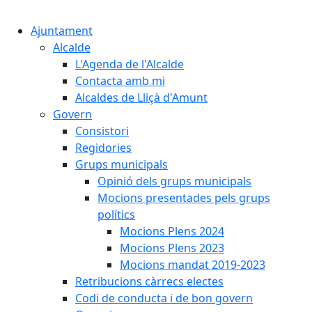
Cercar:
Ajuntament
Alcalde
L'Agenda de l'Alcalde
Contacta amb mi
Alcaldes de Lliçà d'Amunt
Govern
Consistori
Regidories
Grups municipals
Opinió dels grups municipals
Mocions presentades pels grups
polítics
Mocions Plens 2024
Mocions Plens 2023
Mocions mandat 2019-2023
Retribucions càrrecs electes
Codi de conducta i de bon govern