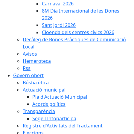
Carnaval 2026
8M Dia Internacional de les Dones
2026
Sant Jordi 2026
Cloenda dels centres cívics 2026
Decàleg de Bones Pràctiques de Comunicació
Local
Avisos
Hemeroteca
Rss
Govern obert
Bústia ètica
Actuació municipal
Pla d'Actuació Municipal
Acords polítics
Transparència
Segell Infoparticipa
Registre d'Activitats del Tractament
Eleccions