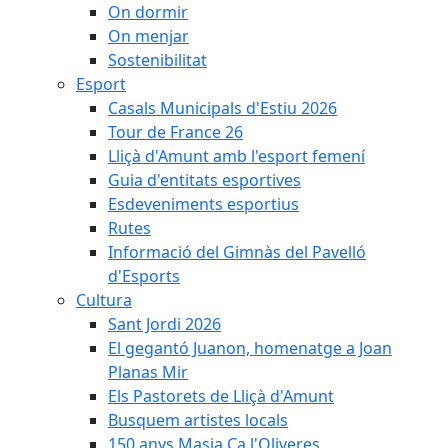
On dormir
On menjar
Sostenibilitat
Esport
Casals Municipals d'Estiu 2026
Tour de France 26
Lliçà d'Amunt amb l'esport femení
Guia d'entitats esportives
Esdeveniments esportius
Rutes
Informació del Gimnàs del Pavelló
d'Esports
Cultura
Sant Jordi 2026
El gegantó Juanon, homenatge a Joan
Planas Mir
Els Pastorets de Lliçà d'Amunt
Busquem artistes locals
150 anys Masia Ca l'Oliveres