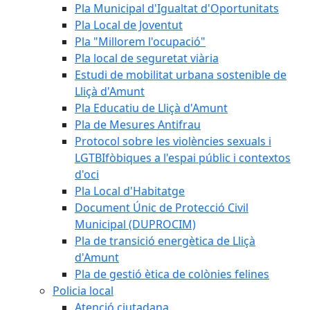
Pla Municipal d'Igualtat d'Oportunitats
Pla Local de Joventut
Pla "Millorem l'ocupació"
Pla local de seguretat viària
Estudi de mobilitat urbana sostenible de
Lliçà d'Amunt
Pla Educatiu de Lliçà d'Amunt
Pla de Mesures Antifrau
Protocol sobre les violències sexuals i
LGTBIfòbiques a l'espai públic i contextos
d'oci
Pla Local d'Habitatge
Document Únic de Protecció Civil
Municipal (DUPROCIM)
Pla de transició energètica de Lliçà
d'Amunt
Pla de gestió ètica de colònies felines
Policia local
Atenció ciutadana