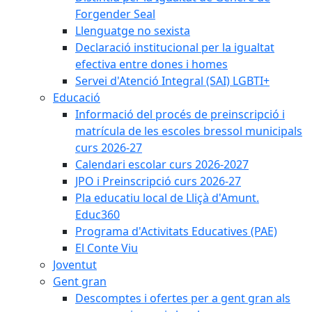
Forgender Seal
Llenguatge no sexista
Declaració institucional per la igualtat
efectiva entre dones i homes
Servei d'Atenció Integral (SAI) LGBTI+
Educació
Informació del procés de preinscripció i
matrícula de les escoles bressol municipals
curs 2026-27
Calendari escolar curs 2026-2027
JPO i Preinscripció curs 2026-27
Pla educatiu local de Lliçà d'Amunt.
Educ360
Programa d'Activitats Educatives (PAE)
El Conte Viu
Joventut
Gent gran
Descomptes i ofertes per a gent gran als