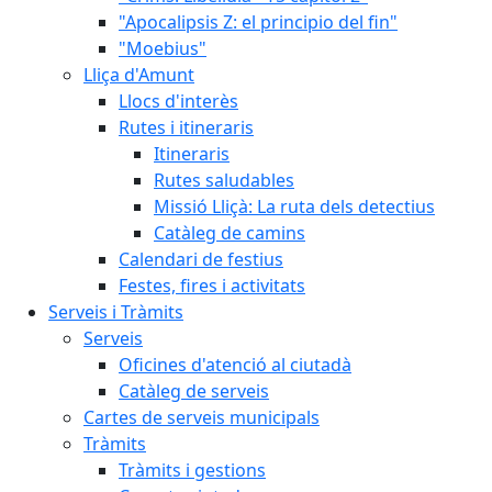
"Apocalipsis Z: el principio del fin"
"Moebius"
Lliça d'Amunt
Llocs d'interès
Rutes i itineraris
Itineraris
Rutes saludables
Missió Lliçà: La ruta dels detectius
Catàleg de camins
Calendari de festius
Festes, fires i activitats
Serveis i Tràmits
Serveis
Oficines d'atenció al ciutadà
Catàleg de serveis
Cartes de serveis municipals
Tràmits
Tràmits i gestions