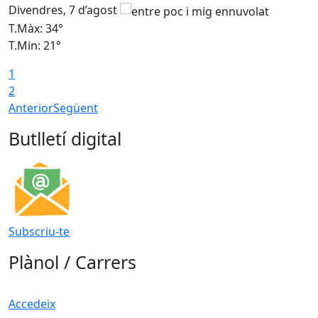
Divendres, 7 d’agost
D
T.Màx: 34°
T
T.Min: 21°
T
1
T
2
Anterior
Següent
Butlletí digital
Subscriu-te
Plànol / Carrers
Accedeix