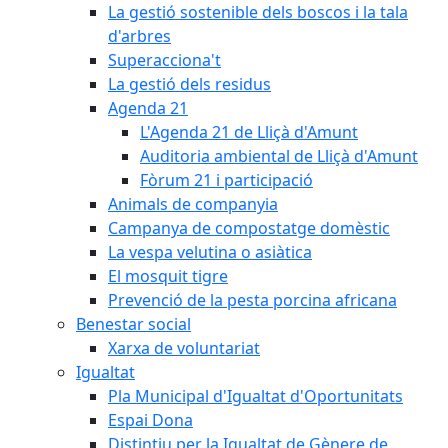
La gestió sostenible dels boscos i la tala
d'arbres
Superacciona't
La gestió dels residus
Agenda 21
L'Agenda 21 de Lliçà d'Amunt
Auditoria ambiental de Lliçà d'Amunt
Fòrum 21 i participació
Animals de companyia
Campanya de compostatge domèstic
La vespa velutina o asiàtica
El mosquit tigre
Prevenció de la pesta porcina africana
Benestar social
Xarxa de voluntariat
Igualtat
Pla Municipal d'Igualtat d'Oportunitats
Espai Dona
Distintiu per la Igualtat de Gènere de