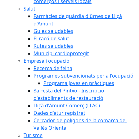
comerços i serveis locals
Salut
Farmàcies de guàrdia diürnes de Lliçà
d'Amunt
Guies saludables
El racó de salut
Rutes saludables
Municipi cardioprotegit
Empresa i ocupació
Recerca de feina
Programes subvencionats per a l'ocupació
Programa Joves en pràctiques
8a Festa del Pintxo - Inscripció
d'establiments de restauració
Lliçà d'Amunt Comerç (LLAC)
Dades d'atur registrat
Cercador de polígons de la comarca del
Vallès Oriental
Turisme