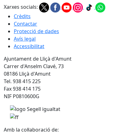
Xarxes socials:
Crèdits
Contactar
Protecció de dades
Avís legal
Accessibilitat
Ajuntament de Lliçà d'Amunt
Carrer d'Anselm Clavé, 73
08186 Lliçà d'Amunt
Tel. 938 415 225
Fax 938 414 175
NIF P0810600G
Amb la col·laboració de: