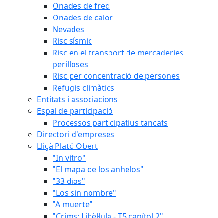
Onades de fred
Onades de calor
Nevades
Risc sísmic
Risc en el transport de mercaderies
perilloses
Risc per concentracíó de persones
Refugis climàtics
Entitats i associacions
Espai de participació
Processos participatius tancats
Directori d'empreses
Lliçà Plató Obert
"In vitro"
"El mapa de los anhelos"
"33 días"
"Los sin nombre"
"A muerte"
"Crims: Libèl·lula - T5 capítol 2"