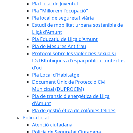
Pla Local de Joventut
Pla "Millorem l'ocupació"
Pla local de seguretat viària
Estudi de mobilitat urbana sostenible de
Lliçà d'Amunt
Pla Educatiu de Lliçà d'Amunt
Pla de Mesures Antifrau
Protocol sobre les violències sexuals i
LGTBIfòbiques a l'espai públic i contextos
d'oci
Pla Local d'Habitatge
Document Únic de Protecció Civil
Municipal (DUPROCIM)
Pla de transició energètica de Lliçà
d'Amunt
Pla de gestió ètica de colònies felines
Policia local
Atenció ciutadana
Policia de Seguretat Ciutadana