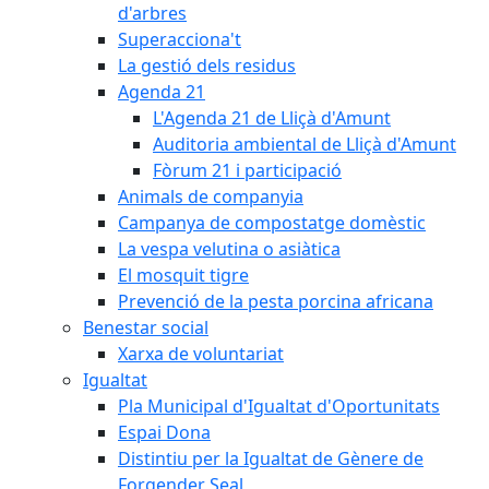
d'arbres
Superacciona't
La gestió dels residus
Agenda 21
L'Agenda 21 de Lliçà d'Amunt
Auditoria ambiental de Lliçà d'Amunt
Fòrum 21 i participació
Animals de companyia
Campanya de compostatge domèstic
La vespa velutina o asiàtica
El mosquit tigre
Prevenció de la pesta porcina africana
Benestar social
Xarxa de voluntariat
Igualtat
Pla Municipal d'Igualtat d'Oportunitats
Espai Dona
Distintiu per la Igualtat de Gènere de
Forgender Seal