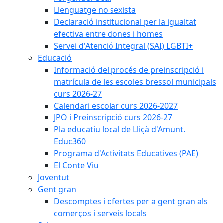
Llenguatge no sexista
Declaració institucional per la igualtat
efectiva entre dones i homes
Servei d'Atenció Integral (SAI) LGBTI+
Educació
Informació del procés de preinscripció i
matrícula de les escoles bressol municipals
curs 2026-27
Calendari escolar curs 2026-2027
JPO i Preinscripció curs 2026-27
Pla educatiu local de Lliçà d'Amunt.
Educ360
Programa d'Activitats Educatives (PAE)
El Conte Viu
Joventut
Gent gran
Descomptes i ofertes per a gent gran als
comerços i serveis locals