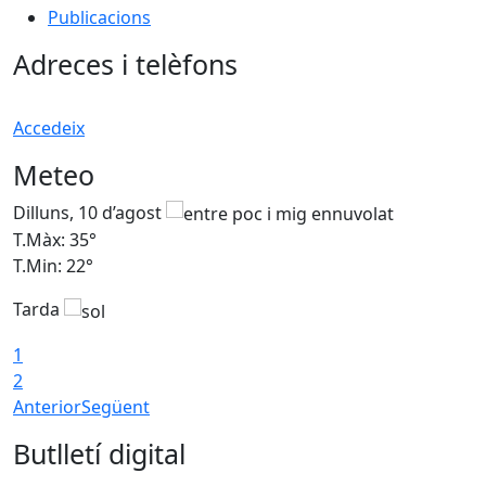
Publicacions
Adreces i telèfons
Accedeix
Meteo
Dilluns, 10 d’agost
D
T.Màx: 35°
T
T.Min: 22°
T
Tarda
T
1
2
Anterior
Següent
Butlletí digital