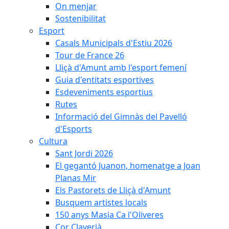
On menjar
Sostenibilitat
Esport
Casals Municipals d'Estiu 2026
Tour de France 26
Lliçà d'Amunt amb l'esport femení
Guia d'entitats esportives
Esdeveniments esportius
Rutes
Informació del Gimnàs del Pavelló
d'Esports
Cultura
Sant Jordi 2026
El gegantó Juanon, homenatge a Joan
Planas Mir
Els Pastorets de Lliçà d'Amunt
Busquem artistes locals
150 anys Masia Ca l'Oliveres
Cor Claverià