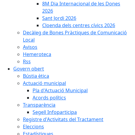
8M Dia Internacional de les Dones
2026
Sant Jordi 2026
Cloenda dels centres cívics 2026
Decàleg de Bones Pràctiques de Comunicació
Local
Avisos
Hemeroteca
Rss
Govern obert
Bústia ètica
Actuació municipal
Pla d'Actuació Municipal
Acords polítics
Transparència
Segell Infoparticipa
Registre d'Activitats del Tractament
Eleccions
Estadístiques