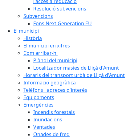
l'accés a l'educació
Resolució subvencions
Subvencions
Fons Next Generation EU
El municipi
Història
El municipi en xifres
Com arribar-hi
Plànol del municipi
Localitzador masies de Lliçà d'Amunt
Horaris del transport urbà de Lliçà d'Amunt
Informació geogràfica
Telèfons i adreces d'interès
Equipaments
Emergències
Incendis forestals
Inundacions
Ventades
Onades de fred