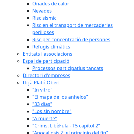
Onades de calor
Nevades
Risc sísmic
Risc en el transport de mercaderies
perilloses
Risc per concentracíó de persones
Refugis climàtics
Entitats i associacions
Espai de participació
Processos participatius tancats
Directori d'empreses
Lliçà Plató Obert
"In vitro"
"El mapa de los anhelos"
"33 días"
"Los sin nombre"
"A muerte"
"Crims: Libèl·lula - T5 capítol 2"
"Apocalipsis Z: el principio del fin"