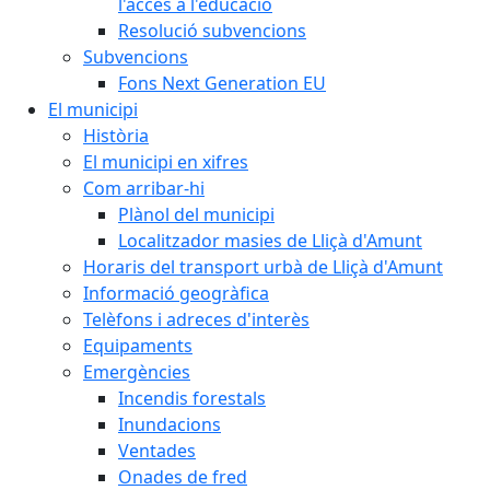
l'accés a l'educació
Resolució subvencions
Subvencions
Fons Next Generation EU
El municipi
Història
El municipi en xifres
Com arribar-hi
Plànol del municipi
Localitzador masies de Lliçà d'Amunt
Horaris del transport urbà de Lliçà d'Amunt
Informació geogràfica
Telèfons i adreces d'interès
Equipaments
Emergències
Incendis forestals
Inundacions
Ventades
Onades de fred