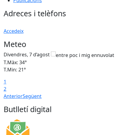
Publicacions
Adreces i telèfons
Accedeix
Meteo
Divendres, 7 d’agost
D
T.Màx: 34°
T
T.Min: 21°
T
1
T
2
Anterior
Següent
Butlletí digital