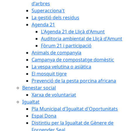
d'arbres
Superacciona't
La gestió dels residus
Agenda 21
L'Agenda 21 de Lliçà d'Amunt
Auditoria ambiental de Lliçà d'Amunt
Fòrum 21 i participació
Animals de companyia
Campanya de compostatge domèstic
La vespa velutina o asiàtica
El mosquit tigre
Prevenció de la pesta porcina africana
Benestar social
Xarxa de voluntariat
Igualtat
Pla Municipal d'Igualtat d'Oportunitats
Espai Dona
Distintiu per la Igualtat de Gènere de
Forgender Seal