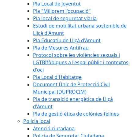
Pla Local de Joventut
Pla "Millorem l'ocupació"
Pla local de seguretat viària
Estudi de mobilitat urbana sostenible de
Lliçà d'Amunt
Pla Educatiu de Lliçà d'Amunt
Pla de Mesures Antifrau
Protocol sobre les violències sexuals i
LGTBIfòbiques a l'espai públic i contextos
d'oci
Pla Local d'Habitatge
Document Únic de Protecció Civil
Municipal (DUPROCIM)
Pla de transició energètica de Lliçà
d'Amunt
Pla de gestió ètica de colònies felines
Policia local
Atenció ciutadana
Policia de Seguretat Ciutadana