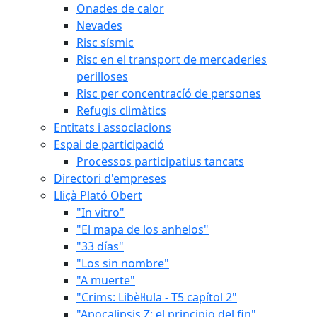
Onades de calor
Nevades
Risc sísmic
Risc en el transport de mercaderies
perilloses
Risc per concentracíó de persones
Refugis climàtics
Entitats i associacions
Espai de participació
Processos participatius tancats
Directori d'empreses
Lliçà Plató Obert
"In vitro"
"El mapa de los anhelos"
"33 días"
"Los sin nombre"
"A muerte"
"Crims: Libèl·lula - T5 capítol 2"
"Apocalipsis Z: el principio del fin"