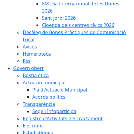
8M Dia Internacional de les Dones
2026
Sant Jordi 2026
Cloenda dels centres cívics 2026
Decàleg de Bones Pràctiques de Comunicació
Local
Avisos
Hemeroteca
Rss
Govern obert
Bústia ètica
Actuació municipal
Pla d'Actuació Municipal
Acords polítics
Transparència
Segell Infoparticipa
Registre d'Activitats del Tractament
Eleccions
Estadístiques