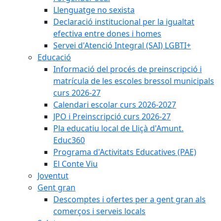
Llenguatge no sexista
Declaració institucional per la igualtat
efectiva entre dones i homes
Servei d'Atenció Integral (SAI) LGBTI+
Educació
Informació del procés de preinscripció i
matrícula de les escoles bressol municipals
curs 2026-27
Calendari escolar curs 2026-2027
JPO i Preinscripció curs 2026-27
Pla educatiu local de Lliçà d'Amunt.
Educ360
Programa d'Activitats Educatives (PAE)
El Conte Viu
Joventut
Gent gran
Descomptes i ofertes per a gent gran als
comerços i serveis locals