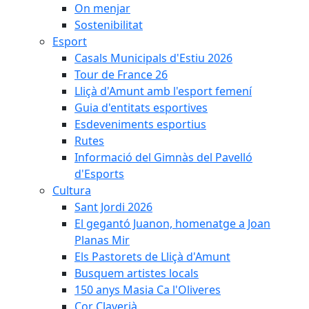
On menjar
Sostenibilitat
Esport
Casals Municipals d'Estiu 2026
Tour de France 26
Lliçà d'Amunt amb l'esport femení
Guia d'entitats esportives
Esdeveniments esportius
Rutes
Informació del Gimnàs del Pavelló
d'Esports
Cultura
Sant Jordi 2026
El gegantó Juanon, homenatge a Joan
Planas Mir
Els Pastorets de Lliçà d'Amunt
Busquem artistes locals
150 anys Masia Ca l'Oliveres
Cor Claverià