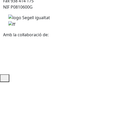
Fax 938 414 175
NIF P0810600G
Amb la col·laboració de:
Ajuda i accés ràpid