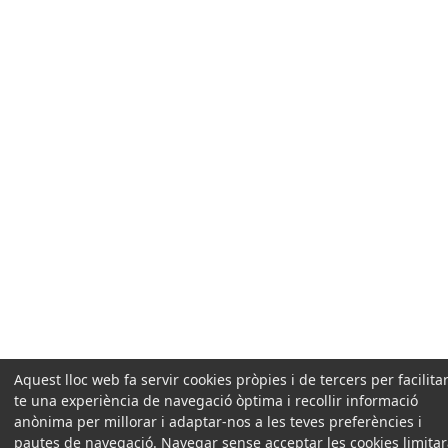
Aquest lloc web fa servir cookies pròpies i de tercers per facilitar
te una experiència de navegació òptima i recollir informació
anònima per millorar i adaptar-nos a les teves preferències i
pautes de navegació. Navegar sense acceptar les cookies limita