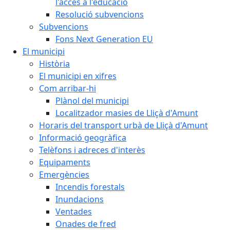
l'accés a l'educació
Resolució subvencions
Subvencions
Fons Next Generation EU
El municipi
Història
El municipi en xifres
Com arribar-hi
Plànol del municipi
Localitzador masies de Lliçà d'Amunt
Horaris del transport urbà de Lliçà d'Amunt
Informació geogràfica
Telèfons i adreces d'interès
Equipaments
Emergències
Incendis forestals
Inundacions
Ventades
Onades de fred