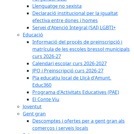
Llenguatge no sexista
Declaració institucional per la igualtat
efectiva entre dones i homes
Servei d'Atenció Integral (SAI) LGBTI+
Educació
Informació del procés de preinscripció i
matrícula de les escoles bressol municipals
curs 2026-27
Calendari escolar curs 2026-2027
JPO i Preinscripció curs 2026-27
Pla educatiu local de Lliçà d'Amunt.
Educ360
Programa d'Activitats Educatives (PAE)
El Conte Viu
Joventut
Gent gran
Descomptes i ofertes per a gent gran als
comerços i serveis locals