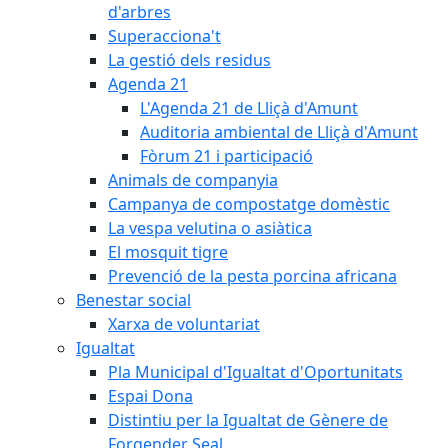
d'arbres
Superacciona't
La gestió dels residus
Agenda 21
L'Agenda 21 de Lliçà d'Amunt
Auditoria ambiental de Lliçà d'Amunt
Fòrum 21 i participació
Animals de companyia
Campanya de compostatge domèstic
La vespa velutina o asiàtica
El mosquit tigre
Prevenció de la pesta porcina africana
Benestar social
Xarxa de voluntariat
Igualtat
Pla Municipal d'Igualtat d'Oportunitats
Espai Dona
Distintiu per la Igualtat de Gènere de
Forgender Seal