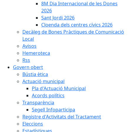
8M Dia Internacional de les Dones
2026
Sant Jordi 2026
Cloenda dels centres cívics 2026
Decàleg de Bones Pràctiques de Comunicació
Local
Avisos
Hemeroteca
Rss
Govern obert
Bústia ètica
Actuació municipal
Pla d'Actuació Municipal
Acords polítics
Transparència
Segell Infoparticipa
Registre d'Activitats del Tractament
Eleccions
Estadístiques