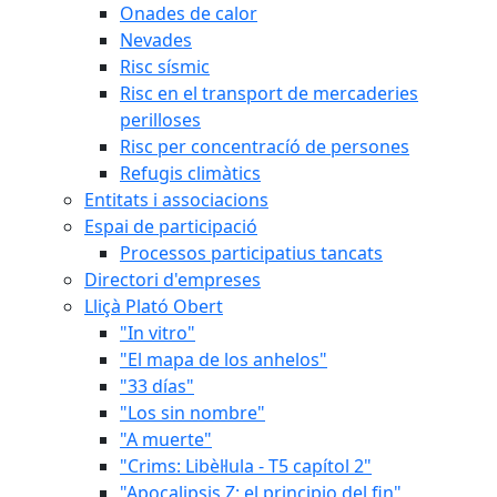
Onades de calor
Nevades
Risc sísmic
Risc en el transport de mercaderies
perilloses
Risc per concentracíó de persones
Refugis climàtics
Entitats i associacions
Espai de participació
Processos participatius tancats
Directori d'empreses
Lliçà Plató Obert
"In vitro"
"El mapa de los anhelos"
"33 días"
"Los sin nombre"
"A muerte"
"Crims: Libèl·lula - T5 capítol 2"
"Apocalipsis Z: el principio del fin"