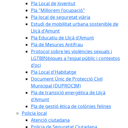
Pla Local de Joventut
Pla "Millorem l'ocupació"
Pla local de seguretat viària
Estudi de mobilitat urbana sostenible de
Lliçà d'Amunt
Pla Educatiu de Lliçà d'Amunt
Pla de Mesures Antifrau
Protocol sobre les violències sexuals i
LGTBIfòbiques a l'espai públic i contextos
d'oci
Pla Local d'Habitatge
Document Únic de Protecció Civil
Municipal (DUPROCIM)
Pla de transició energètica de Lliçà
d'Amunt
Pla de gestió ètica de colònies felines
Policia local
Atenció ciutadana
Policia de Seguretat Ciutadana