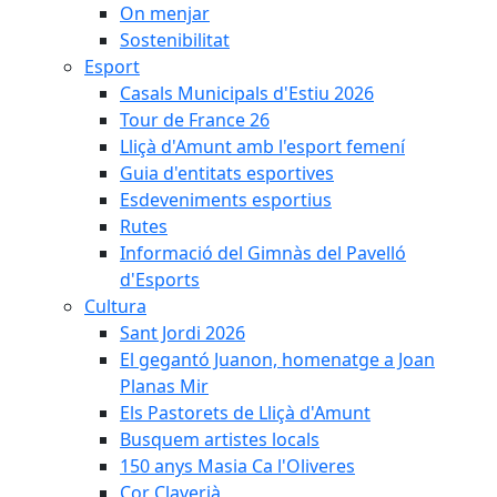
On menjar
Sostenibilitat
Esport
Casals Municipals d'Estiu 2026
Tour de France 26
Lliçà d'Amunt amb l'esport femení
Guia d'entitats esportives
Esdeveniments esportius
Rutes
Informació del Gimnàs del Pavelló
d'Esports
Cultura
Sant Jordi 2026
El gegantó Juanon, homenatge a Joan
Planas Mir
Els Pastorets de Lliçà d'Amunt
Busquem artistes locals
150 anys Masia Ca l'Oliveres
Cor Claverià