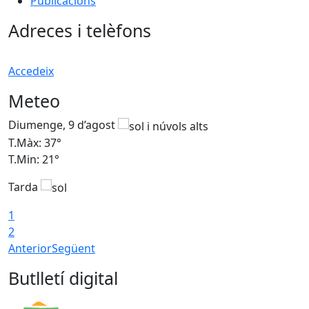
Publicacions
Adreces i telèfons
Accedeix
Meteo
Diumenge, 9 d’agost
D
T.Màx: 37°
T
T.Min: 21°
T
Tarda
T
1
2
Anterior
Següent
Butlletí digital