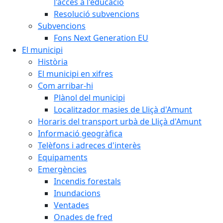
l'accés a l'educació
Resolució subvencions
Subvencions
Fons Next Generation EU
El municipi
Història
El municipi en xifres
Com arribar-hi
Plànol del municipi
Localitzador masies de Lliçà d'Amunt
Horaris del transport urbà de Lliçà d'Amunt
Informació geogràfica
Telèfons i adreces d'interès
Equipaments
Emergències
Incendis forestals
Inundacions
Ventades
Onades de fred