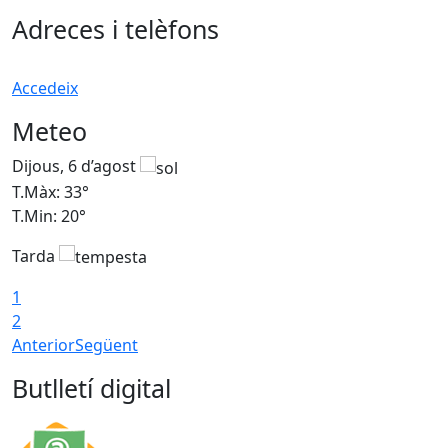
Adreces i telèfons
Accedeix
Meteo
Dijous, 6 d’agost
D
T.Màx: 33°
T
T.Min: 20°
T
Tarda
1
2
Anterior
Següent
Butlletí digital