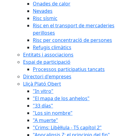
Onades de calor
Nevades
Risc sísmic
Risc en el transport de mercaderies
perilloses
Risc per concentracíó de persones
Refugis climàtics
Entitats i associacions
Espai de participació
Processos participatius tancats
Directori d'empreses
Lliçà Plató Obert
"In vitro"
"El mapa de los anhelos"
"33 días"
"Los sin nombre"
"A muerte"
"Crims: Libèl·lula - T5 capítol 2"
"Apocalipsis Z: el principio del fin"