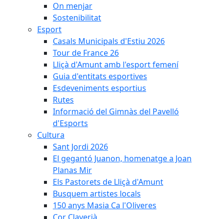
On menjar
Sostenibilitat
Esport
Casals Municipals d'Estiu 2026
Tour de France 26
Lliçà d'Amunt amb l'esport femení
Guia d'entitats esportives
Esdeveniments esportius
Rutes
Informació del Gimnàs del Pavelló
d'Esports
Cultura
Sant Jordi 2026
El gegantó Juanon, homenatge a Joan
Planas Mir
Els Pastorets de Lliçà d'Amunt
Busquem artistes locals
150 anys Masia Ca l'Oliveres
Cor Claverià