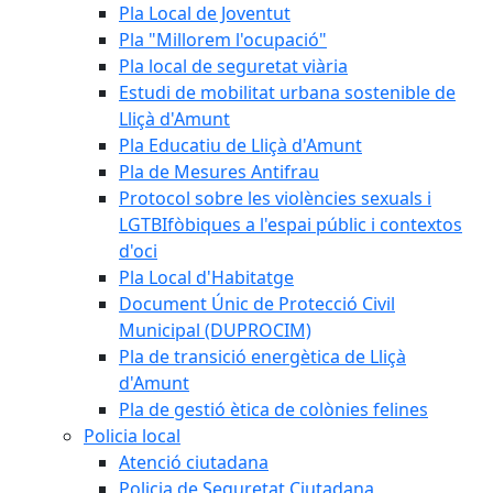
Pla Local de Joventut
Pla "Millorem l'ocupació"
Pla local de seguretat viària
Estudi de mobilitat urbana sostenible de
Lliçà d'Amunt
Pla Educatiu de Lliçà d'Amunt
Pla de Mesures Antifrau
Protocol sobre les violències sexuals i
LGTBIfòbiques a l'espai públic i contextos
d'oci
Pla Local d'Habitatge
Document Únic de Protecció Civil
Municipal (DUPROCIM)
Pla de transició energètica de Lliçà
d'Amunt
Pla de gestió ètica de colònies felines
Policia local
Atenció ciutadana
Policia de Seguretat Ciutadana