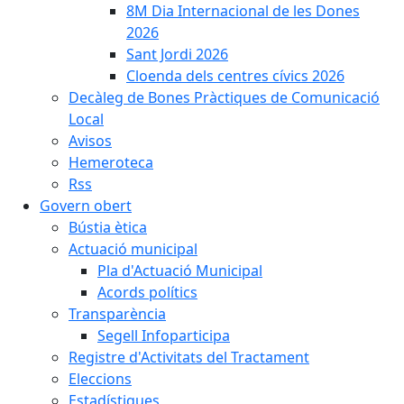
8M Dia Internacional de les Dones
2026
Sant Jordi 2026
Cloenda dels centres cívics 2026
Decàleg de Bones Pràctiques de Comunicació
Local
Avisos
Hemeroteca
Rss
Govern obert
Bústia ètica
Actuació municipal
Pla d'Actuació Municipal
Acords polítics
Transparència
Segell Infoparticipa
Registre d'Activitats del Tractament
Eleccions
Estadístiques