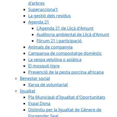
d'arbres
Superacciona't
La gestió dels residus
Agenda 21
L'Agenda 21 de Lliçà d'Amunt
Auditoria ambiental de Lliçà d'Amunt
Fòrum 21 i participació
Animals de companyia
Campanya de compostatge domèstic
La vespa velutina o asiàtica
El mosquit tigre
Prevenció de la pesta porcina africana
Benestar social
Xarxa de voluntariat
Igualtat
Pla Municipal d'Igualtat d'Oportunitats
Espai Dona
Distintiu per la Igualtat de Gènere de
Forgender Seal