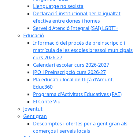
Llenguatge no sexista
Declaració institucional per la igualtat
efectiva entre dones i homes
Servei d'Atenció Integral (SAI) LGBTI+
Educació
Informació del procés de preinscripció i
matrícula de les escoles bressol municipals
curs 2026-27
Calendari escolar curs 2026-2027
JPO i Preinscripció curs 2026-27
Pla educatiu local de Lliçà d'Amunt.
Educ360
Programa d'Activitats Educatives (PAE)
El Conte Viu
Joventut
Gent gran
Descomptes i ofertes per a gent gran als
comerços i serveis locals