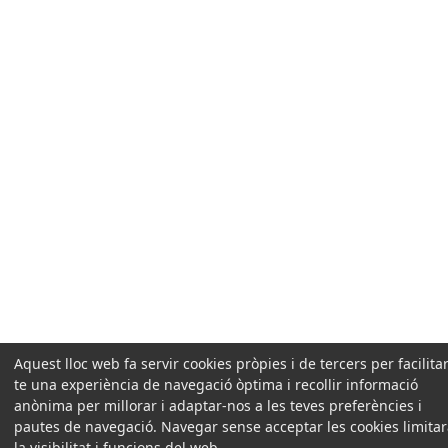
Aquest lloc web fa servir cookies pròpies i de tercers per facilitar
te una experiència de navegació òptima i recollir informació
anònima per millorar i adaptar-nos a les teves preferències i
pautes de navegació. Navegar sense acceptar les cookies limita
la visibilitat i funcions del web.