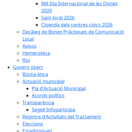
8M Dia Internacional de les Dones
2026
Sant Jordi 2026
Cloenda dels centres cívics 2026
Decàleg de Bones Pràctiques de Comunicació
Local
Avisos
Hemeroteca
Rss
Govern obert
Bústia ètica
Actuació municipal
Pla d'Actuació Municipal
Acords polítics
Transparència
Segell Infoparticipa
Registre d'Activitats del Tractament
Eleccions
Estadístiques