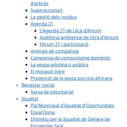
d'arbres
Superacciona't
La gestió dels residus
Agenda 21
L'Agenda 21 de Lliçà d'Amunt
Auditoria ambiental de Lliçà d'Amunt
Fòrum 21 i participació
Animals de companyia
Campanya de compostatge domèstic
La vespa velutina o asiàtica
El mosquit tigre
Prevenció de la pesta porcina africana
Benestar social
Xarxa de voluntariat
Igualtat
Pla Municipal d'Igualtat d'Oportunitats
Espai Dona
Distintiu per la Igualtat de Gènere de
Forgender Seal