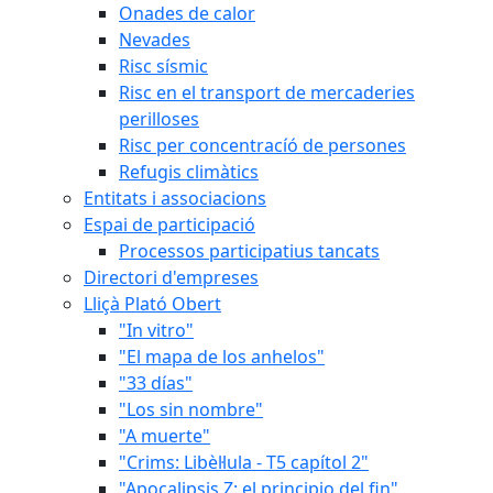
Onades de calor
Nevades
Risc sísmic
Risc en el transport de mercaderies
perilloses
Risc per concentracíó de persones
Refugis climàtics
Entitats i associacions
Espai de participació
Processos participatius tancats
Directori d'empreses
Lliçà Plató Obert
"In vitro"
"El mapa de los anhelos"
"33 días"
"Los sin nombre"
"A muerte"
"Crims: Libèl·lula - T5 capítol 2"
"Apocalipsis Z: el principio del fin"