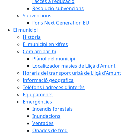
l'accés a l'educació
Resolució subvencions
Subvencions
Fons Next Generation EU
El municipi
Història
El municipi en xifres
Com arribar-hi
Plànol del municipi
Localitzador masies de Lliçà d'Amunt
Horaris del transport urbà de Lliçà d'Amunt
Informació geogràfica
Telèfons i adreces d'interès
Equipaments
Emergències
Incendis forestals
Inundacions
Ventades
Onades de fred