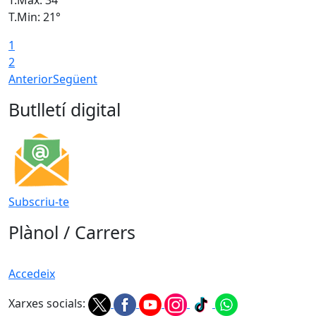
T.Min: 21°
T
1
T
2
Anterior
Següent
Butlletí digital
Subscriu-te
Plànol / Carrers
Accedeix
Xarxes socials: