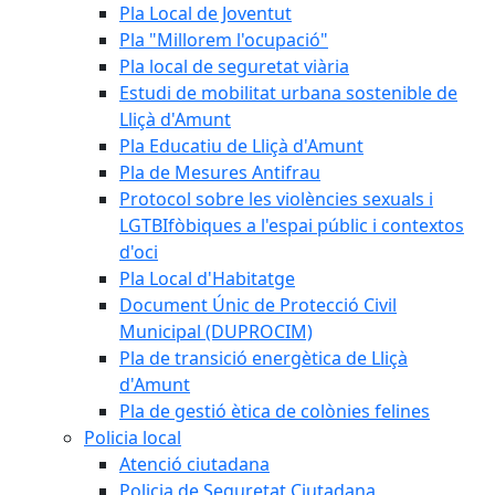
Pla Local de Joventut
Pla "Millorem l'ocupació"
Pla local de seguretat viària
Estudi de mobilitat urbana sostenible de
Lliçà d'Amunt
Pla Educatiu de Lliçà d'Amunt
Pla de Mesures Antifrau
Protocol sobre les violències sexuals i
LGTBIfòbiques a l'espai públic i contextos
d'oci
Pla Local d'Habitatge
Document Únic de Protecció Civil
Municipal (DUPROCIM)
Pla de transició energètica de Lliçà
d'Amunt
Pla de gestió ètica de colònies felines
Policia local
Atenció ciutadana
Policia de Seguretat Ciutadana