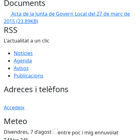
Documents
Acta de la Junta de Govern Local del 27 de març de
2015
(23.89KB)
RSS
L'actualitat a un clic
Notícies
Agenda
Avisos
Publicacions
Adreces i telèfons
Accedeix
Meteo
Divendres, 7 d’agost
D
T.Màx: 34°
T