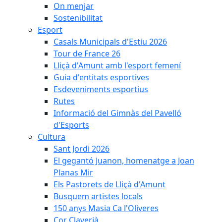
On menjar
Sostenibilitat
Esport
Casals Municipals d'Estiu 2026
Tour de France 26
Lliçà d'Amunt amb l'esport femení
Guia d'entitats esportives
Esdeveniments esportius
Rutes
Informació del Gimnàs del Pavelló
d'Esports
Cultura
Sant Jordi 2026
El gegantó Juanon, homenatge a Joan
Planas Mir
Els Pastorets de Lliçà d'Amunt
Busquem artistes locals
150 anys Masia Ca l'Oliveres
Cor Claverià