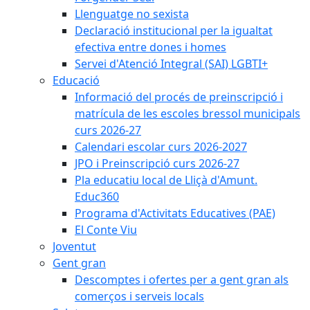
Llenguatge no sexista
Declaració institucional per la igualtat
efectiva entre dones i homes
Servei d'Atenció Integral (SAI) LGBTI+
Educació
Informació del procés de preinscripció i
matrícula de les escoles bressol municipals
curs 2026-27
Calendari escolar curs 2026-2027
JPO i Preinscripció curs 2026-27
Pla educatiu local de Lliçà d'Amunt.
Educ360
Programa d'Activitats Educatives (PAE)
El Conte Viu
Joventut
Gent gran
Descomptes i ofertes per a gent gran als
comerços i serveis locals