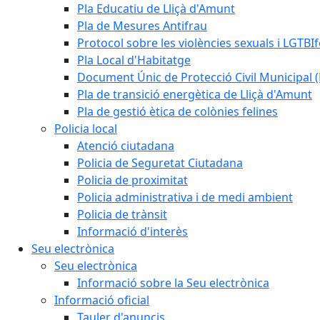
Pla Educatiu de Lliçà d'Amunt
Pla de Mesures Antifrau
Protocol sobre les violències sexuals i LGTBIf
Pla Local d'Habitatge
Document Únic de Protecció Civil Municipa
Pla de transició energètica de Lliçà d'Amunt
Pla de gestió ètica de colònies felines
Policia local
Atenció ciutadana
Policia de Seguretat Ciutadana
Policia de proximitat
Policia administrativa i de medi ambient
Policia de trànsit
Informació d'interès
Seu electrònica
Seu electrònica
Informació sobre la Seu electrònica
Informació oficial
Tauler d'anuncis