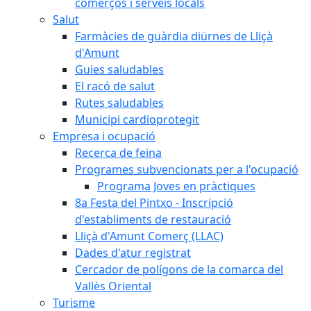
comerços i serveis locals
Salut
Farmàcies de guàrdia diürnes de Lliçà
d'Amunt
Guies saludables
El racó de salut
Rutes saludables
Municipi cardioprotegit
Empresa i ocupació
Recerca de feina
Programes subvencionats per a l'ocupació
Programa Joves en pràctiques
8a Festa del Pintxo - Inscripció
d'establiments de restauració
Lliçà d'Amunt Comerç (LLAC)
Dades d'atur registrat
Cercador de polígons de la comarca del
Vallès Oriental
Turisme