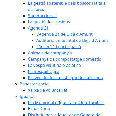
La gestió sostenible dels boscos i la tala
d'arbres
Superacciona't
La gestió dels residus
Agenda 21
L'Agenda 21 de Lliçà d'Amunt
Auditoria ambiental de Lliçà d'Amunt
Fòrum 21 i participació
Animals de companyia
Campanya de compostatge domèstic
La vespa velutina o asiàtica
El mosquit tigre
Prevenció de la pesta porcina africana
Benestar social
Xarxa de voluntariat
Igualtat
Pla Municipal d'Igualtat d'Oportunitats
Espai Dona
Distintiu per la Igualtat de Gènere de