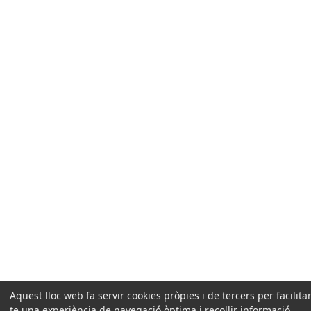
Aquest lloc web fa servir cookies pròpies i de tercers per facilitar
te una experiència de navegació òptima i recollir informació