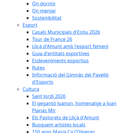
On dormir
On menjar
Sostenibilitat
Esport
Casals Municipals d'Estiu 2026
Tour de France 26
Lliçà d'Amunt amb l'esport femení
Guia d'entitats esportives
Esdeveniments esportius
Rutes
Informació del Gimnàs del Pavelló
d'Esports
Cultura
Sant Jordi 2026
El gegantó Juanon, homenatge a Joan
Planas Mir
Els Pastorets de Lliçà d'Amunt
Busquem artistes locals
150 anys Masia Ca l'Oliveres