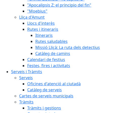
"Apocalipsis Z: el principio del fin"
"Moebius"
Lliça d'Amunt
Llocs d'interès
Rutes i itineraris
Itineraris
Rutes saludables
Missió Lliçà: La ruta dels detectius
Catàleg de camins
Calendari de festius
Festes, fires i activitats
Serveis i Tràmits
Serveis
Oficines d'atenció al ciutadà
Catàleg de serveis
Cartes de serveis municipals
Tràmits
Tràmits i gestions