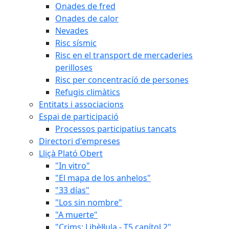
Onades de fred
Onades de calor
Nevades
Risc sísmic
Risc en el transport de mercaderies
perilloses
Risc per concentracíó de persones
Refugis climàtics
Entitats i associacions
Espai de participació
Processos participatius tancats
Directori d'empreses
Lliçà Plató Obert
"In vitro"
"El mapa de los anhelos"
"33 días"
"Los sin nombre"
"A muerte"
"Crims: Libèl·lula - T5 capítol 2"