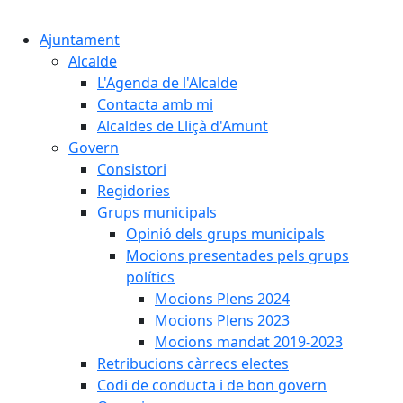
Cercar:
Ajuntament
Alcalde
L'Agenda de l'Alcalde
Contacta amb mi
Alcaldes de Lliçà d'Amunt
Govern
Consistori
Regidories
Grups municipals
Opinió dels grups municipals
Mocions presentades pels grups
polítics
Mocions Plens 2024
Mocions Plens 2023
Mocions mandat 2019-2023
Retribucions càrrecs electes
Codi de conducta i de bon govern