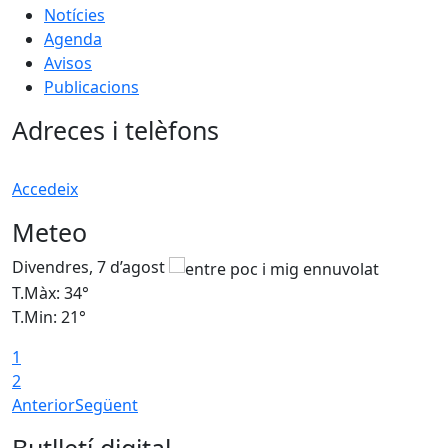
Notícies
Agenda
Avisos
Publicacions
Adreces i telèfons
Accedeix
Meteo
Divendres, 7 d’agost
D
T.Màx: 34°
T
T.Min: 21°
T
1
T
2
Anterior
Següent
Butlletí digital