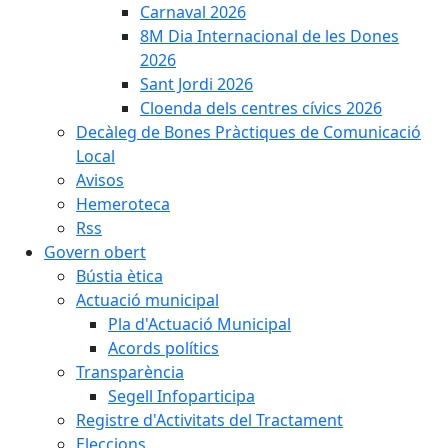
Carnaval 2026
8M Dia Internacional de les Dones
2026
Sant Jordi 2026
Cloenda dels centres cívics 2026
Decàleg de Bones Pràctiques de Comunicació
Local
Avisos
Hemeroteca
Rss
Govern obert
Bústia ètica
Actuació municipal
Pla d'Actuació Municipal
Acords polítics
Transparència
Segell Infoparticipa
Registre d'Activitats del Tractament
Eleccions