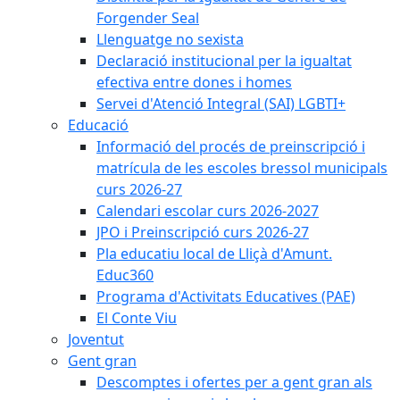
Forgender Seal
Llenguatge no sexista
Declaració institucional per la igualtat
efectiva entre dones i homes
Servei d'Atenció Integral (SAI) LGBTI+
Educació
Informació del procés de preinscripció i
matrícula de les escoles bressol municipals
curs 2026-27
Calendari escolar curs 2026-2027
JPO i Preinscripció curs 2026-27
Pla educatiu local de Lliçà d'Amunt.
Educ360
Programa d'Activitats Educatives (PAE)
El Conte Viu
Joventut
Gent gran
Descomptes i ofertes per a gent gran als