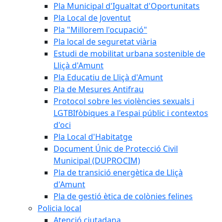
Pla Municipal d'Igualtat d'Oportunitats
Pla Local de Joventut
Pla "Millorem l'ocupació"
Pla local de seguretat viària
Estudi de mobilitat urbana sostenible de
Lliçà d'Amunt
Pla Educatiu de Lliçà d'Amunt
Pla de Mesures Antifrau
Protocol sobre les violències sexuals i
LGTBIfòbiques a l'espai públic i contextos
d'oci
Pla Local d'Habitatge
Document Únic de Protecció Civil
Municipal (DUPROCIM)
Pla de transició energètica de Lliçà
d'Amunt
Pla de gestió ètica de colònies felines
Policia local
Atenció ciutadana