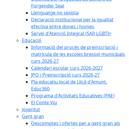
Forgender Seal
Llenguatge no sexista
Declaració institucional per la igualtat
efectiva entre dones i homes
Servei d'Atenció Integral (SAI) LGBTI+
Educació
Informació del procés de preinscripció i
matrícula de les escoles bressol municipals
curs 2026-27
Calendari escolar curs 2026-2027
JPO i Preinscripció curs 2026-27
Pla educatiu local de Lliçà d'Amunt.
Educ360
Programa d'Activitats Educatives (PAE)
El Conte Viu
Joventut
Gent gran
Descomptes i ofertes per a gent gran als