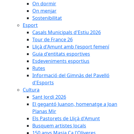
On dormir
On menjar
Sostenibilitat
Esport
Casals Municipals d'Estiu 2026
Tour de France 26
Lliçà d'Amunt amb l'esport femení
Guia d'entitats esportives
Esdeveniments esportius
Rutes
Informació del Gimnàs del Pavelló
d'Esports
Cultura
Sant Jordi 2026
El gegantó Juanon, homenatge a Joan
Planas Mir
Els Pastorets de Lliçà d'Amunt
Busquem artistes locals
150 anys Masia Ca l'Oliveres