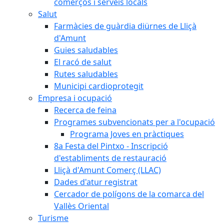
comerços i serveis locals
Salut
Farmàcies de guàrdia diürnes de Lliçà
d'Amunt
Guies saludables
El racó de salut
Rutes saludables
Municipi cardioprotegit
Empresa i ocupació
Recerca de feina
Programes subvencionats per a l'ocupació
Programa Joves en pràctiques
8a Festa del Pintxo - Inscripció
d'establiments de restauració
Lliçà d'Amunt Comerç (LLAC)
Dades d'atur registrat
Cercador de polígons de la comarca del
Vallès Oriental
Turisme