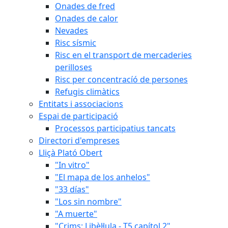
Onades de fred
Onades de calor
Nevades
Risc sísmic
Risc en el transport de mercaderies
perilloses
Risc per concentracíó de persones
Refugis climàtics
Entitats i associacions
Espai de participació
Processos participatius tancats
Directori d'empreses
Lliçà Plató Obert
"In vitro"
"El mapa de los anhelos"
"33 días"
"Los sin nombre"
"A muerte"
"Crims: Libèl·lula - T5 capítol 2"