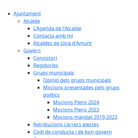
Cercar:
Ajuntament
Alcalde
L'Agenda de l'Alcalde
Contacta amb mi
Alcaldes de Lliçà d'Amunt
Govern
Consistori
Regidories
Grups municipals
Opinió dels grups municipals
Mocions presentades pels grups
polítics
Mocions Plens 2024
Mocions Plens 2023
Mocions mandat 2019-2023
Retribucions càrrecs electes
Codi de conducta i de bon govern