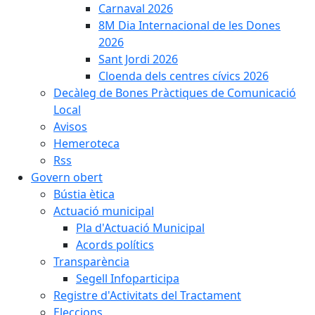
Carnaval 2026
8M Dia Internacional de les Dones
2026
Sant Jordi 2026
Cloenda dels centres cívics 2026
Decàleg de Bones Pràctiques de Comunicació
Local
Avisos
Hemeroteca
Rss
Govern obert
Bústia ètica
Actuació municipal
Pla d'Actuació Municipal
Acords polítics
Transparència
Segell Infoparticipa
Registre d'Activitats del Tractament
Eleccions