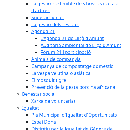
La gestió sostenible dels boscos i la tala
d'arbres
Superacciona't
La gestió dels residus
Agenda 21
L'Agenda 21 de Lliçà d'Amunt
Auditoria ambiental de Lliçà d'Amunt
Fòrum 21 i participació
Animals de companyia
Campanya de compostatge domèstic
La vespa velutina o asiàtica
El mosquit tigre
Prevenció de la pesta porcina africana
Benestar social
Xarxa de voluntariat
Igualtat
Pla Municipal d'Igualtat d'Oportunitats
Espai Dona
Distintiu per la Igualtat de Gènere de