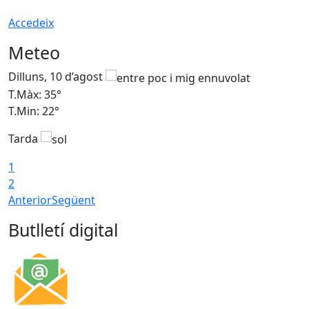
Accedeix
Meteo
Dilluns, 10 d’agost
D
T.Màx: 35°
T
T.Min: 22°
T
Tarda
T
1
2
Anterior
Següent
Butlletí digital