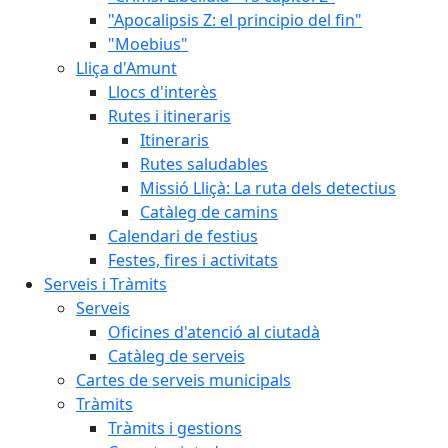
"Apocalipsis Z: el principio del fin"
"Moebius"
Lliça d'Amunt
Llocs d'interès
Rutes i itineraris
Itineraris
Rutes saludables
Missió Lliçà: La ruta dels detectius
Catàleg de camins
Calendari de festius
Festes, fires i activitats
Serveis i Tràmits
Serveis
Oficines d'atenció al ciutadà
Catàleg de serveis
Cartes de serveis municipals
Tràmits
Tràmits i gestions