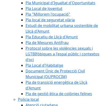
Pla Municipal d'Igualtat d'Oportunitats
Pla Local de Joventut
Pla "Millorem l'ocupació"
Pla local de seguretat viària
Estudi de mobilitat urbana sostenible de
Lliçà d'Amunt
Pla Educatiu de Lliçà d'Amunt
Pla de Mesures Antifrau
Protocol sobre les violències sexuals i
LGTBIfòbiques a l'espai públic i contextos
d'oci
Pla Local d'Habitatge
Document Únic de Protecció Civil
Municipal (DUPROCIM)
Pla de transició energètica de Lliçà
d'Amunt
Pla de gestió ètica de colònies felines
Policia local
Atenció ciutadana