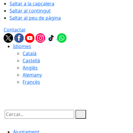
Saltar a la capçalera
Saltar al contingut
Saltar al peu de pàgina
Contactar
Idiomes
Català
Castellà
Anglès
Alemany
Francès
09.08.2026 | 10:16
Cercar:
Ajuntament