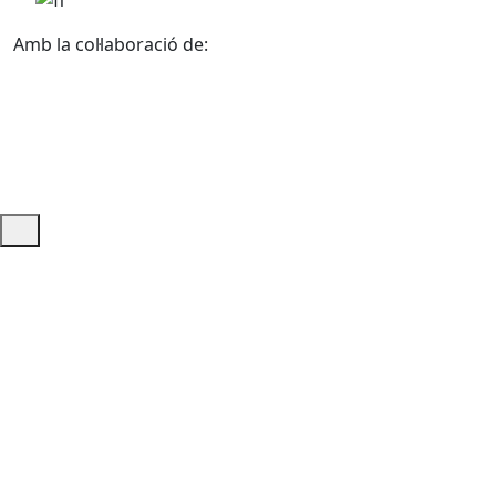
Amb la col·laboració de:
Ajuda i accés ràpid