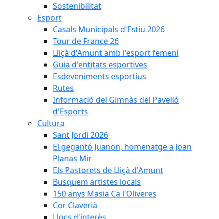
Sostenibilitat
Esport
Casals Municipals d'Estiu 2026
Tour de France 26
Lliçà d'Amunt amb l'esport femení
Guia d'entitats esportives
Esdeveniments esportius
Rutes
Informació del Gimnàs del Pavelló
d'Esports
Cultura
Sant Jordi 2026
El gegantó Juanon, homenatge a Joan
Planas Mir
Els Pastorets de Lliçà d'Amunt
Busquem artistes locals
150 anys Masia Ca l'Oliveres
Cor Claverià
Llocs d'interès