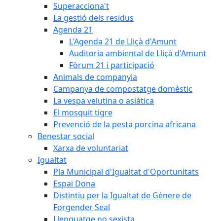
Superacciona't
La gestió dels residus
Agenda 21
L'Agenda 21 de Lliçà d'Amunt
Auditoria ambiental de Lliçà d'Amunt
Fòrum 21 i participació
Animals de companyia
Campanya de compostatge domèstic
La vespa velutina o asiàtica
El mosquit tigre
Prevenció de la pesta porcina africana
Benestar social
Xarxa de voluntariat
Igualtat
Pla Municipal d'Igualtat d'Oportunitats
Espai Dona
Distintiu per la Igualtat de Gènere de
Forgender Seal
Llenguatge no sexista