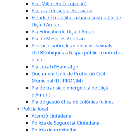
Pla "Millorem l'ocupació"
Pla local de seguretat viària
Estudi de mobilitat urbana sostenible de
Lliçà d'Amunt
Pla Educatiu de Lliçà d'Amunt
Pla de Mesures Antifrau
Protocol sobre les violències sexuals i
LGTBIfòbiques a l'espai públic i contextos
d'oci
Pla Local d'Habitatge
Document Únic de Protecció Civil
Municipal (DUPROCIM)
Pla de transició energètica de Lliçà
d'Amunt
Pla de gestió ètica de colònies felines
Policia local
Atenció ciutadana
Policia de Seguretat Ciutadana
Policia de proximitat