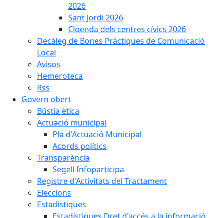
2026
Sant Jordi 2026
Cloenda dels centres cívics 2026
Decàleg de Bones Pràctiques de Comunicació
Local
Avisos
Hemeroteca
Rss
Govern obert
Bústia ètica
Actuació municipal
Pla d'Actuació Municipal
Acords polítics
Transparència
Segell Infoparticipa
Registre d'Activitats del Tractament
Eleccions
Estadístiques
Estadístiques Dret d'accés a la informació