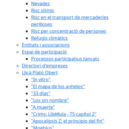
Nevades
Risc sísmic
Risc en el transport de mercaderies
perilloses
Risc per concentracíó de persones
Refugis climàtics
Entitats i associacions
Espai de participació
Processos participatius tancats
Directori d'empreses
Lliçà Plató Obert
"In vitro"
"El mapa de los anhelos"
"33 días"
"Los sin nombre"
"A muerte"
"Crims: Libèl·lula - T5 capítol 2"
"Apocalipsis Z: el principio del fin"
"Moebius"