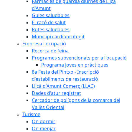
Farmàcies de guàrdia diürnes de Lliçà
d'Amunt
Guies saludables
El racó de salut
Rutes saludables
Municipi cardioprotegit
Empresa i ocupació
Recerca de feina
Programes subvencionats per a l'ocupació
Programa Joves en pràctiques
8a Festa del Pintxo - Inscripció
d'establiments de restauració
Lliçà d'Amunt Comerç (LLAC)
Dades d'atur registrat
Cercador de polígons de la comarca del
Vallès Oriental
Turisme
On dormir
On menjar