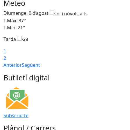
Meteo
Diumenge, 9 d’agost
D
T.Màx: 37°
T
T.Min: 21°
T
Tarda
T
1
2
Anterior
Següent
Butlletí digital
Subscriu-te
Plànol / Carrers