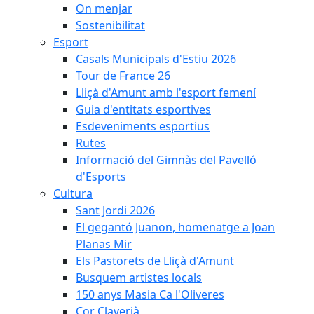
On menjar
Sostenibilitat
Esport
Casals Municipals d'Estiu 2026
Tour de France 26
Lliçà d'Amunt amb l'esport femení
Guia d'entitats esportives
Esdeveniments esportius
Rutes
Informació del Gimnàs del Pavelló
d'Esports
Cultura
Sant Jordi 2026
El gegantó Juanon, homenatge a Joan
Planas Mir
Els Pastorets de Lliçà d'Amunt
Busquem artistes locals
150 anys Masia Ca l'Oliveres
Cor Claverià