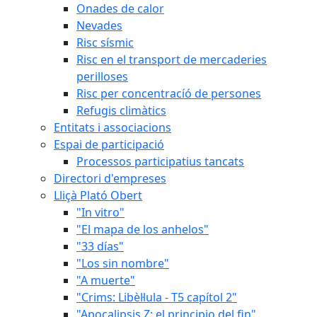
Onades de calor
Nevades
Risc sísmic
Risc en el transport de mercaderies
perilloses
Risc per concentracíó de persones
Refugis climàtics
Entitats i associacions
Espai de participació
Processos participatius tancats
Directori d'empreses
Lliçà Plató Obert
"In vitro"
"El mapa de los anhelos"
"33 días"
"Los sin nombre"
"A muerte"
"Crims: Libèl·lula - T5 capítol 2"
"Apocalipsis Z: el principio del fin"