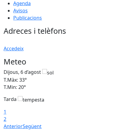
Agenda
Avisos
Publicacions
Adreces i telèfons
Accedeix
Meteo
Dijous, 6 d’agost
D
T.Màx: 33°
T
T.Min: 20°
T
Tarda
1
2
Anterior
Següent