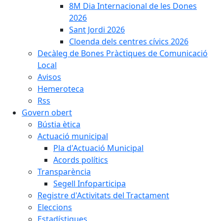
8M Dia Internacional de les Dones
2026
Sant Jordi 2026
Cloenda dels centres cívics 2026
Decàleg de Bones Pràctiques de Comunicació
Local
Avisos
Hemeroteca
Rss
Govern obert
Bústia ètica
Actuació municipal
Pla d'Actuació Municipal
Acords polítics
Transparència
Segell Infoparticipa
Registre d'Activitats del Tractament
Eleccions
Estadístiques