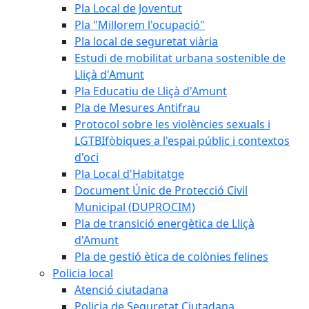
Pla Local de Joventut
Pla "Millorem l'ocupació"
Pla local de seguretat viària
Estudi de mobilitat urbana sostenible de
Lliçà d'Amunt
Pla Educatiu de Lliçà d'Amunt
Pla de Mesures Antifrau
Protocol sobre les violències sexuals i
LGTBIfòbiques a l'espai públic i contextos
d'oci
Pla Local d'Habitatge
Document Únic de Protecció Civil
Municipal (DUPROCIM)
Pla de transició energètica de Lliçà
d'Amunt
Pla de gestió ètica de colònies felines
Policia local
Atenció ciutadana
Policia de Seguretat Ciutadana