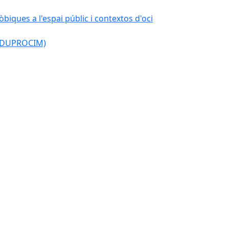
òbiques a l'espai públic i contextos d'oci
l (DUPROCIM)