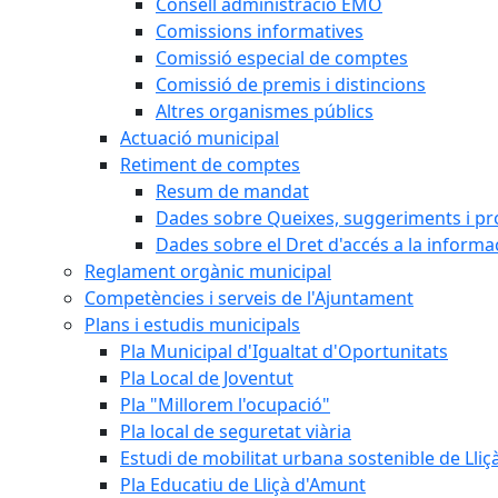
Consell administració EMO
Comissions informatives
Comissió especial de comptes
Comissió de premis i distincions
Altres organismes públics
Actuació municipal
Retiment de comptes
Resum de mandat
Dades sobre Queixes, suggeriments i p
Dades sobre el Dret d'accés a la informa
Reglament orgànic municipal
Competències i serveis de l'Ajuntament
Plans i estudis municipals
Pla Municipal d'Igualtat d'Oportunitats
Pla Local de Joventut
Pla "Millorem l'ocupació"
Pla local de seguretat viària
Estudi de mobilitat urbana sostenible de Lli
Pla Educatiu de Lliçà d'Amunt