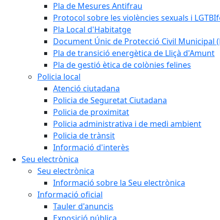
Pla de Mesures Antifrau
Protocol sobre les violències sexuals i LGTBIf
Pla Local d'Habitatge
Document Únic de Protecció Civil Municipa
Pla de transició energètica de Lliçà d'Amunt
Pla de gestió ètica de colònies felines
Policia local
Atenció ciutadana
Policia de Seguretat Ciutadana
Policia de proximitat
Policia administrativa i de medi ambient
Policia de trànsit
Informació d'interès
Seu electrònica
Seu electrònica
Informació sobre la Seu electrònica
Informació oficial
Tauler d'anuncis
Exposició pública