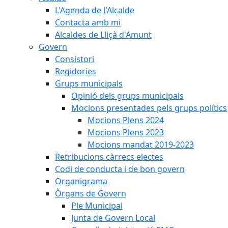
L'Agenda de l'Alcalde
Contacta amb mi
Alcaldes de Lliçà d'Amunt
Govern
Consistori
Regidories
Grups municipals
Opinió dels grups municipals
Mocions presentades pels grups polítics
Mocions Plens 2024
Mocions Plens 2023
Mocions mandat 2019-2023
Retribucions càrrecs electes
Codi de conducta i de bon govern
Organigrama
Òrgans de Govern
Ple Municipal
Junta de Govern Local