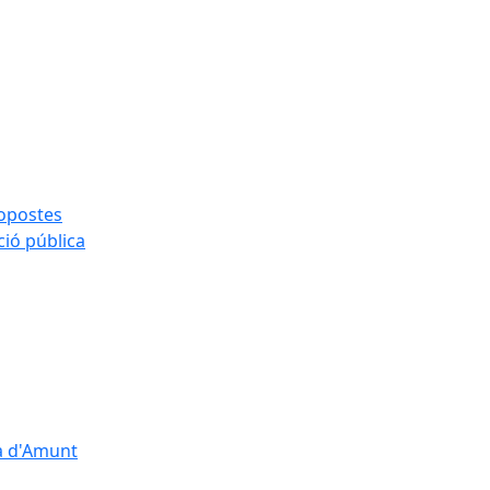
ropostes
ció pública
çà d'Amunt