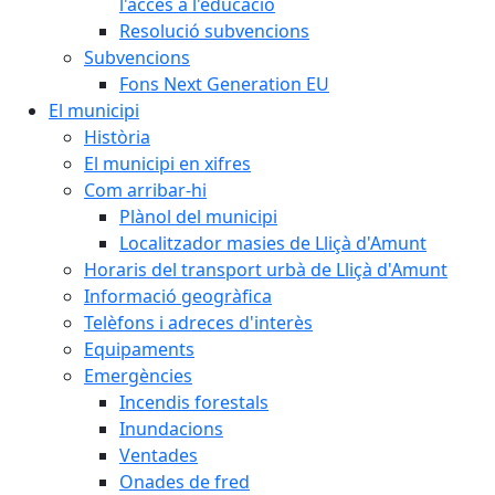
l'accés a l'educació
Resolució subvencions
Subvencions
Fons Next Generation EU
El municipi
Història
El municipi en xifres
Com arribar-hi
Plànol del municipi
Localitzador masies de Lliçà d'Amunt
Horaris del transport urbà de Lliçà d'Amunt
Informació geogràfica
Telèfons i adreces d'interès
Equipaments
Emergències
Incendis forestals
Inundacions
Ventades
Onades de fred