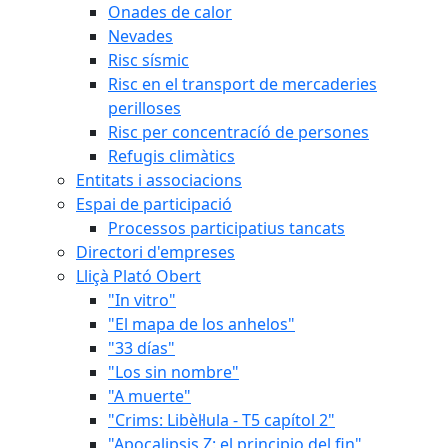
Onades de calor
Nevades
Risc sísmic
Risc en el transport de mercaderies
perilloses
Risc per concentracíó de persones
Refugis climàtics
Entitats i associacions
Espai de participació
Processos participatius tancats
Directori d'empreses
Lliçà Plató Obert
"In vitro"
"El mapa de los anhelos"
"33 días"
"Los sin nombre"
"A muerte"
"Crims: Libèl·lula - T5 capítol 2"
"Apocalipsis Z: el principio del fin"