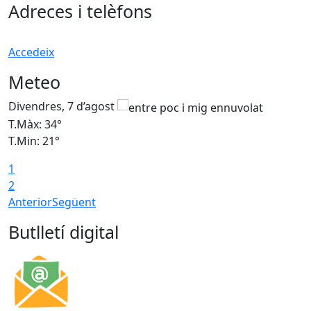
Adreces i telèfons
Accedeix
Meteo
Divendres, 7 d’agost
D
T.Màx: 34°
T
T.Min: 21°
T
1
T
2
Anterior
Següent
Butlletí digital