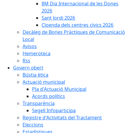
8M Dia Internacional de les Dones
2026
Sant Jordi 2026
Cloenda dels centres cívics 2026
Decàleg de Bones Pràctiques de Comunicació
Local
Avisos
Hemeroteca
Rss
Govern obert
Bústia ètica
Actuació municipal
Pla d'Actuació Municipal
Acords polítics
Transparència
Segell Infoparticipa
Registre d'Activitats del Tractament
Eleccions
Estadístiques