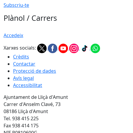
Subscriu-te
Plànol / Carrers
Accedeix
Xarxes socials:
Crèdits
Contactar
Protecció de dades
Avís legal
Accessibilitat
Ajuntament de Lliçà d'Amunt
Carrer d'Anselm Clavé, 73
08186 Lliçà d'Amunt
Tel. 938 415 225
Fax 938 414 175
NIF P0810600G