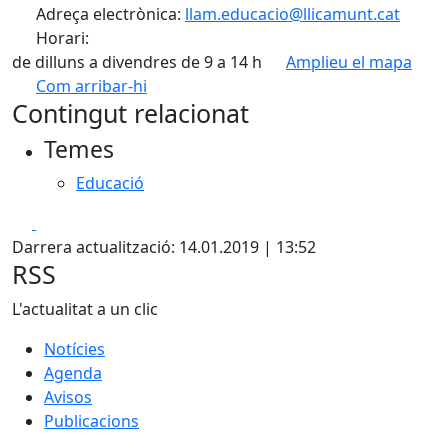
Adreça electrònica:
llam.educacio@llicamunt.cat
Horari:
de dilluns a divendres de 9 a 14 h
Amplieu el mapa
Com arribar-hi
Leaflet
| ©
OpenStreetMap
contributors
Contingut relacionat
+
Temes
−
Educació
Facebook
X
Darrera actualització: 14.01.2019 | 13:52
RSS
L'actualitat a un clic
Notícies
Agenda
Avisos
Publicacions