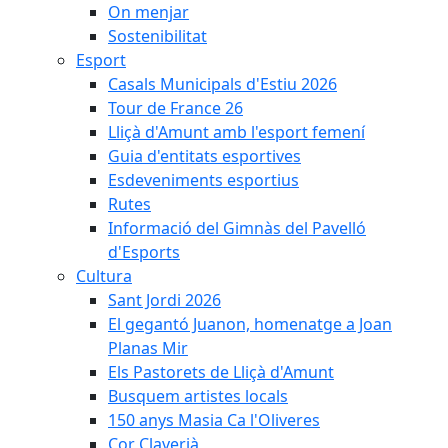
On menjar
Sostenibilitat
Esport
Casals Municipals d'Estiu 2026
Tour de France 26
Lliçà d'Amunt amb l'esport femení
Guia d'entitats esportives
Esdeveniments esportius
Rutes
Informació del Gimnàs del Pavelló
d'Esports
Cultura
Sant Jordi 2026
El gegantó Juanon, homenatge a Joan
Planas Mir
Els Pastorets de Lliçà d'Amunt
Busquem artistes locals
150 anys Masia Ca l'Oliveres
Cor Claverià