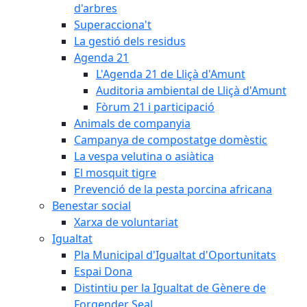
d'arbres
Superacciona't
La gestió dels residus
Agenda 21
L'Agenda 21 de Lliçà d'Amunt
Auditoria ambiental de Lliçà d'Amunt
Fòrum 21 i participació
Animals de companyia
Campanya de compostatge domèstic
La vespa velutina o asiàtica
El mosquit tigre
Prevenció de la pesta porcina africana
Benestar social
Xarxa de voluntariat
Igualtat
Pla Municipal d'Igualtat d'Oportunitats
Espai Dona
Distintiu per la Igualtat de Gènere de
Forgender Seal