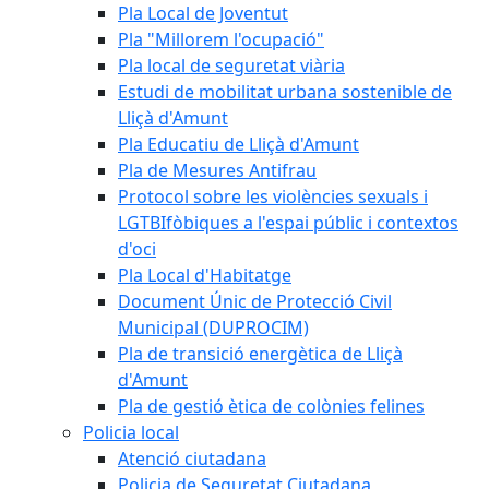
Pla Local de Joventut
Pla "Millorem l'ocupació"
Pla local de seguretat viària
Estudi de mobilitat urbana sostenible de
Lliçà d'Amunt
Pla Educatiu de Lliçà d'Amunt
Pla de Mesures Antifrau
Protocol sobre les violències sexuals i
LGTBIfòbiques a l'espai públic i contextos
d'oci
Pla Local d'Habitatge
Document Únic de Protecció Civil
Municipal (DUPROCIM)
Pla de transició energètica de Lliçà
d'Amunt
Pla de gestió ètica de colònies felines
Policia local
Atenció ciutadana
Policia de Seguretat Ciutadana