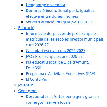
Llenguatge no sexista
Declaració institucional per la igualtat
efectiva entre dones i homes
Servei d'Atenció Integral (SAI) LGBTI+
Educació
Informació del procés de preinscripció i
matrícula de les escoles bressol municipals
curs 2026-27
Calendari escolar curs 2026-2027
JPO i Preinscripció curs 2026-27
Pla educatiu local de Lliçà d'Amunt.
Educ360
Programa d'Activitats Educatives (PAE)
El Conte Viu
Joventut
Gent gran
Descomptes i ofertes per a gent gran als
comerços i serveis locals