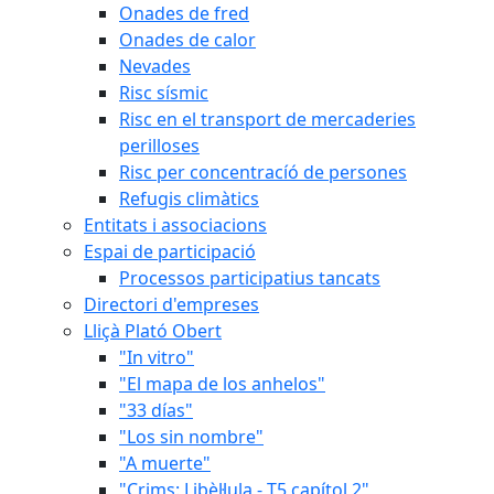
Onades de fred
Onades de calor
Nevades
Risc sísmic
Risc en el transport de mercaderies
perilloses
Risc per concentracíó de persones
Refugis climàtics
Entitats i associacions
Espai de participació
Processos participatius tancats
Directori d'empreses
Lliçà Plató Obert
"In vitro"
"El mapa de los anhelos"
"33 días"
"Los sin nombre"
"A muerte"
"Crims: Libèl·lula - T5 capítol 2"