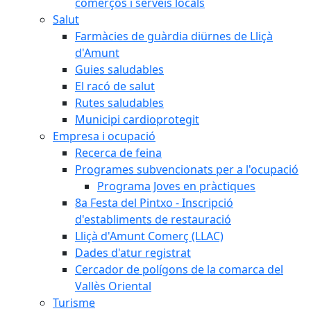
comerços i serveis locals
Salut
Farmàcies de guàrdia diürnes de Lliçà
d'Amunt
Guies saludables
El racó de salut
Rutes saludables
Municipi cardioprotegit
Empresa i ocupació
Recerca de feina
Programes subvencionats per a l'ocupació
Programa Joves en pràctiques
8a Festa del Pintxo - Inscripció
d'establiments de restauració
Lliçà d'Amunt Comerç (LLAC)
Dades d'atur registrat
Cercador de polígons de la comarca del
Vallès Oriental
Turisme