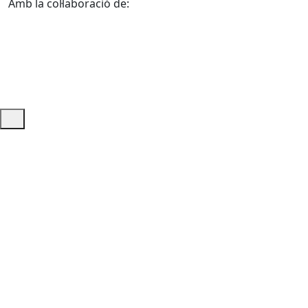
Amb la col·laboració de:
Ajuda i accés ràpid