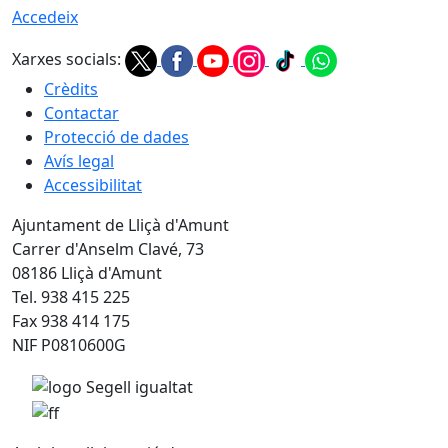
Accedeix
Xarxes socials:
Crèdits
Contactar
Protecció de dades
Avís legal
Accessibilitat
Ajuntament de Lliçà d'Amunt
Carrer d'Anselm Clavé, 73
08186 Lliçà d'Amunt
Tel. 938 415 225
Fax 938 414 175
NIF P0810600G