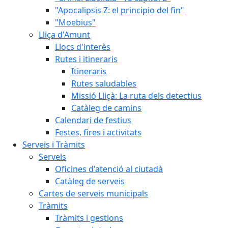
"Apocalipsis Z: el principio del fin"
"Moebius"
Lliça d'Amunt
Llocs d'interès
Rutes i itineraris
Itineraris
Rutes saludables
Missió Lliçà: La ruta dels detectius
Catàleg de camins
Calendari de festius
Festes, fires i activitats
Serveis i Tràmits
Serveis
Oficines d'atenció al ciutadà
Catàleg de serveis
Cartes de serveis municipals
Tràmits
Tràmits i gestions