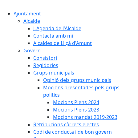
Cercar:
Ajuntament
Alcalde
L'Agenda de l'Alcalde
Contacta amb mi
Alcaldes de Lliçà d'Amunt
Govern
Consistori
Regidories
Grups municipals
Opinió dels grups municipals
Mocions presentades pels grups
polítics
Mocions Plens 2024
Mocions Plens 2023
Mocions mandat 2019-2023
Retribucions càrrecs electes
Codi de conducta i de bon govern