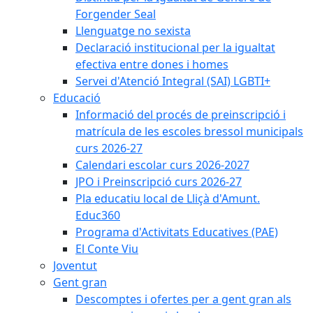
Forgender Seal
Llenguatge no sexista
Declaració institucional per la igualtat
efectiva entre dones i homes
Servei d'Atenció Integral (SAI) LGBTI+
Educació
Informació del procés de preinscripció i
matrícula de les escoles bressol municipals
curs 2026-27
Calendari escolar curs 2026-2027
JPO i Preinscripció curs 2026-27
Pla educatiu local de Lliçà d'Amunt.
Educ360
Programa d'Activitats Educatives (PAE)
El Conte Viu
Joventut
Gent gran
Descomptes i ofertes per a gent gran als