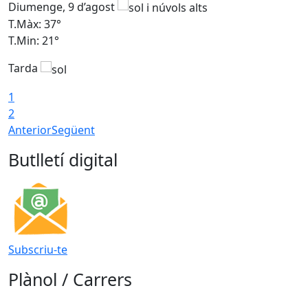
Diumenge, 9 d’agost
D
T.Màx: 37°
T
T.Min: 21°
T
Tarda
T
1
2
Anterior
Següent
Butlletí digital
Subscriu-te
Plànol / Carrers