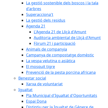
La gestió sostenible dels boscos i la tala
d'arbres
Superacciona't
La gestió dels residus
Agenda 21
L'Agenda 21 de Lliçà d'Amunt
Auditoria ambiental de Lliçà d'Amunt
Fòrum 21 i participació
Animals de companyia
Campanya de compostatge domèstic
La vespa velutina o asiàtica
El mosquit tigre
Prevenció de la pesta porcina africana
Benestar social
Xarxa de voluntariat
Igualtat
Pla Municipal d'Igualtat d'Oportunitats
Espai Dona
Distintiu per la Igualtat de Gènere de