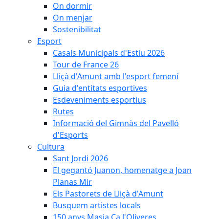
On dormir
On menjar
Sostenibilitat
Esport
Casals Municipals d'Estiu 2026
Tour de France 26
Lliçà d'Amunt amb l'esport femení
Guia d'entitats esportives
Esdeveniments esportius
Rutes
Informació del Gimnàs del Pavelló
d'Esports
Cultura
Sant Jordi 2026
El gegantó Juanon, homenatge a Joan
Planas Mir
Els Pastorets de Lliçà d'Amunt
Busquem artistes locals
150 anys Masia Ca l'Oliveres