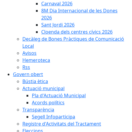
Carnaval 2026
8M Dia Internacional de les Dones
2026
Sant Jordi 2026
Cloenda dels centres cívics 2026
Decàleg de Bones Pràctiques de Comunicació
Local
Avisos
Hemeroteca
Rss
Govern obert
Bústia ètica
Actuació municipal
Pla d'Actuació Municipal
Acords polítics
Transparència
Segell Infoparticipa
Registre d'Activitats del Tractament
Eleccions