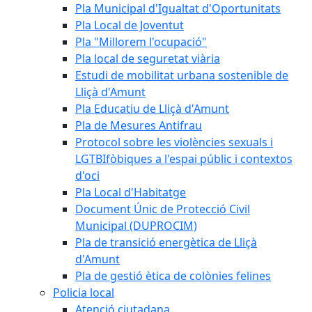
Pla Municipal d'Igualtat d'Oportunitats
Pla Local de Joventut
Pla "Millorem l'ocupació"
Pla local de seguretat viària
Estudi de mobilitat urbana sostenible de
Lliçà d'Amunt
Pla Educatiu de Lliçà d'Amunt
Pla de Mesures Antifrau
Protocol sobre les violències sexuals i
LGTBIfòbiques a l'espai públic i contextos
d'oci
Pla Local d'Habitatge
Document Únic de Protecció Civil
Municipal (DUPROCIM)
Pla de transició energètica de Lliçà
d'Amunt
Pla de gestió ètica de colònies felines
Policia local
Atenció ciutadana