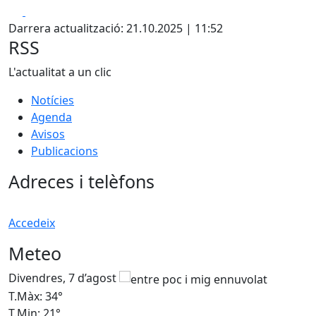
Facebook
X
+
Darrera actualització: 21.10.2025 | 11:52
−
RSS
L'actualitat a un clic
Notícies
Agenda
Avisos
Publicacions
Adreces i telèfons
Accedeix
Meteo
Divendres, 7 d’agost
D
T.Màx: 34°
T
T.Min: 21°
T