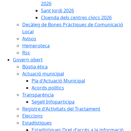
2026
Sant Jordi 2026
Cloenda dels centres cívics 2026
Decàleg de Bones Pràctiques de Comunicació
Local
Avisos
Hemeroteca
Rss
Govern obert
Bústia ètica
Actuació municipal
Pla d'Actuació Municipal
Acords polítics
Transparència
Segell Infoparticipa
Registre d'Activitats del Tractament
Eleccions
Estadístiques
Estadístiques Dret d'accés a la informació