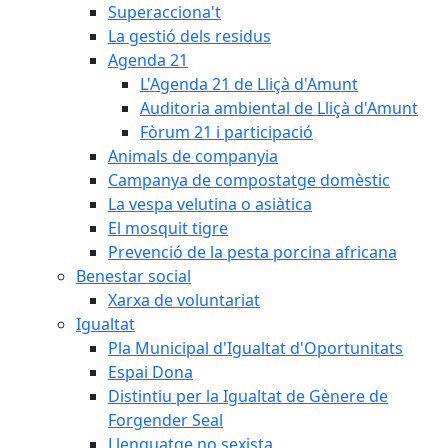
Superacciona't
La gestió dels residus
Agenda 21
L'Agenda 21 de Lliçà d'Amunt
Auditoria ambiental de Lliçà d'Amunt
Fòrum 21 i participació
Animals de companyia
Campanya de compostatge domèstic
La vespa velutina o asiàtica
El mosquit tigre
Prevenció de la pesta porcina africana
Benestar social
Xarxa de voluntariat
Igualtat
Pla Municipal d'Igualtat d'Oportunitats
Espai Dona
Distintiu per la Igualtat de Gènere de
Forgender Seal
Llenguatge no sexista