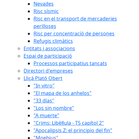
Nevades
Risc sísmic
Risc en el transport de mercaderies
perilloses
Risc per concentracíó de persones
Refugis climàtics
Entitats i associacions
Espai de participació
Processos participatius tancats
Directori d'empreses
Lliçà Plató Obert
"In vitro"
"El mapa de los anhelos"
"33 días"
"Los sin nombre"
"A muerte"
"Crims: Libèl·lula - T5 capítol 2"
"Apocalipsis Z: el principio del fin"
"Moebius"