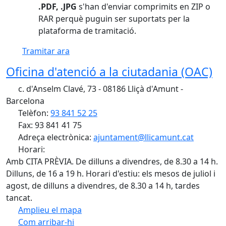
.PDF, .JPG
s'han d'enviar comprimits en ZIP o
RAR perquè puguin ser suportats per la
plataforma de tramitació.
Tramitar ara
Oficina d'atenció a la ciutadania (OAC)
c. d'Anselm Clavé, 73 - 08186 Lliçà d'Amunt -
Barcelona
Telèfon:
93 841 52 25
Fax: 93 841 41 75
Adreça electrònica:
ajuntament@llicamunt.cat
Horari:
Amb CITA PRÈVIA. De dilluns a divendres, de 8.30 a 14 h.
Dilluns, de 16 a 19 h. Horari d'estiu: els mesos de juliol i
agost, de dilluns a divendres, de 8.30 a 14 h, tardes
tancat.
Amplieu el mapa
Com arribar-hi
Leaflet
| ©
OpenStreetMap
contributors