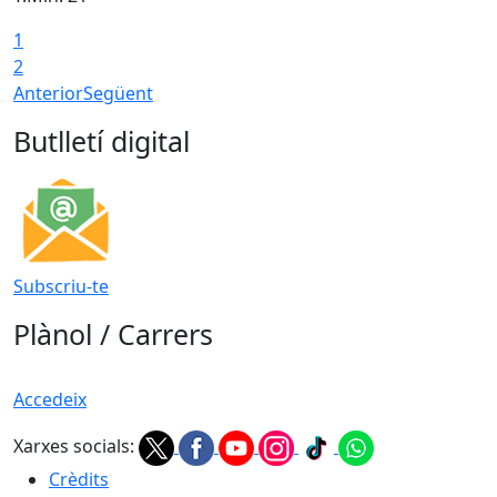
1
T
2
Anterior
Següent
Butlletí digital
Subscriu-te
Plànol / Carrers
Accedeix
Xarxes socials:
Crèdits