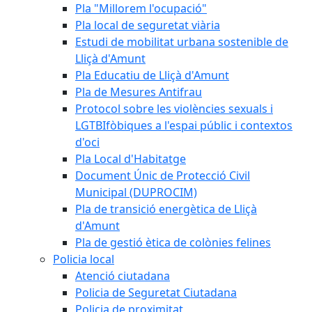
Pla "Millorem l'ocupació"
Pla local de seguretat viària
Estudi de mobilitat urbana sostenible de
Lliçà d'Amunt
Pla Educatiu de Lliçà d'Amunt
Pla de Mesures Antifrau
Protocol sobre les violències sexuals i
LGTBIfòbiques a l'espai públic i contextos
d'oci
Pla Local d'Habitatge
Document Únic de Protecció Civil
Municipal (DUPROCIM)
Pla de transició energètica de Lliçà
d'Amunt
Pla de gestió ètica de colònies felines
Policia local
Atenció ciutadana
Policia de Seguretat Ciutadana
Policia de proximitat