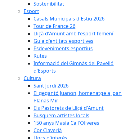
Sostenibilitat
Esport
Casals Municipals d'Estiu 2026
Tour de France 26
Lliçà d'Amunt amb l'esport femení
Guia d'entitats esportives
Esdeveniments esportius
Rutes
Informació del Gimnàs del Pavelló
d'Esports
Cultura
Sant Jordi 2026
El gegantó Juanon, homenatge a Joan
Planas Mir
Els Pastorets de Lliçà d'Amunt
Busquem artistes locals
150 anys Masia Ca l'Oliveres
Cor Claverià
Llocs d'interès