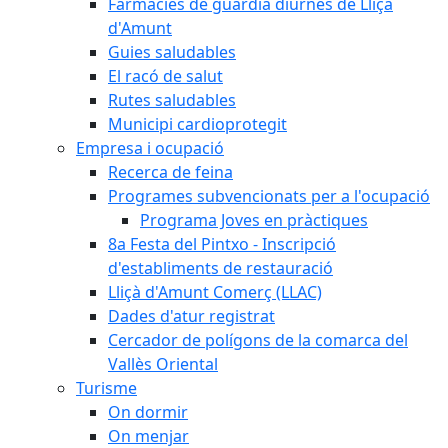
Farmàcies de guàrdia diürnes de Lliçà
d'Amunt
Guies saludables
El racó de salut
Rutes saludables
Municipi cardioprotegit
Empresa i ocupació
Recerca de feina
Programes subvencionats per a l'ocupació
Programa Joves en pràctiques
8a Festa del Pintxo - Inscripció
d'establiments de restauració
Lliçà d'Amunt Comerç (LLAC)
Dades d'atur registrat
Cercador de polígons de la comarca del
Vallès Oriental
Turisme
On dormir
On menjar