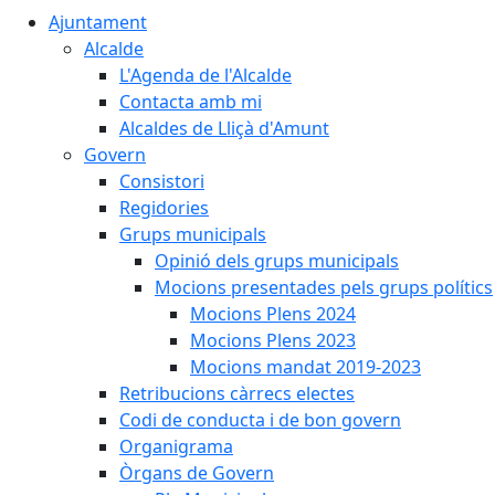
Ajuntament
Alcalde
L'Agenda de l'Alcalde
Contacta amb mi
Alcaldes de Lliçà d'Amunt
Govern
Consistori
Regidories
Grups municipals
Opinió dels grups municipals
Mocions presentades pels grups polítics
Mocions Plens 2024
Mocions Plens 2023
Mocions mandat 2019-2023
Retribucions càrrecs electes
Codi de conducta i de bon govern
Organigrama
Òrgans de Govern