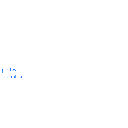
ropostes
ció pública