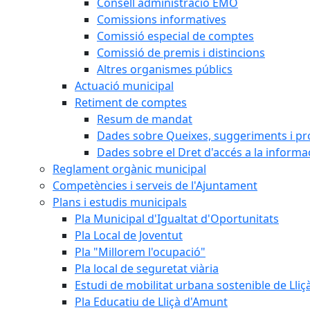
Consell administració EMO
Comissions informatives
Comissió especial de comptes
Comissió de premis i distincions
Altres organismes públics
Actuació municipal
Retiment de comptes
Resum de mandat
Dades sobre Queixes, suggeriments i p
Dades sobre el Dret d'accés a la informa
Reglament orgànic municipal
Competències i serveis de l'Ajuntament
Plans i estudis municipals
Pla Municipal d'Igualtat d'Oportunitats
Pla Local de Joventut
Pla "Millorem l'ocupació"
Pla local de seguretat viària
Estudi de mobilitat urbana sostenible de Lli
Pla Educatiu de Lliçà d'Amunt