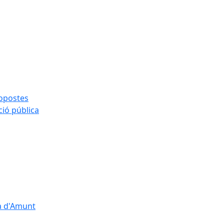
ropostes
ció pública
çà d'Amunt