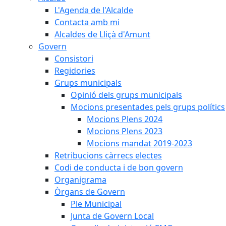
L'Agenda de l'Alcalde
Contacta amb mi
Alcaldes de Lliçà d'Amunt
Govern
Consistori
Regidories
Grups municipals
Opinió dels grups municipals
Mocions presentades pels grups polítics
Mocions Plens 2024
Mocions Plens 2023
Mocions mandat 2019-2023
Retribucions càrrecs electes
Codi de conducta i de bon govern
Organigrama
Òrgans de Govern
Ple Municipal
Junta de Govern Local