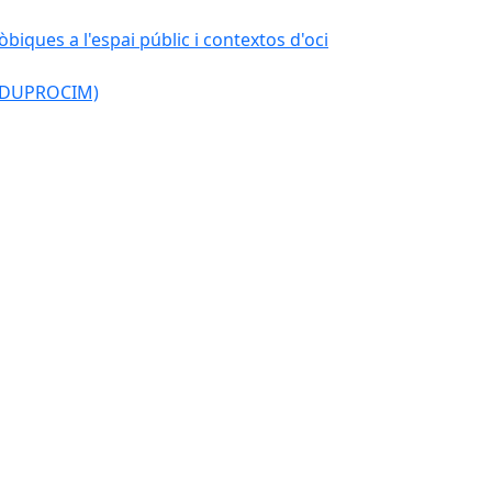
òbiques a l'espai públic i contextos d'oci
l (DUPROCIM)