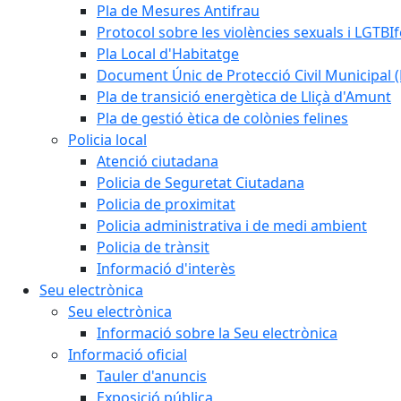
Pla de Mesures Antifrau
Protocol sobre les violències sexuals i LGTBIf
Pla Local d'Habitatge
Document Únic de Protecció Civil Municipa
Pla de transició energètica de Lliçà d'Amunt
Pla de gestió ètica de colònies felines
Policia local
Atenció ciutadana
Policia de Seguretat Ciutadana
Policia de proximitat
Policia administrativa i de medi ambient
Policia de trànsit
Informació d'interès
Seu electrònica
Seu electrònica
Informació sobre la Seu electrònica
Informació oficial
Tauler d'anuncis
Exposició pública