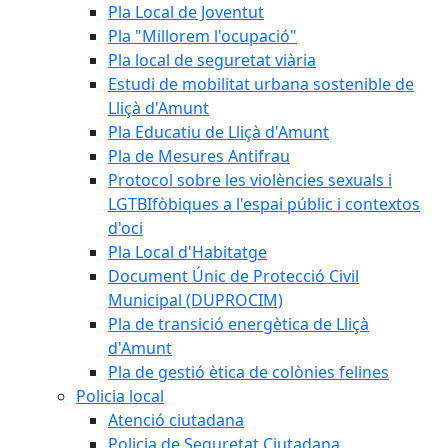
Pla Local de Joventut
Pla "Millorem l'ocupació"
Pla local de seguretat viària
Estudi de mobilitat urbana sostenible de
Lliçà d'Amunt
Pla Educatiu de Lliçà d'Amunt
Pla de Mesures Antifrau
Protocol sobre les violències sexuals i
LGTBIfòbiques a l'espai públic i contextos
d'oci
Pla Local d'Habitatge
Document Únic de Protecció Civil
Municipal (DUPROCIM)
Pla de transició energètica de Lliçà
d'Amunt
Pla de gestió ètica de colònies felines
Policia local
Atenció ciutadana
Policia de Seguretat Ciutadana