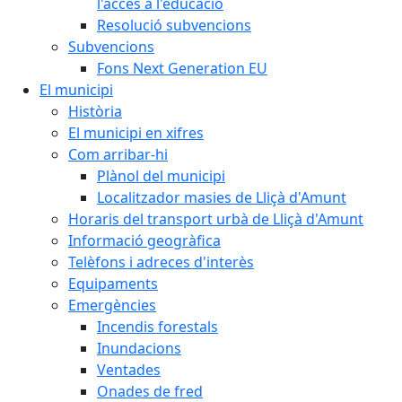
l'accés a l'educació
Resolució subvencions
Subvencions
Fons Next Generation EU
El municipi
Història
El municipi en xifres
Com arribar-hi
Plànol del municipi
Localitzador masies de Lliçà d'Amunt
Horaris del transport urbà de Lliçà d'Amunt
Informació geogràfica
Telèfons i adreces d'interès
Equipaments
Emergències
Incendis forestals
Inundacions
Ventades
Onades de fred