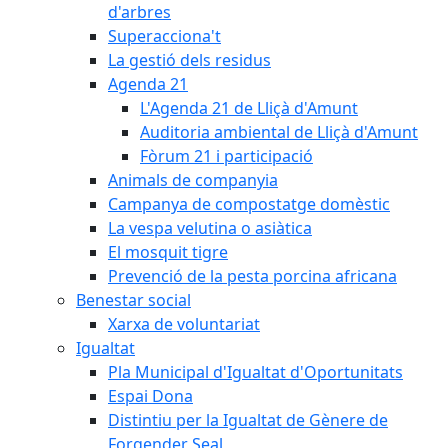
d'arbres
Superacciona't
La gestió dels residus
Agenda 21
L'Agenda 21 de Lliçà d'Amunt
Auditoria ambiental de Lliçà d'Amunt
Fòrum 21 i participació
Animals de companyia
Campanya de compostatge domèstic
La vespa velutina o asiàtica
El mosquit tigre
Prevenció de la pesta porcina africana
Benestar social
Xarxa de voluntariat
Igualtat
Pla Municipal d'Igualtat d'Oportunitats
Espai Dona
Distintiu per la Igualtat de Gènere de
Forgender Seal