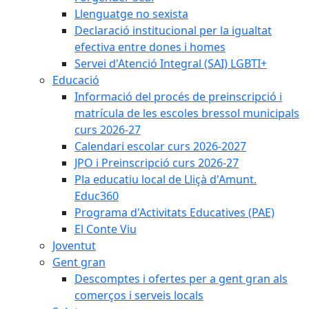
Llenguatge no sexista
Declaració institucional per la igualtat
efectiva entre dones i homes
Servei d'Atenció Integral (SAI) LGBTI+
Educació
Informació del procés de preinscripció i
matrícula de les escoles bressol municipals
curs 2026-27
Calendari escolar curs 2026-2027
JPO i Preinscripció curs 2026-27
Pla educatiu local de Lliçà d'Amunt.
Educ360
Programa d'Activitats Educatives (PAE)
El Conte Viu
Joventut
Gent gran
Descomptes i ofertes per a gent gran als
comerços i serveis locals