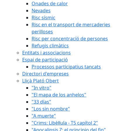
Onades de calor
Nevades
Risc sísmic
Risc en el transport de mercaderies
perilloses
Risc per concentracíó de persones
Refugis climàtics
Entitats i associacions
Espai de participació
Processos participatius tancats
Directori d'empreses
Lliçà Plató Obert
"In vitro"
"El mapa de los anhelos"
"33 días"
"Los sin nombre"
"A muerte"
"Crims: Libèl·lula - T5 capítol 2"
"Apocalipsis Z: el principio del fin"