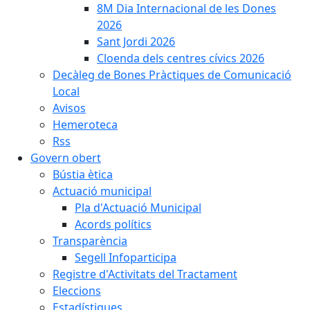
8M Dia Internacional de les Dones
2026
Sant Jordi 2026
Cloenda dels centres cívics 2026
Decàleg de Bones Pràctiques de Comunicació
Local
Avisos
Hemeroteca
Rss
Govern obert
Bústia ètica
Actuació municipal
Pla d'Actuació Municipal
Acords polítics
Transparència
Segell Infoparticipa
Registre d'Activitats del Tractament
Eleccions
Estadístiques