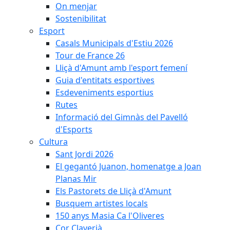
On menjar
Sostenibilitat
Esport
Casals Municipals d'Estiu 2026
Tour de France 26
Lliçà d'Amunt amb l'esport femení
Guia d'entitats esportives
Esdeveniments esportius
Rutes
Informació del Gimnàs del Pavelló
d'Esports
Cultura
Sant Jordi 2026
El gegantó Juanon, homenatge a Joan
Planas Mir
Els Pastorets de Lliçà d'Amunt
Busquem artistes locals
150 anys Masia Ca l'Oliveres
Cor Claverià