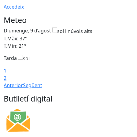
Accedeix
Meteo
Diumenge, 9 d’agost
D
T.Màx: 37°
T
T.Min: 21°
T
Tarda
T
1
2
Anterior
Següent
Butlletí digital