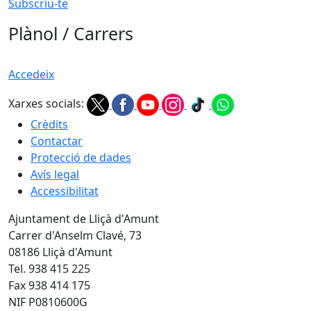
Subscriu-te
Plànol / Carrers
Accedeix
Xarxes socials:
Crèdits
Contactar
Protecció de dades
Avís legal
Accessibilitat
Ajuntament de Lliçà d'Amunt
Carrer d'Anselm Clavé, 73
08186 Lliçà d'Amunt
Tel. 938 415 225
Fax 938 414 175
NIF P0810600G