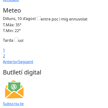
Meteo
Dilluns, 10 d’agost
D
T.Màx: 35°
T
T.Min: 22°
T
Tarda
T
1
2
Anterior
Següent
Butlletí digital
Subscriu-te