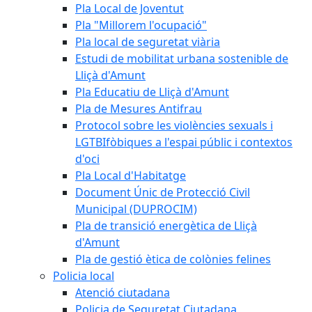
Pla Local de Joventut
Pla "Millorem l'ocupació"
Pla local de seguretat viària
Estudi de mobilitat urbana sostenible de
Lliçà d'Amunt
Pla Educatiu de Lliçà d'Amunt
Pla de Mesures Antifrau
Protocol sobre les violències sexuals i
LGTBIfòbiques a l'espai públic i contextos
d'oci
Pla Local d'Habitatge
Document Únic de Protecció Civil
Municipal (DUPROCIM)
Pla de transició energètica de Lliçà
d'Amunt
Pla de gestió ètica de colònies felines
Policia local
Atenció ciutadana
Policia de Seguretat Ciutadana