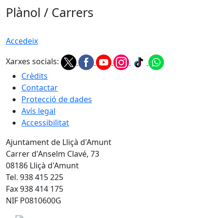
Plànol / Carrers
Accedeix
Xarxes socials:
Crèdits
Contactar
Protecció de dades
Avís legal
Accessibilitat
Ajuntament de Lliçà d'Amunt
Carrer d'Anselm Clavé, 73
08186 Lliçà d'Amunt
Tel. 938 415 225
Fax 938 414 175
NIF P0810600G