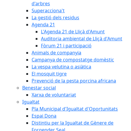
d'arbres
Superacciona't
La gestió dels residus
Agenda 21
L'Agenda 21 de Lliçà d'Amunt
Auditoria ambiental de Lliçà d'Amunt
Fòrum 21 i participació
Animals de companyia
Campanya de compostatge domèstic
La vespa velutina o asiàtica
El mosquit tigre
Prevenció de la pesta porcina africana
Benestar social
Xarxa de voluntariat
Igualtat
Pla Municipal d'Igualtat d'Oportunitats
Espai Dona
Distintiu per la Igualtat de Gènere de
Forgender Seal