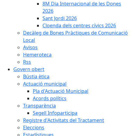
8M Dia Internacional de les Dones
2026
Sant Jordi 2026
Cloenda dels centres cívics 2026
Decàleg de Bones Pràctiques de Comunicació
Local
Avisos
Hemeroteca
Rss
Govern obert
Bústia ètica
Actuació municipal
Pla d'Actuació Municipal
Acords polítics
Transparència
Segell Infoparticipa
Registre d'Activitats del Tractament
Eleccions
Estadístiques