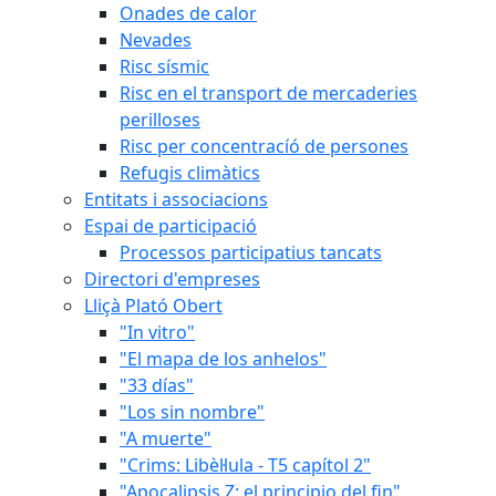
Onades de calor
Nevades
Risc sísmic
Risc en el transport de mercaderies
perilloses
Risc per concentracíó de persones
Refugis climàtics
Entitats i associacions
Espai de participació
Processos participatius tancats
Directori d'empreses
Lliçà Plató Obert
"In vitro"
"El mapa de los anhelos"
"33 días"
"Los sin nombre"
"A muerte"
"Crims: Libèl·lula - T5 capítol 2"
"Apocalipsis Z: el principio del fin"