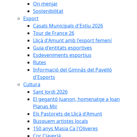
On menjar
Sostenibilitat
Esport
Casals Municipals d'Estiu 2026
Tour de France 26
Lliçà d'Amunt amb l'esport femení
Guia d'entitats esportives
Esdeveniments esportius
Rutes
Informació del Gimnàs del Pavelló
d'Esports
Cultura
Sant Jordi 2026
El gegantó Juanon, homenatge a Joan
Planas Mir
Els Pastorets de Lliçà d'Amunt
Busquem artistes locals
150 anys Masia Ca l'Oliveres
Cor Claverià