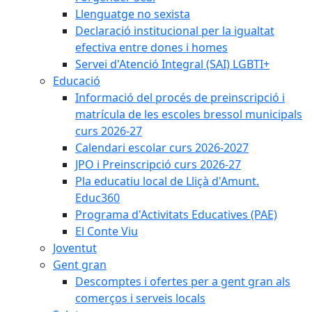
Llenguatge no sexista
Declaració institucional per la igualtat
efectiva entre dones i homes
Servei d'Atenció Integral (SAI) LGBTI+
Educació
Informació del procés de preinscripció i
matrícula de les escoles bressol municipals
curs 2026-27
Calendari escolar curs 2026-2027
JPO i Preinscripció curs 2026-27
Pla educatiu local de Lliçà d'Amunt.
Educ360
Programa d'Activitats Educatives (PAE)
El Conte Viu
Joventut
Gent gran
Descomptes i ofertes per a gent gran als
comerços i serveis locals