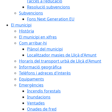
l'accés a l'educació
Resolució subvencions
Subvencions
Fons Next Generation EU
El municipi
Història
El municipi en xifres
Com arribar-hi
Plànol del municipi
Localitzador masies de Lliçà d'Amunt
Horaris del transport urbà de Lliçà d'Amunt
Informació geogràfica
Telèfons i adreces d'interès
Equipaments
Emergències
Incendis forestals
Inundacions
Ventades
Onades de fred