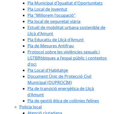
Pla Municipal d'Igualtat d'Oportunitats
Pla Local de Joventut
Pla "Millorem l'ocupació"
Pla local de seguretat viària
Estudi de mobilitat urbana sostenible de
Lliçà d'Amunt
Pla Educatiu de Lliçà d'Amunt
Pla de Mesures Antifrau
Protocol sobre les violències sexuals i
LGTBIfòbiques a l'espai públic i contextos
d'oci
Pla Local d'Habitatge
Document Únic de Protecció Civil
Municipal (DUPROCIM)
Pla de transició energètica de Lliçà
d'Amunt
Pla de gestió ètica de colònies felines
Policia local
Atenció ciutadana