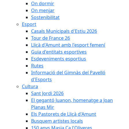
On dormir
On menjar
Sostenibilitat
Esport
Casals Municipals d'Estiu 2026
Tour de France 26
Lliçà d'Amunt amb l'esport femení
Guia d'entitats esportives
Esdeveniments esportius
Rutes
Informació del Gimnàs del Pavelló
d'Esports
Cultura
Sant Jordi 2026
El gegantó Juanon, homenatge a Joan
Planas Mir
Els Pastorets de Lliçà d'Amunt
Busquem artistes locals
150 anys Masia Ca l'Oliveres