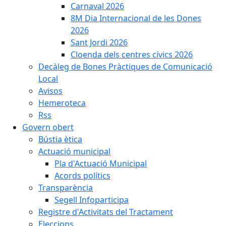
Carnaval 2026
8M Dia Internacional de les Dones
2026
Sant Jordi 2026
Cloenda dels centres cívics 2026
Decàleg de Bones Pràctiques de Comunicació
Local
Avisos
Hemeroteca
Rss
Govern obert
Bústia ètica
Actuació municipal
Pla d'Actuació Municipal
Acords polítics
Transparència
Segell Infoparticipa
Registre d'Activitats del Tractament
Eleccions