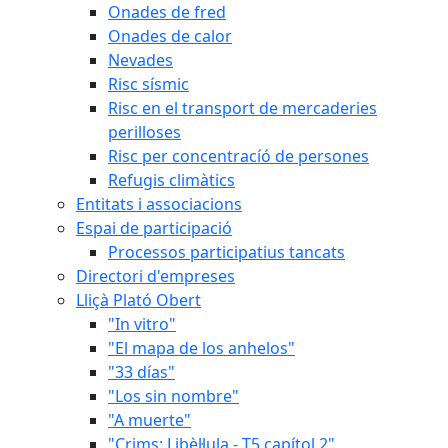
Onades de fred
Onades de calor
Nevades
Risc sísmic
Risc en el transport de mercaderies
perilloses
Risc per concentracíó de persones
Refugis climàtics
Entitats i associacions
Espai de participació
Processos participatius tancats
Directori d'empreses
Lliçà Plató Obert
"In vitro"
"El mapa de los anhelos"
"33 días"
"Los sin nombre"
"A muerte"
"Crims: Libèl·lula - T5 capítol 2"