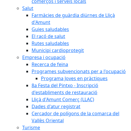
comerços i serveis locals
Salut
Farmàcies de guàrdia diürnes de Lliçà
d'Amunt
Guies saludables
El racó de salut
Rutes saludables
Municipi cardioprotegit
Empresa i ocupació
Recerca de feina
Programes subvencionats per a l'ocupació
Programa Joves en pràctiques
8a Festa del Pintxo - Inscripció
d'establiments de restauració
Lliçà d'Amunt Comerç (LLAC)
Dades d'atur registrat
Cercador de polígons de la comarca del
Vallès Oriental
Turisme