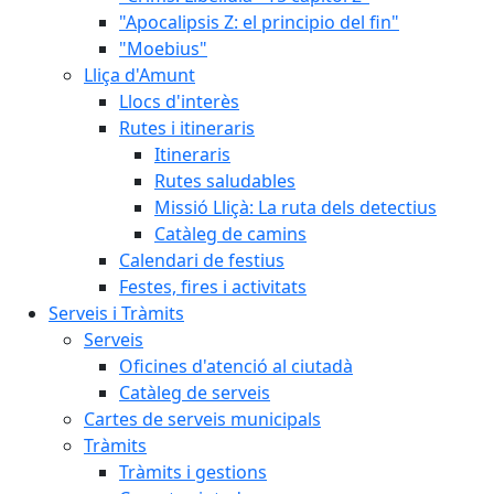
"Apocalipsis Z: el principio del fin"
"Moebius"
Lliça d'Amunt
Llocs d'interès
Rutes i itineraris
Itineraris
Rutes saludables
Missió Lliçà: La ruta dels detectius
Catàleg de camins
Calendari de festius
Festes, fires i activitats
Serveis i Tràmits
Serveis
Oficines d'atenció al ciutadà
Catàleg de serveis
Cartes de serveis municipals
Tràmits
Tràmits i gestions