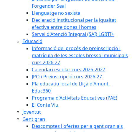
Forgender Seal
Llenguatge no sexista
Declaració institucional per la igualtat
efectiva entre dones i homes
Servei d'Atenció Integral (SAI) LGBTI+
Educació
Informació del procés de preinscripció i
matrícula de les escoles bressol municipals
curs 2026-27
Calendari escolar curs 2026-2027
JPO i Preinscripció curs 2026-27
Pla educatiu local de Lliçà d'Amunt.
Educ360
Programa d'Activitats Educatives (PAE)
El Conte Viu
Joventut
Gent gran
Descomptes i ofertes per a gent gran als