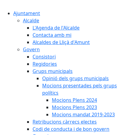
Cercar:
Ajuntament
Alcalde
L'Agenda de l'Alcalde
Contacta amb mi
Alcaldes de Lliçà d'Amunt
Govern
Consistori
Regidories
Grups municipals
Opinió dels grups municipals
Mocions presentades pels grups
polítics
Mocions Plens 2024
Mocions Plens 2023
Mocions mandat 2019-2023
Retribucions càrrecs electes
Codi de conducta i de bon govern