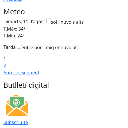
Meteo
Dimarts, 11 d’agost
D
T.Màx: 34°
T
T.Min: 24°
T
Tarda
1
2
Anterior
Següent
Butlletí digital
Subscriu-te