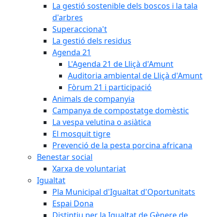
La gestió sostenible dels boscos i la tala
d'arbres
Superacciona't
La gestió dels residus
Agenda 21
L'Agenda 21 de Lliçà d'Amunt
Auditoria ambiental de Lliçà d'Amunt
Fòrum 21 i participació
Animals de companyia
Campanya de compostatge domèstic
La vespa velutina o asiàtica
El mosquit tigre
Prevenció de la pesta porcina africana
Benestar social
Xarxa de voluntariat
Igualtat
Pla Municipal d'Igualtat d'Oportunitats
Espai Dona
Distintiu per la Igualtat de Gènere de