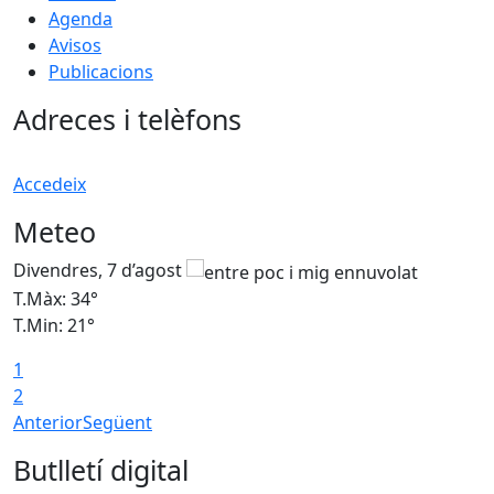
Agenda
Avisos
Publicacions
Adreces i telèfons
Accedeix
Meteo
Divendres, 7 d’agost
D
T.Màx: 34°
T
T.Min: 21°
T
1
T
2
Anterior
Següent
Butlletí digital