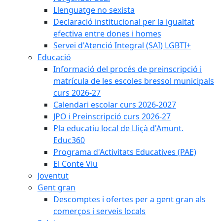
Llenguatge no sexista
Declaració institucional per la igualtat
efectiva entre dones i homes
Servei d'Atenció Integral (SAI) LGBTI+
Educació
Informació del procés de preinscripció i
matrícula de les escoles bressol municipals
curs 2026-27
Calendari escolar curs 2026-2027
JPO i Preinscripció curs 2026-27
Pla educatiu local de Lliçà d'Amunt.
Educ360
Programa d'Activitats Educatives (PAE)
El Conte Viu
Joventut
Gent gran
Descomptes i ofertes per a gent gran als
comerços i serveis locals