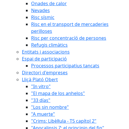
Onades de calor
Nevades
Risc sísmic
Risc en el transport de mercaderies
perilloses
Risc per concentracíó de persones
Refugis climàtics
Entitats i associacions
Espai de participació
Processos participatius tancats
Directori d'empreses
Lliçà Plató Obert
"In vitro"
"El mapa de los anhelos"
"33 días"
"Los sin nombre"
"A muerte"
"Crims: Libèl·lula - T5 capítol 2"
"Apocalipsis Z: el principio del fin"