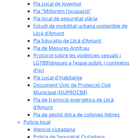
Pla Local de Joventut
Pla "Millorem l'ocupació"
Pla local de seguretat viària
Estudi de mobilitat urbana sostenible de
Lliçà d'Amunt
Pla Educatiu de Lliçà d'Amunt
Pla de Mesures Antifrau
Protocol sobre les violències sexuals i
LGTBIfòbiques a l'espai públic i contextos
d'oci
Pla Local d'Habitatge
Document Únic de Protecció Civil
Municipal (DUPROCIM)
Pla de transició energètica de Lliçà
d'Amunt
Pla de gestió ètica de colònies felines
Policia local
Atenció ciutadana
Policia de Seguretat Ciutadana