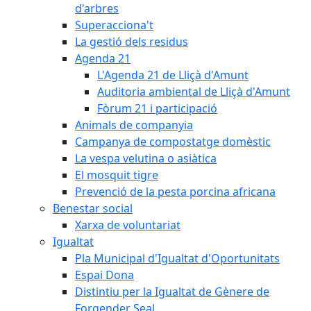
d'arbres
Superacciona't
La gestió dels residus
Agenda 21
L'Agenda 21 de Lliçà d'Amunt
Auditoria ambiental de Lliçà d'Amunt
Fòrum 21 i participació
Animals de companyia
Campanya de compostatge domèstic
La vespa velutina o asiàtica
El mosquit tigre
Prevenció de la pesta porcina africana
Benestar social
Xarxa de voluntariat
Igualtat
Pla Municipal d'Igualtat d'Oportunitats
Espai Dona
Distintiu per la Igualtat de Gènere de
Forgender Seal