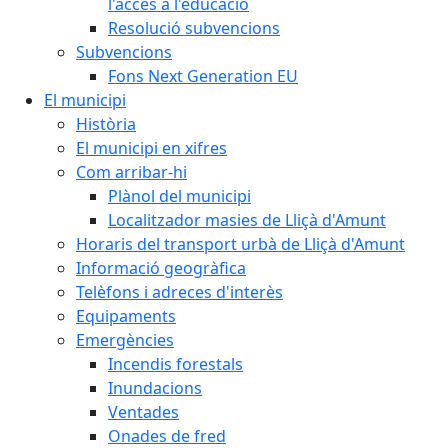
l'accés a l'educació
Resolució subvencions
Subvencions
Fons Next Generation EU
El municipi
Història
El municipi en xifres
Com arribar-hi
Plànol del municipi
Localitzador masies de Lliçà d'Amunt
Horaris del transport urbà de Lliçà d'Amunt
Informació geogràfica
Telèfons i adreces d'interès
Equipaments
Emergències
Incendis forestals
Inundacions
Ventades
Onades de fred