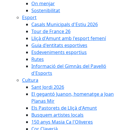
On menjar
Sostenibilitat
Esport
Casals Municipals d'Estiu 2026
Tour de France 26
Lliçà d'Amunt amb l'esport femení
Guia d'entitats esportives
Esdeveniments esportius
Rutes
Informació del Gimnàs del Pavelló
d'Esports
Cultura
Sant Jordi 2026
El gegantó Juanon, homenatge a Joan
Planas Mir
Els Pastorets de Lliçà d'Amunt
Busquem artistes locals
150 anys Masia Ca l'Oliveres
Cor Claverià