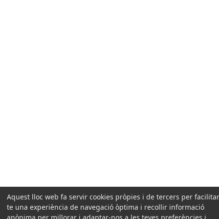
Aquest lloc web fa servir cookies pròpies i de tercers per facilitar
te una experiència de navegació òptima i recollir informació
anònima per millorar i adaptar-nos a les teves preferències i