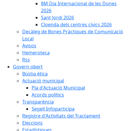
8M Dia Internacional de les Dones
2026
Sant Jordi 2026
Cloenda dels centres cívics 2026
Decàleg de Bones Pràctiques de Comunicació
Local
Avisos
Hemeroteca
Rss
Govern obert
Bústia ètica
Actuació municipal
Pla d'Actuació Municipal
Acords polítics
Transparència
Segell Infoparticipa
Registre d'Activitats del Tractament
Eleccions
Estadístiques