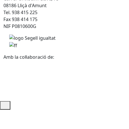
08186 Lliçà d'Amunt
Tel. 938 415 225
Fax 938 414 175
NIF P0810600G
Amb la col·laboració de:
Ajuda i accés ràpid