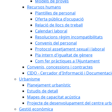
Models de proves
Recursos humans
Plantilles de personal
Oferta pública d'ocupació
Relació de llocs de treball
Calendari laboral
Resolucions règim incompatibilitats
Convenis del personal
Protocol assetjament sexual i laboral
Pla intern d'igualtat de gènere
Com fer pràctiques a l'Ajuntament
Convenis, concessions i contractes
CIDO - Cercador d'Informació i Documentació
Urbanisme
Planejament urbanístic
Estudis de detall
Mapes de capacitat acústica
Projecte de desenvolupament del centre urb
Gestió econòmica