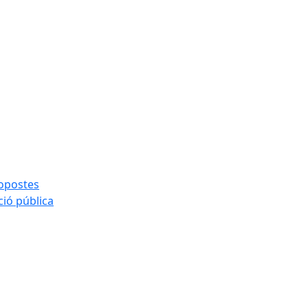
ropostes
ció pública