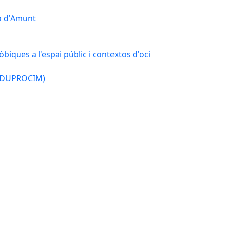
çà d'Amunt
òbiques a l'espai públic i contextos d'oci
l (DUPROCIM)