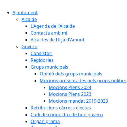
Ajuntament
Alcalde
L'Agenda de l'Alcalde
Contacta amb mi
Alcaldes de Lliçà d'Amunt
Govern
Consistori
Regidories
Grups municipals
Opinió dels grups municipals
Mocions presentades pels grups polítics
Mocions Plens 2024
Mocions Plens 2023
Mocions mandat 2019-2023
Retribucions càrrecs electes
Codi de conducta i de bon govern
Organigrama