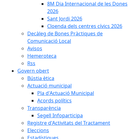
8M Dia Internacional de les Dones
2026
Sant Jordi 2026
Cloenda dels centres cívics 2026
Decàleg de Bones Pràctiques de
Comunicació Local
Avisos
Hemeroteca
Rss
Govern obert
Bústia ètica
Actuació municipal
Pla d'Actuació Municipal
Acords polítics
Transparència
Segell Infoparticipa
Registre d'Activitats del Tractament
Eleccions
Estadístiques