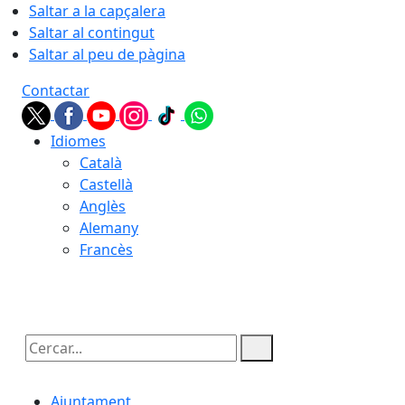
Saltar a la capçalera
Saltar al contingut
Saltar al peu de pàgina
Contactar
Idiomes
Català
Castellà
Anglès
Alemany
Francès
09.08.2026 | 10:22
Cercar:
Ajuntament