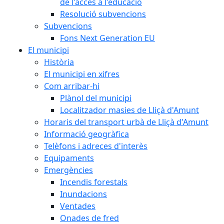
de l'accés a l'educació
Resolució subvencions
Subvencions
Fons Next Generation EU
El municipi
Història
El municipi en xifres
Com arribar-hi
Plànol del municipi
Localitzador masies de Lliçà d'Amunt
Horaris del transport urbà de Lliçà d'Amunt
Informació geogràfica
Telèfons i adreces d'interès
Equipaments
Emergències
Incendis forestals
Inundacions
Ventades
Onades de fred