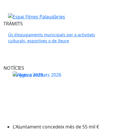
Espai Fitnes Palaudàries
Espai Fitnes Palaudàries
TRÀMITS
Ús d'equipaments municipals per a activitats
culturals, esportives o de lleure
NOTÍCIES
L'Ajuntament concedeix més de 55 mil € de subvencion
03
Agost
2026
L'Ajuntament concedeix més de 55 mil €