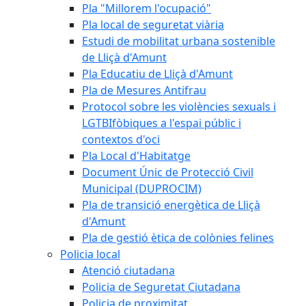
Pla "Millorem l'ocupació"
Pla local de seguretat viària
Estudi de mobilitat urbana sostenible
de Lliçà d'Amunt
Pla Educatiu de Lliçà d'Amunt
Pla de Mesures Antifrau
Protocol sobre les violències sexuals i
LGTBIfòbiques a l'espai públic i
contextos d'oci
Pla Local d'Habitatge
Document Únic de Protecció Civil
Municipal (DUPROCIM)
Pla de transició energètica de Lliçà
d'Amunt
Pla de gestió ètica de colònies felines
Policia local
Atenció ciutadana
Policia de Seguretat Ciutadana
Policia de proximitat