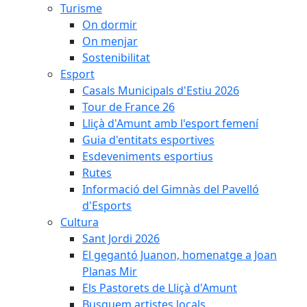
Turisme
On dormir
On menjar
Sostenibilitat
Esport
Casals Municipals d'Estiu 2026
Tour de France 26
Lliçà d'Amunt amb l'esport femení
Guia d'entitats esportives
Esdeveniments esportius
Rutes
Informació del Gimnàs del Pavelló
d'Esports
Cultura
Sant Jordi 2026
El gegantó Juanon, homenatge a Joan
Planas Mir
Els Pastorets de Lliçà d'Amunt
Busquem artistes locals