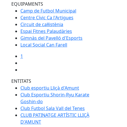
EQUIPAMENTS
Camp de Futbol Municipal
Centre Cívic Ca l'Artigues
Circuit de cal·listènia
Espai Fitnes Palaudàries
Gimnàs del Pavelló d'Esports
Local Social Can Farell
1
ENTITATS
Club esportiu Lliçà d'Amunt
Club Esportiu Shorin-Ryu Karate
Goshin-do
Club Futbol Sala Vall del Tenes
CLUB PATINATGE ARTÍSTIC LLIÇÀ
D'AMUNT