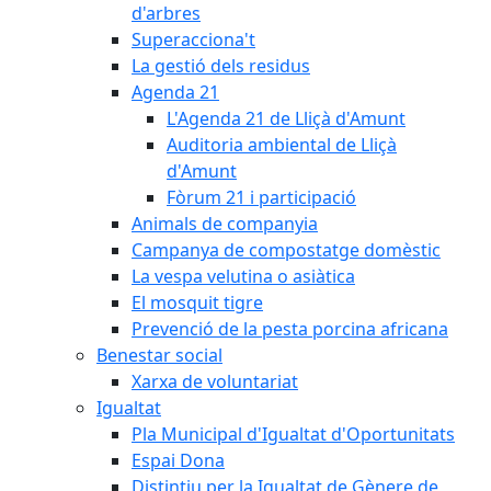
d'arbres
Superacciona't
La gestió dels residus
Agenda 21
L'Agenda 21 de Lliçà d'Amunt
Auditoria ambiental de Lliçà
d'Amunt
Fòrum 21 i participació
Animals de companyia
Campanya de compostatge domèstic
La vespa velutina o asiàtica
El mosquit tigre
Prevenció de la pesta porcina africana
Benestar social
Xarxa de voluntariat
Igualtat
Pla Municipal d'Igualtat d'Oportunitats
Espai Dona
Distintiu per la Igualtat de Gènere de