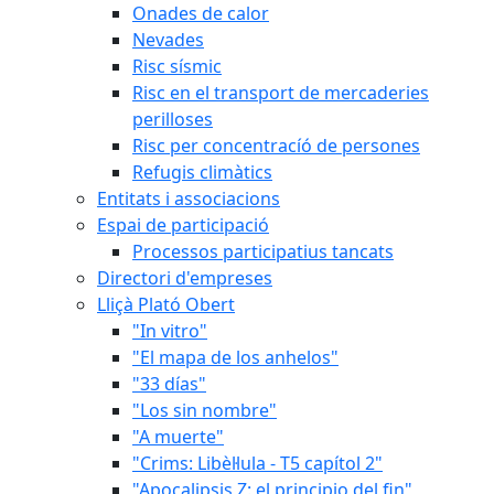
Onades de calor
Nevades
Risc sísmic
Risc en el transport de mercaderies
perilloses
Risc per concentracíó de persones
Refugis climàtics
Entitats i associacions
Espai de participació
Processos participatius tancats
Directori d'empreses
Lliçà Plató Obert
"In vitro"
"El mapa de los anhelos"
"33 días"
"Los sin nombre"
"A muerte"
"Crims: Libèl·lula - T5 capítol 2"
"Apocalipsis Z: el principio del fin"